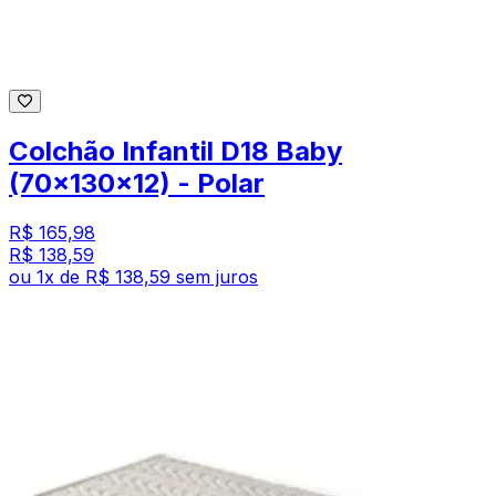
Colchão Infantil D18 Baby
(70x130x12) - Polar
R$ 165,98
R$ 138,59
ou
1
x de
R$ 138,59
sem juros