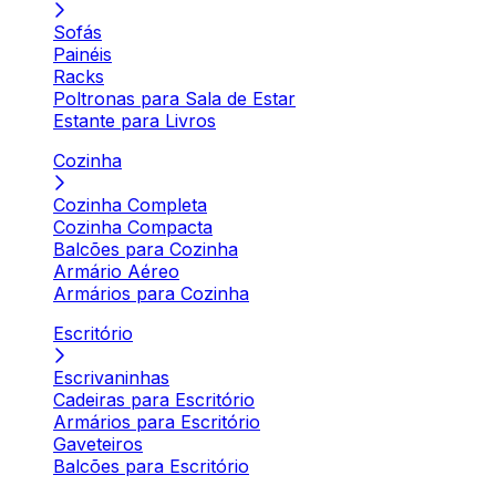
Sofás
Painéis
Racks
Poltronas para Sala de Estar
Estante para Livros
Cozinha
Cozinha Completa
Cozinha Compacta
Balcões para Cozinha
Armário Aéreo
Armários para Cozinha
Escritório
Escrivaninhas
Cadeiras para Escritório
Armários para Escritório
Gaveteiros
Balcões para Escritório