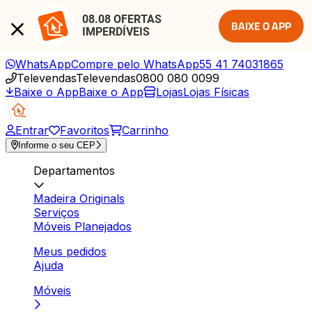
08.08 OFERTAS 
BAIXE O APP
IMPERDÍVEIS
WhatsApp
Compre pelo WhatsApp
55 41 74031865
Televendas
Televendas
0800 080 0099
Baixe o App
Baixe o App
Lojas
Lojas Físicas
Entrar
Favoritos
Carrinho
Informe o seu CEP
Departamentos
Madeira Originals
Serviços
Móveis Planejados
Meus pedidos
Ajuda
Móveis