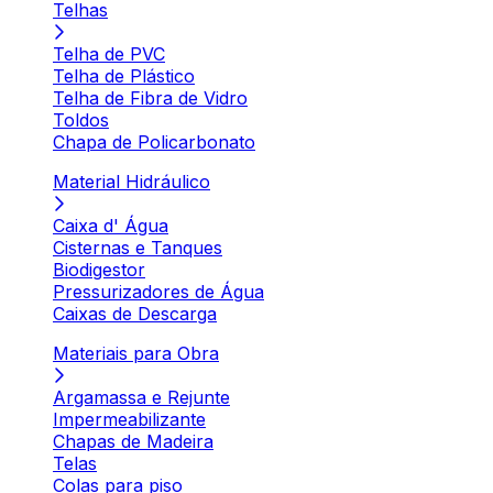
Telhas
Telha de PVC
Telha de Plástico
Telha de Fibra de Vidro
Toldos
Chapa de Policarbonato
Material Hidráulico
Caixa d' Água
Cisternas e Tanques
Biodigestor
Pressurizadores de Água
Caixas de Descarga
Materiais para Obra
Argamassa e Rejunte
Impermeabilizante
Chapas de Madeira
Telas
Colas para piso