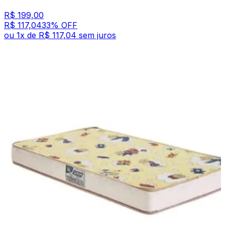
R$ 199,00
R$ 117,04
33
% OFF
ou
1
x de
R$ 117,04
sem juros