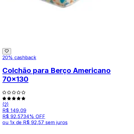
20% cashback
Colchão para Berço Americano
70x130
(2)
R$ 149,09
R$ 92,57
34
% OFF
ou
1
x de
R$ 92,57
sem juros