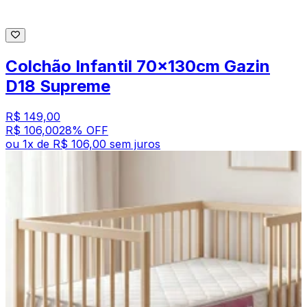
Colchão Infantil 70x130cm Gazin
D18 Supreme
R$ 149,00
R$ 106,00
28
% OFF
ou
1
x de
R$ 106,00
sem juros