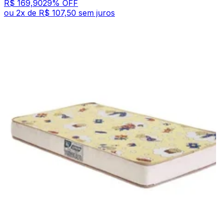
R$ 169,90
29
% OFF
ou
2
x de
R$ 107,50
sem juros