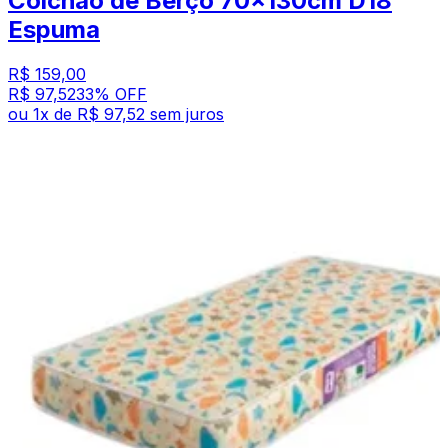
Colchão de Berço 70x130cm D18
Espuma
R$ 159,00
R$ 97,52
33
% OFF
ou
1
x de
R$ 97,52
sem juros