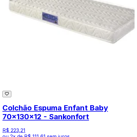
Colchão Espuma Enfant Baby
70x130x12 - Sankonfort
R$ 223,21
ou
2
x de
R$ 111,61
sem juros