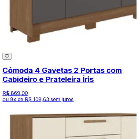
Cômoda 4 Gavetas 2 Portas com
Cabideiro e Prateleira Íris
R$ 869,00
ou
8
x de
R$ 108,63
sem juros