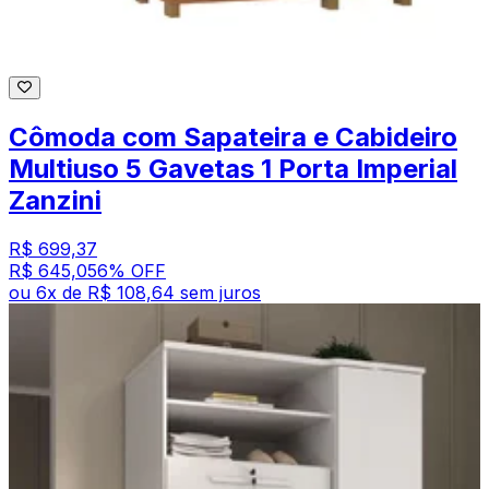
Cômoda com Sapateira e Cabideiro
Multiuso 5 Gavetas 1 Porta Imperial
Zanzini
R$ 699,37
R$ 645,05
6
% OFF
ou
6
x de
R$ 108,64
sem juros