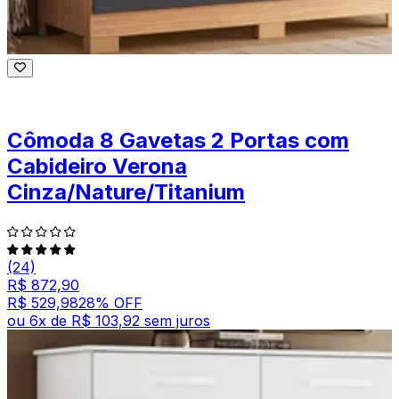
Cômoda 8 Gavetas 2 Portas com
Cabideiro Verona
Cinza/Nature/Titanium
(24)
R$ 872,90
R$ 529,98
28
% OFF
ou
6
x de
R$ 103,92
sem juros