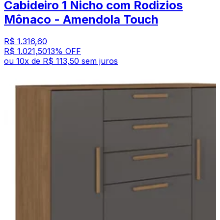
Cabideiro 1 Nicho com Rodizios
Mônaco - Amendola Touch
R$ 1.316,60
R$ 1.021,50
13
% OFF
ou
10
x de
R$ 113,50
sem juros