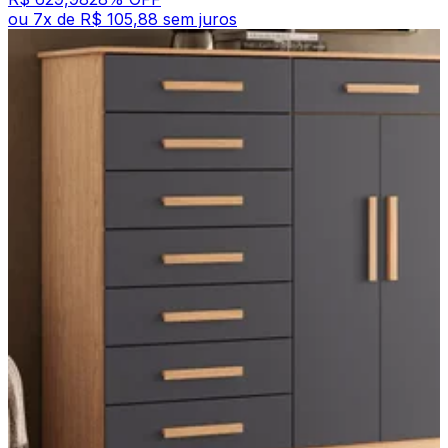
ou
7
x de
R$ 105,88
sem juros