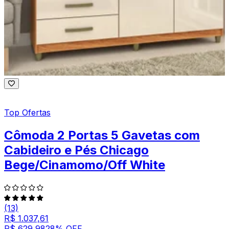
Top Ofertas
Cômoda 2 Portas 5 Gavetas com
Cabideiro e Pés Chicago
Bege/Cinamomo/Off White
(13)
R$ 1.037,61
R$ 629,98
28
% OFF