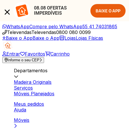
08.08 OFERTAS 
BAIXE O APP
IMPERDÍVEIS
WhatsApp
Compre pelo WhatsApp
55 41 74031865
Televendas
Televendas
0800 080 0099
Baixe o App
Baixe o App
Lojas
Lojas Físicas
Entrar
Favoritos
Carrinho
Informe o seu CEP
Departamentos
Madeira Originals
Serviços
Móveis Planejados
Meus pedidos
Ajuda
Móveis