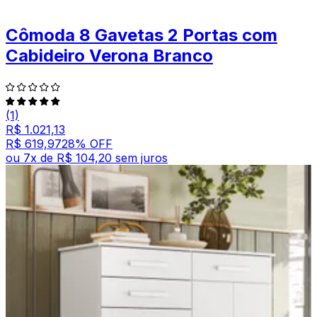
Cômoda 8 Gavetas 2 Portas com
Cabideiro Verona Branco
(1)
R$ 1.021,13
R$ 619,97
28
% OFF
ou
7
x de
R$ 104,20
sem juros