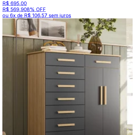
R$ 695,00
R$ 569,90
8
% OFF
ou
6
x de
R$ 106,57
sem juros