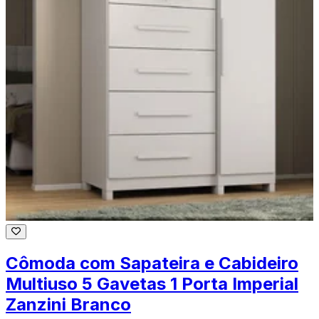
Cômoda com Sapateira e Cabideiro
Multiuso 5 Gavetas 1 Porta Imperial
Zanzini Branco