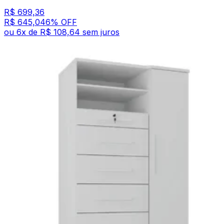
R$ 699,36
R$ 645,04
6
% OFF
ou
6
x de
R$ 108,64
sem juros