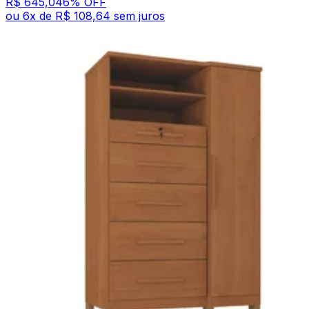
R$ 645,04
6
% OFF
ou
6
x de
R$ 108,64
sem juros