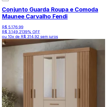
Conjunto Guarda Roupa e Comoda
Maunee Carvalho Fendi
R$ 5.176,99
R$ 3.149,21
39
% OFF
ou
10
x de
R$ 314,92
sem juros