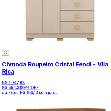
Cômoda Roupeiro Cristal Fendi - Vila
Rica
R$ 1.047,88
R$ 594,31
29
% OFF
ou
7
x de
R$ 106,13
sem juros