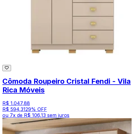
Cômoda Roupeiro Cristal Fendi - Vila
Rica Móveis
R$ 1.047,88
R$ 594,31
29
% OFF
ou
7
x de
R$ 106,13
sem juros