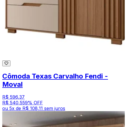
Cômoda Texas Carvalho Fendi -
Moval
R$ 596,37
R$ 540,55
9
% OFF
ou
5
x de
R$ 108,11
sem juros