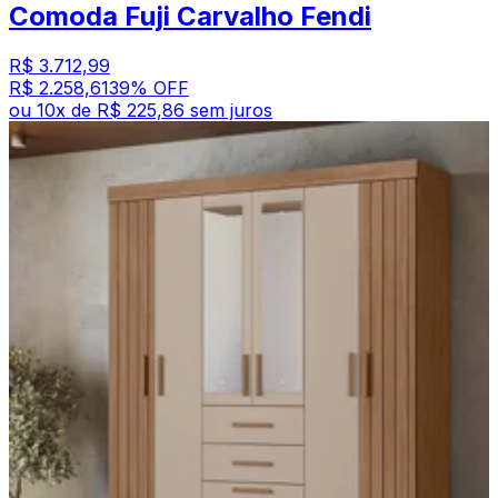
Comoda Fuji Carvalho Fendi
R$ 3.712,99
R$ 2.258,61
39
% OFF
ou
10
x de
R$ 225,86
sem juros