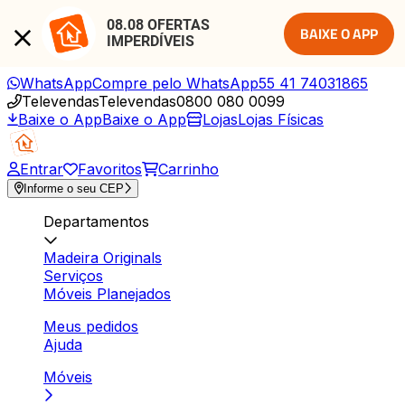
08.08 OFERTAS 
BAIXE O APP
IMPERDÍVEIS
WhatsApp
Compre pelo WhatsApp
55 41 74031865
Televendas
Televendas
0800 080 0099
Baixe o App
Baixe o App
Lojas
Lojas Físicas
Entrar
Favoritos
Carrinho
Informe o seu CEP
Departamentos
Madeira Originals
Serviços
Móveis Planejados
Meus pedidos
Ajuda
Móveis