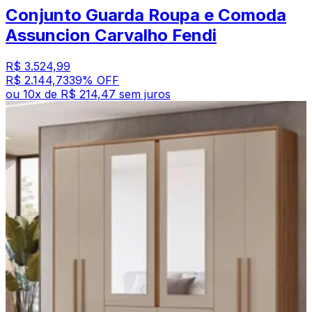
Conjunto Guarda Roupa e Comoda
Assuncion Carvalho Fendi
R$ 3.524,99
R$ 2.144,73
39
% OFF
ou
10
x de
R$ 214,47
sem juros