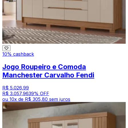
10% cashback
Jogo Roupeiro e Comoda
Manchester Carvalho Fendi
R$ 5.026,99
R$ 3.057,96
39
% OFF
ou
10
x de
R$ 305,80
sem juros