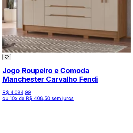
Jogo Roupeiro e Comoda
Manchester Carvalho Fendi
R$ 4.084,99
ou
10
x de
R$ 408,50
sem juros