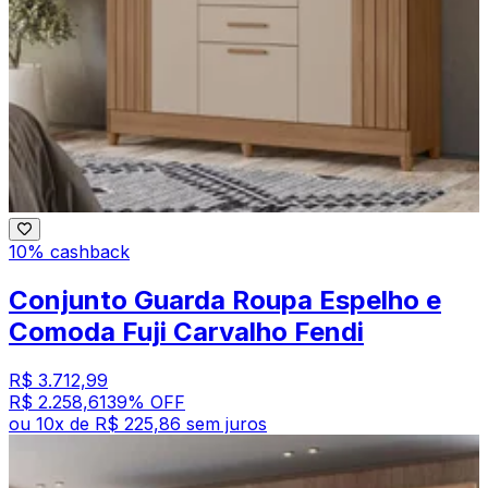
10% cashback
Conjunto Guarda Roupa Espelho e
Comoda Fuji Carvalho Fendi
R$ 3.712,99
R$ 2.258,61
39
% OFF
ou
10
x de
R$ 225,86
sem juros