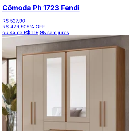
Cômoda Ph 1723 Fendi
R$ 527,90
R$ 479,90
9
% OFF
ou
4
x de
R$ 119,98
sem juros