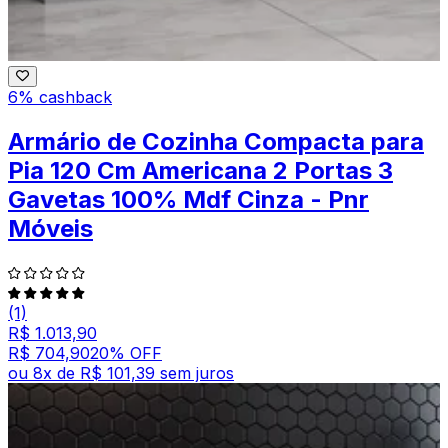
6% cashback
Armário de Cozinha Compacta para
Pia 120 Cm Americana 2 Portas 3
Gavetas 100% Mdf Cinza - Pnr
Móveis
(1)
R$ 1.013,90
R$ 704,90
20
% OFF
ou
8
x de
R$ 101,39
sem juros