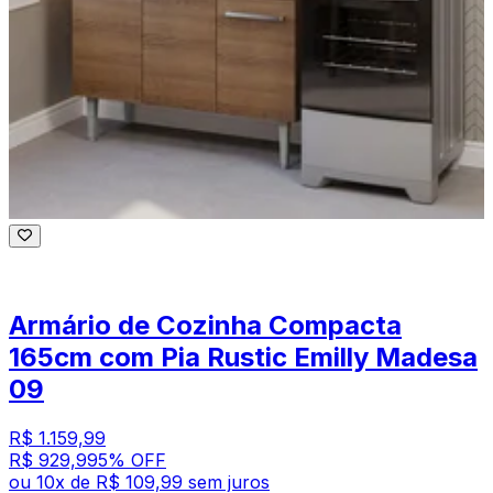
Armário de Cozinha Compacta
165cm com Pia Rustic Emilly Madesa
09
R$ 1.159,99
R$ 929,99
5
% OFF
ou
10
x de
R$ 109,99
sem juros