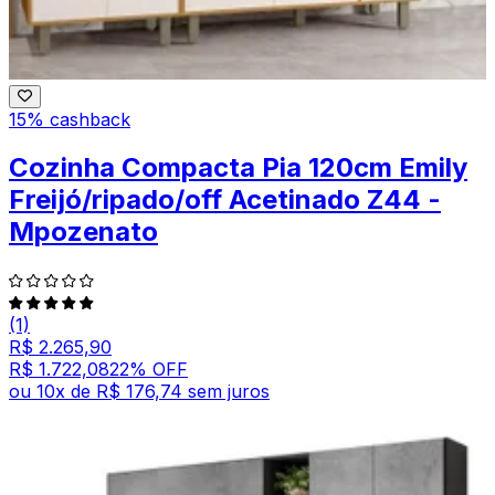
15% cashback
Cozinha Compacta Pia 120cm Emily
Freijó/ripado/off Acetinado Z44 -
Mpozenato
(1)
R$ 2.265,90
R$ 1.722,08
22
% OFF
ou
10
x de
R$ 176,74
sem juros