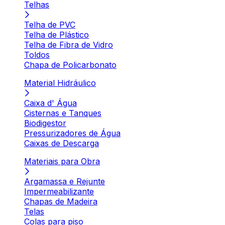
Telhas
Telha de PVC
Telha de Plástico
Telha de Fibra de Vidro
Toldos
Chapa de Policarbonato
Material Hidráulico
Caixa d' Água
Cisternas e Tanques
Biodigestor
Pressurizadores de Água
Caixas de Descarga
Materiais para Obra
Argamassa e Rejunte
Impermeabilizante
Chapas de Madeira
Telas
Colas para piso