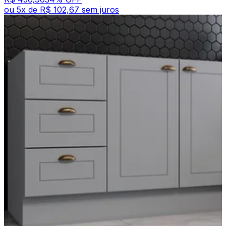
ou
5
x de
R$ 102,67
sem juros