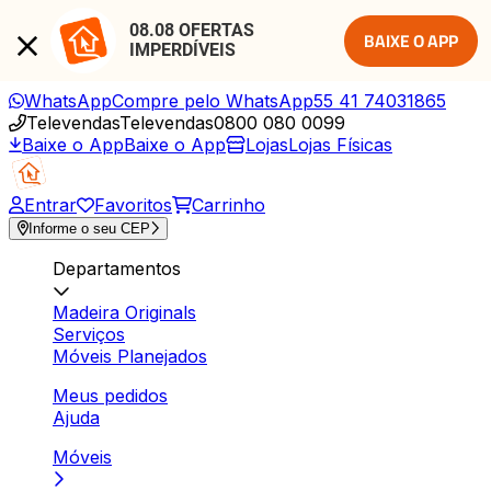
08.08 OFERTAS 
BAIXE O APP
IMPERDÍVEIS
WhatsApp
Compre pelo WhatsApp
55 41 74031865
Televendas
Televendas
0800 080 0099
Baixe o App
Baixe o App
Lojas
Lojas Físicas
Entrar
Favoritos
Carrinho
Informe o seu CEP
Departamentos
Madeira Originals
Serviços
Móveis Planejados
Meus pedidos
Ajuda
Móveis