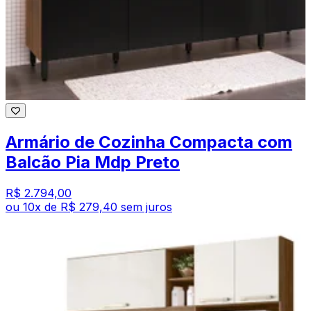
Armário de Cozinha Compacta com
Balcão Pia Mdp Preto
R$ 2.794,00
ou
10
x de
R$ 279,40
sem juros