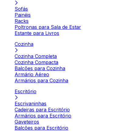
Sofás
Painéis
Racks
Poltronas para Sala de Estar
Estante para Livros
Cozinha
Cozinha Completa
Cozinha Compacta
Balcões para Cozinha
Armário Aéreo
Armários para Cozinha
Escritório
Escrivaninhas
Cadeiras para Escritório
Armários para Escritório
Gaveteiros
Balcões para Escritório