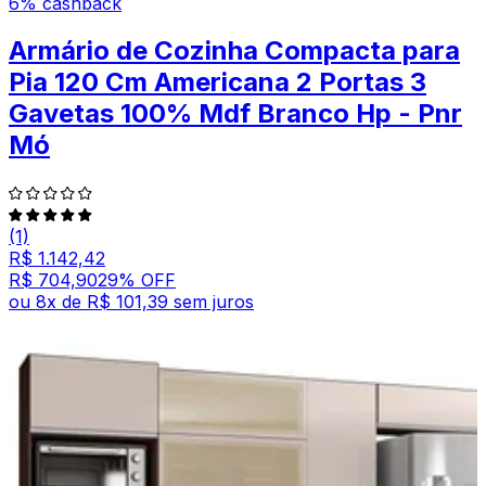
6% cashback
Armário de Cozinha Compacta para
Pia 120 Cm Americana 2 Portas 3
Gavetas 100% Mdf Branco Hp - Pnr
Mó
(1)
R$ 1.142,42
R$ 704,90
29
% OFF
ou
8
x de
R$ 101,39
sem juros