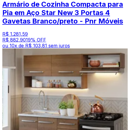
Armário de Cozinha Compacta para
Pia em Aço Star New 3 Portas 4
Gavetas Branco/preto - Pnr Móveis
R$ 1.281,59
R$ 882,90
19
% OFF
ou
10
x de
R$ 103,81
sem juros