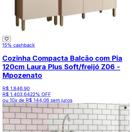
15% cashback
Cozinha Compacta Balcão com Pia
120cm Laura Plus Soft/freijó Z06 -
Mpozenato
R$ 1.846,90
R$ 1.403,64
22
% OFF
ou
10
x de
R$ 144,06
sem juros