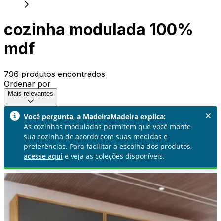
cozinha modulada 100%
mdf
796 produtos encontrados
Ordenar por
Mais relevantes
Você pergunta, a MadeiraMadeira explica:
As cozinhas moduladas permitem que você monte
sua cozinha de acordo com suas medidas e
preferências. Para facilitar a escolha dos produtos,
acesse aqui
e veja as coleções disponíveis.