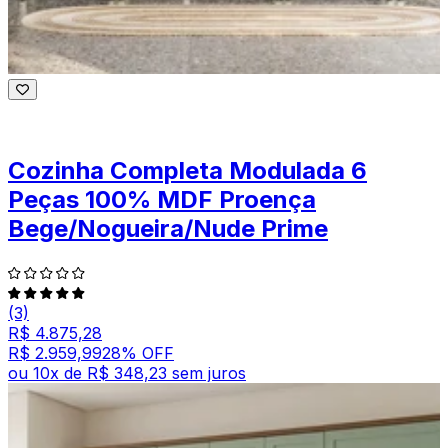
Cozinha Completa Modulada 6
Peças 100% MDF Proença
Bege/Nogueira/Nude Prime
(3)
R$ 4.875,28
R$ 2.959,99
28
% OFF
ou
10
x de
R$ 348,23
sem juros