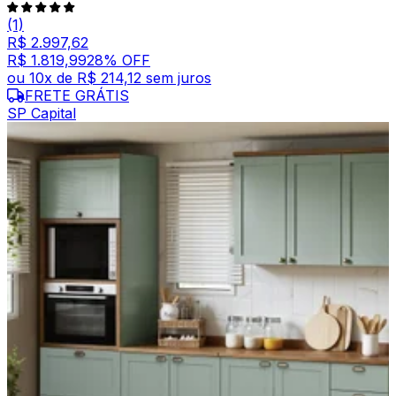
(1)
R$ 2.997,62
R$ 1.819,99
28
% OFF
ou
10
x de
R$ 214,12
sem juros
FRETE GRÁTIS
SP Capital