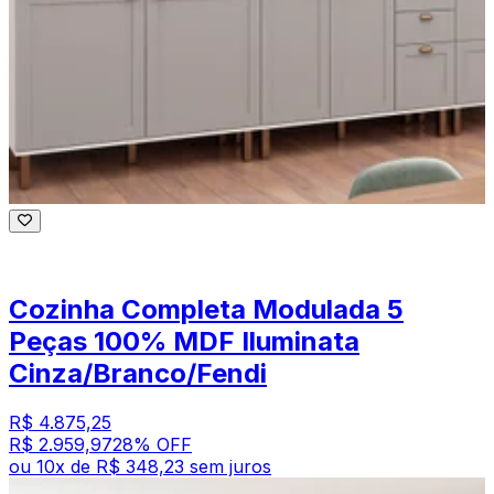
Cozinha Completa Modulada 5
Peças 100% MDF Iluminata
Cinza/Branco/Fendi
R$ 4.875,25
R$ 2.959,97
28
% OFF
ou
10
x de
R$ 348,23
sem juros