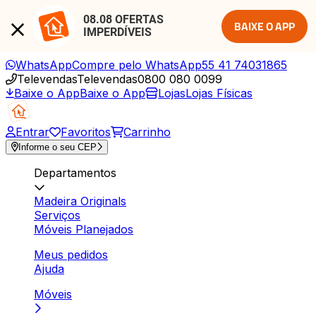
08.08 OFERTAS 
BAIXE O APP
IMPERDÍVEIS
WhatsApp
Compre pelo WhatsApp
55 41 74031865
Televendas
Televendas
0800 080 0099
Baixe o App
Baixe o App
Lojas
Lojas Físicas
Entrar
Favoritos
Carrinho
Informe o seu CEP
Departamentos
Madeira Originals
Serviços
Móveis Planejados
Meus pedidos
Ajuda
Móveis