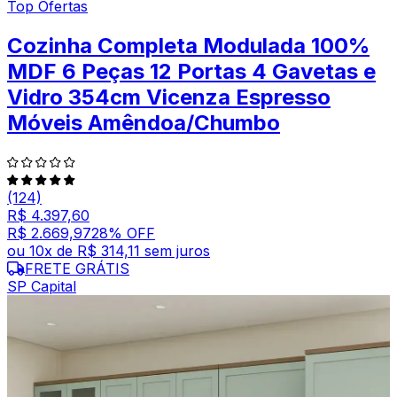
Top Ofertas
Cozinha Completa Modulada 100%
MDF 6 Peças 12 Portas 4 Gavetas e
Vidro 354cm Vicenza Espresso
Móveis Amêndoa/Chumbo
(124)
R$ 4.397,60
R$ 2.669,97
28
% OFF
ou
10
x de
R$ 314,11
sem juros
FRETE GRÁTIS
SP Capital