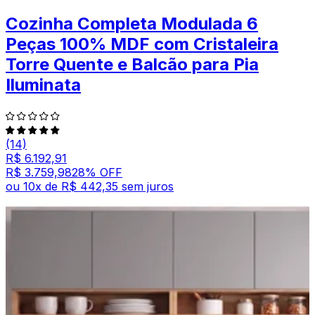
Cozinha Completa Modulada 6
Peças 100% MDF com Cristaleira
Torre Quente e Balcão para Pia
Iluminata
(14)
R$ 6.192,91
R$ 3.759,98
28
% OFF
ou
10
x de
R$ 442,35
sem juros