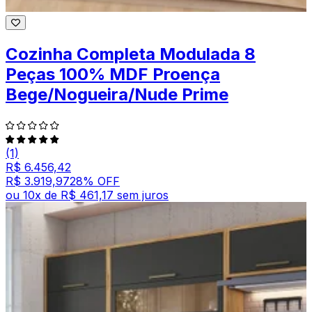
Cozinha Completa Modulada 8
Peças 100% MDF Proença
Bege/Nogueira/Nude Prime
(1)
R$ 6.456,42
R$ 3.919,97
28
% OFF
ou
10
x de
R$ 461,17
sem juros