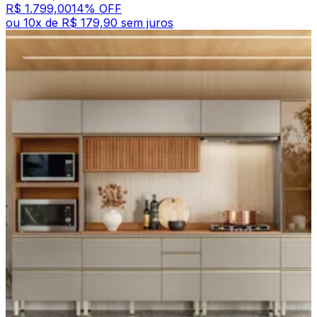
R$ 1.799,00
14
% OFF
ou
10
x de
R$ 179,90
sem juros