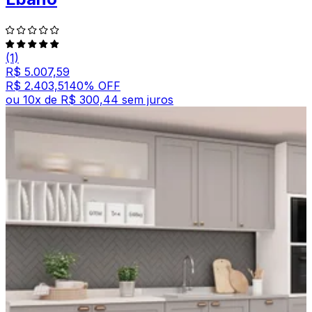
(1)
R$ 5.007,59
R$ 2.403,51
40
% OFF
ou
10
x de
R$ 300,44
sem juros