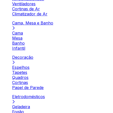
Ventiladores
Cortinas de Ar
Climatizador de Ar
Cama, Mesa e Banho
Cama
Mesa
Banho
Infantil
Decoração
Espelhos
Tapetes
Quadros
Cortinas
Papel de Parede
Eletrodomésticos
Geladeira
Fogão