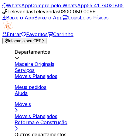
WhatsApp
Compre pelo WhatsApp
55 41 74031865
Televendas
Televendas
0800 080 0099
Baixe o App
Baixe o App
Lojas
Lojas Físicas
Entrar
Favoritos
Carrinho
Informe o seu CEP
Departamentos
Madeira Originals
Serviços
Móveis Planejados
Meus pedidos
Ajuda
Móveis
Móveis Planejados
Reforma e Construção
Outros departamentos