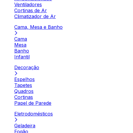
Ventiladores
Cortinas de Ar
Climatizador de Ar
Cama, Mesa e Banho
Cama
Mesa
Banho
Infantil
Decoração
Espelhos
Tapetes
Quadros
Cortinas
Papel de Parede
Eletrodomésticos
Geladeira
Fogão