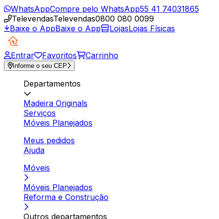
WhatsApp
Compre pelo WhatsApp
55 41 74031865
Televendas
Televendas
0800 080 0099
Baixe o App
Baixe o App
Lojas
Lojas Físicas
Entrar
Favoritos
Carrinho
Informe o seu CEP
Departamentos
Madeira Originals
Serviços
Móveis Planejados
Meus pedidos
Ajuda
Móveis
Móveis Planejados
Reforma e Construção
Outros departamentos