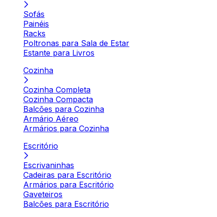
Sofás
Painéis
Racks
Poltronas para Sala de Estar
Estante para Livros
Cozinha
Cozinha Completa
Cozinha Compacta
Balcões para Cozinha
Armário Aéreo
Armários para Cozinha
Escritório
Escrivaninhas
Cadeiras para Escritório
Armários para Escritório
Gaveteiros
Balcões para Escritório