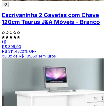
Escrivaninha 2 Gavetas com Chave
120cm Taurus J&A Móveis - Branco
(1)
R$ 399,00
R$ 311,43
20
% OFF
ou
3
x de
R$ 105,60
sem juros