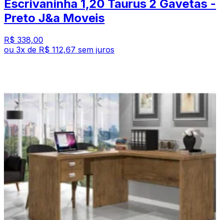
Escrivaninha 1,20 Taurus 2 Gavetas -
Preto J&a Moveis
R$ 338,00
ou
3
x de
R$ 112,67
sem juros