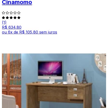
Cinamomo
(1)
R$ 634,80
ou
6
x de
R$ 105,80
sem juros