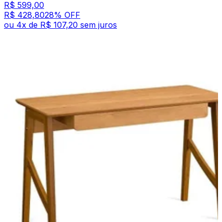
R$ 599,00
R$ 428,80
28
% OFF
ou
4
x de
R$ 107,20
sem juros