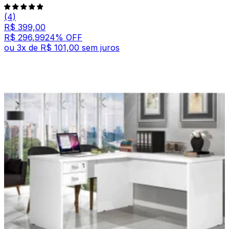
(4)
R$ 399,00
R$ 296,99
24
% OFF
ou
3
x de
R$ 101,00
sem juros