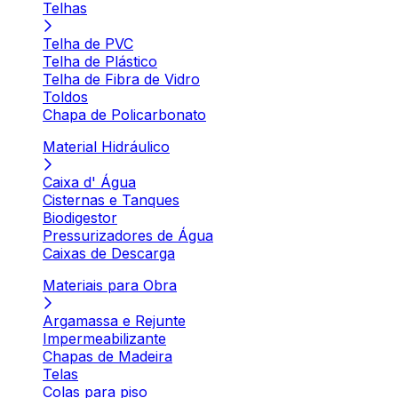
Telhas
Telha de PVC
Telha de Plástico
Telha de Fibra de Vidro
Toldos
Chapa de Policarbonato
Material Hidráulico
Caixa d' Água
Cisternas e Tanques
Biodigestor
Pressurizadores de Água
Caixas de Descarga
Materiais para Obra
Argamassa e Rejunte
Impermeabilizante
Chapas de Madeira
Telas
Colas para piso