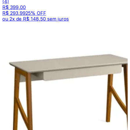
(4)
R$ 399,00
R$ 293,99
25
% OFF
ou
2
x de
R$ 148,50
sem juros