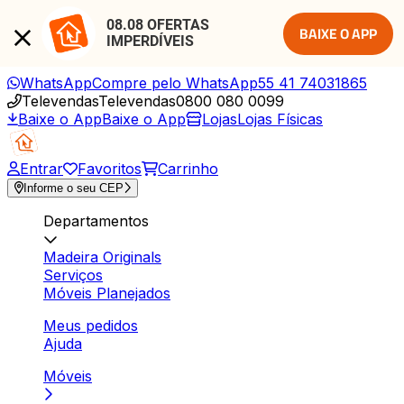
08.08 OFERTAS 
BAIXE O APP
IMPERDÍVEIS
WhatsApp
Compre pelo WhatsApp
55 41 74031865
Televendas
Televendas
0800 080 0099
Baixe o App
Baixe o App
Lojas
Lojas Físicas
Entrar
Favoritos
Carrinho
Informe o seu CEP
Departamentos
Madeira Originals
Serviços
Móveis Planejados
Meus pedidos
Ajuda
Móveis