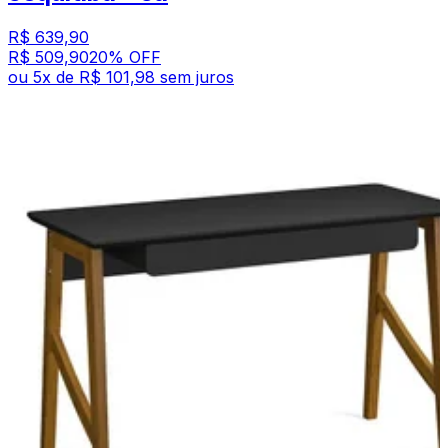
R$ 639,90
R$ 509,90
20
% OFF
ou
5
x de
R$ 101,98
sem juros