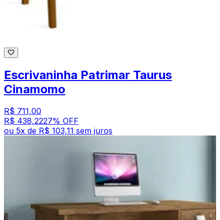
Escrivaninha Patrimar Taurus
Cinamomo
R$ 711,00
R$ 438,22
27
% OFF
ou
5
x de
R$ 103,11
sem juros