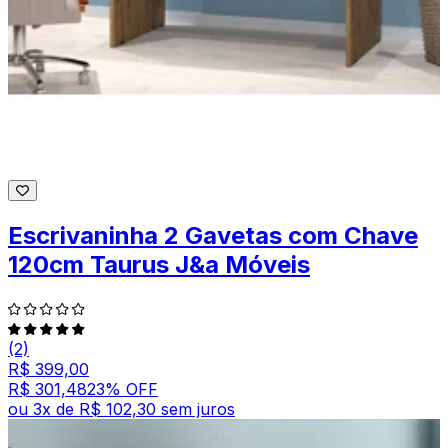
Escrivaninha 2 Gavetas com Chave
120cm Taurus J&a Móveis
(2)
R$ 399,00
R$ 301,48
23
% OFF
ou
3
x de
R$ 102,30
sem juros