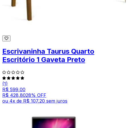
Escrivaninha Taurus Quarto
Escritório 1 Gaveta Preto
(1)
R$ 599,00
R$ 428,80
28
% OFF
ou
4
x de
R$ 107,20
sem juros