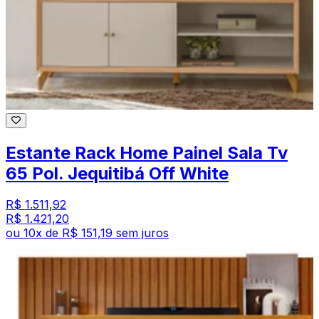
Estante Rack Home Painel Sala Tv
65 Pol. Jequitibá Off White
R$ 1.511,92
R$ 1.421,20
ou
10
x de
R$ 151,19
sem juros