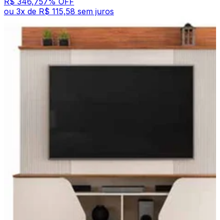
R$ 346,75
7
% OFF
ou
3
x de
R$ 115,58
sem juros