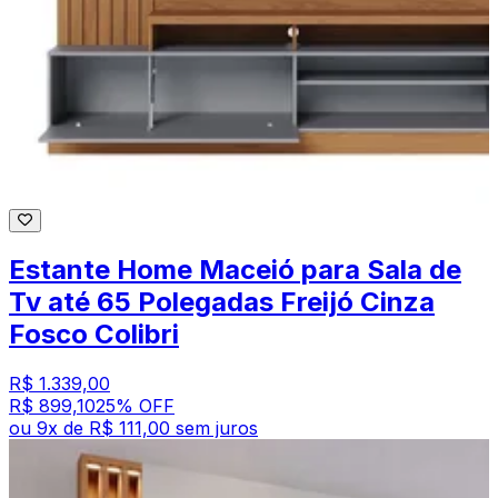
Estante Home Maceió para Sala de
Tv até 65 Polegadas Freijó Cinza
Fosco Colibri
R$ 1.339,00
R$ 899,10
25
% OFF
ou
9
x de
R$ 111,00
sem juros