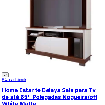
8% cashback
Home Estante Belaya Sala para Tv
de até 65" Polegadas Nogueira/off
White Matte