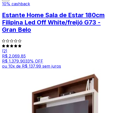
10% cashback
Estante Home Sala de Estar 180cm
Filipina Led Off White/freijó G73 -
Gran Belo
(2)
R$ 2.069,85
R$ 1.379,90
33
% OFF
ou
10
x de
R$ 137,99
sem juros