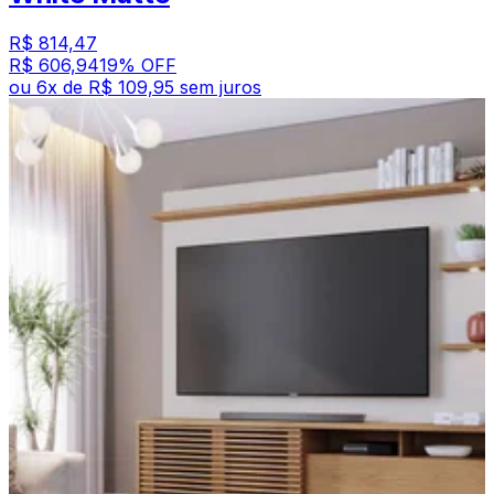
R$ 814,47
R$ 606,94
19
% OFF
ou
6
x de
R$ 109,95
sem juros