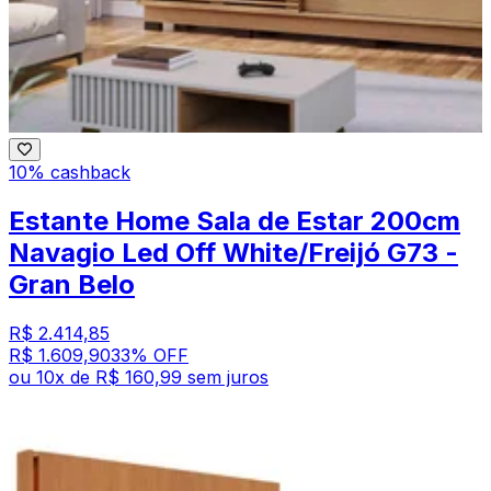
10% cashback
Estante Home Sala de Estar 200cm
Navagio Led Off White/Freijó G73 -
Gran Belo
R$ 2.414,85
R$ 1.609,90
33
% OFF
ou
10
x de
R$ 160,99
sem juros