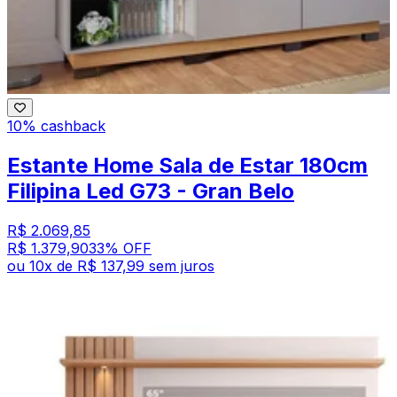
10% cashback
Estante Home Sala de Estar 180cm
Filipina Led G73 - Gran Belo
R$ 2.069,85
R$ 1.379,90
33
% OFF
ou
10
x de
R$ 137,99
sem juros