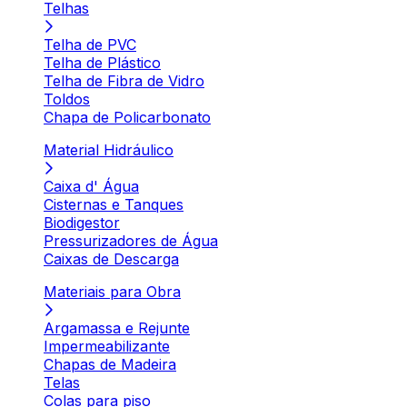
Telhas
Telha de PVC
Telha de Plástico
Telha de Fibra de Vidro
Toldos
Chapa de Policarbonato
Material Hidráulico
Caixa d' Água
Cisternas e Tanques
Biodigestor
Pressurizadores de Água
Caixas de Descarga
Materiais para Obra
Argamassa e Rejunte
Impermeabilizante
Chapas de Madeira
Telas
Colas para piso