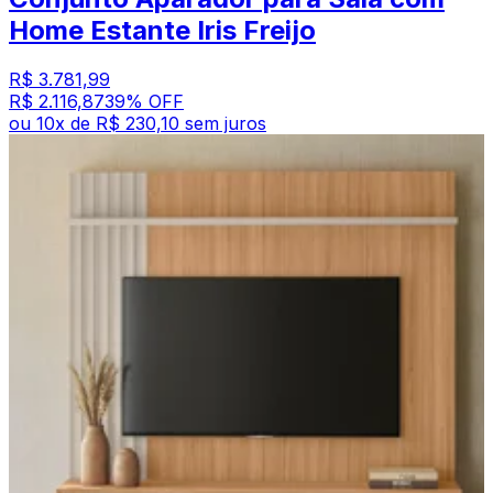
Home Estante Iris Freijo
R$ 3.781,99
R$ 2.116,87
39
% OFF
ou
10
x de
R$ 230,10
sem juros