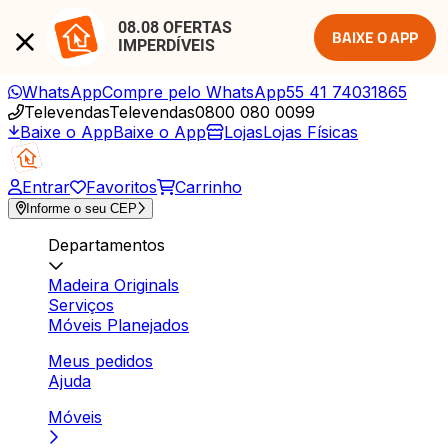
08.08 OFERTAS 
BAIXE O APP
IMPERDÍVEIS
WhatsApp
Compre pelo WhatsApp
55 41 74031865
Televendas
Televendas
0800 080 0099
Baixe o App
Baixe o App
Lojas
Lojas Físicas
Entrar
Favoritos
Carrinho
Informe o seu CEP
Departamentos
Madeira Originals
Serviços
Móveis Planejados
Meus pedidos
Ajuda
Móveis