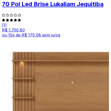
70 Pol Led Brise Lukaliam Jequitiba
(1)
R$ 1.750,80
ou
10
x de
R$ 175,08
sem juros