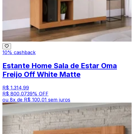
10% cashback
Estante Home Sala de Estar Oma
Freijo Off White Matte
R$ 1.314,99
R$ 800,07
39
% OFF
ou
8
x de
R$ 100,01
sem juros