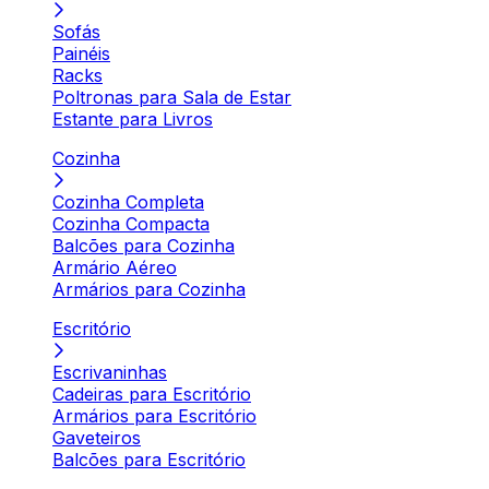
Sofás
Painéis
Racks
Poltronas para Sala de Estar
Estante para Livros
Cozinha
Cozinha Completa
Cozinha Compacta
Balcões para Cozinha
Armário Aéreo
Armários para Cozinha
Escritório
Escrivaninhas
Cadeiras para Escritório
Armários para Escritório
Gaveteiros
Balcões para Escritório