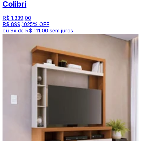
Colibri
R$ 1.339,00
R$ 899,10
25
% OFF
ou
9
x de
R$ 111,00
sem juros