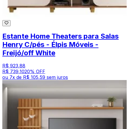
Estante Home Theaters para Salas
Henry C/pés - Élpis Móveis -
Freijó/off White
R$ 923,88
R$ 739,10
20
% OFF
ou
7
x de
R$ 105,59
sem juros