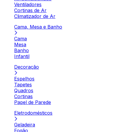
Ventiladores
Cortinas de Ar
Climatizador de Ar
Cama, Mesa e Banho
Cama
Mesa
Banho
Infantil
Decoração
Espelhos
Tapetes
Quadros
Cortinas
Papel de Parede
Eletrodomésticos
Geladeira
Fogão