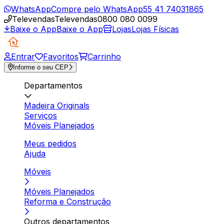
WhatsApp
Compre pelo WhatsApp
55 41 74031865
Televendas
Televendas
0800 080 0099
Baixe o App
Baixe o App
Lojas
Lojas Físicas
Entrar
Favoritos
Carrinho
Informe o seu CEP
Departamentos
Madeira Originals
Serviços
Móveis Planejados
Meus pedidos
Ajuda
Móveis
Móveis Planejados
Reforma e Construção
Outros departamentos