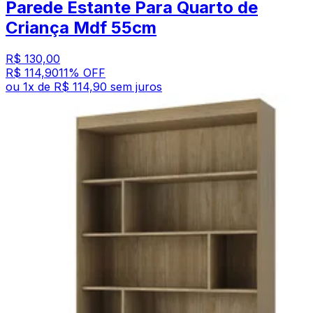
Parede Estante Para Quarto de
Criança Mdf 55cm
R$ 130,00
R$ 114,90
11
% OFF
ou
1
x de
R$ 114,90
sem juros