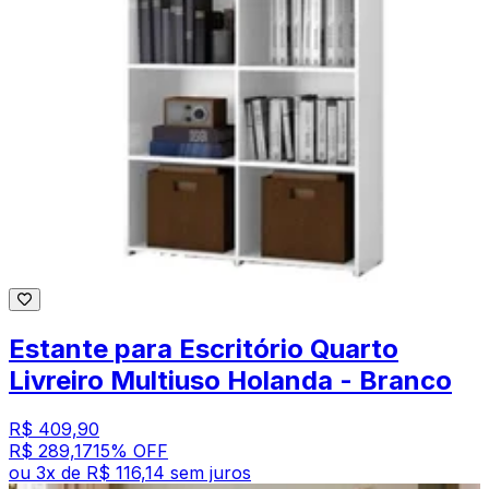
Estante para Escritório Quarto
Livreiro Multiuso Holanda - Branco
R$ 409,90
R$ 289,17
15
% OFF
ou
3
x de
R$ 116,14
sem juros