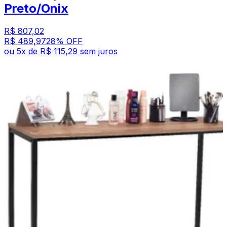
Preto/Onix
R$ 807,02
R$ 489,97
28
% OFF
ou
5
x de
R$ 115,29
sem juros