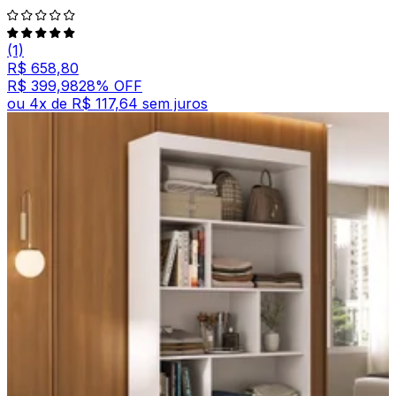
(1)
R$ 658,80
R$ 399,98
28
% OFF
ou
4
x de
R$ 117,64
sem juros