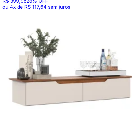
R$ 399,98
28
% OFF
ou
4
x de
R$ 117,64
sem juros