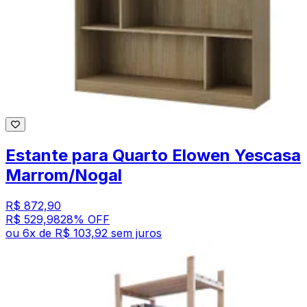
Estante para Quarto Elowen Yescasa
Marrom/Nogal
R$ 872,90
R$ 529,98
28
% OFF
ou
6
x de
R$ 103,92
sem juros