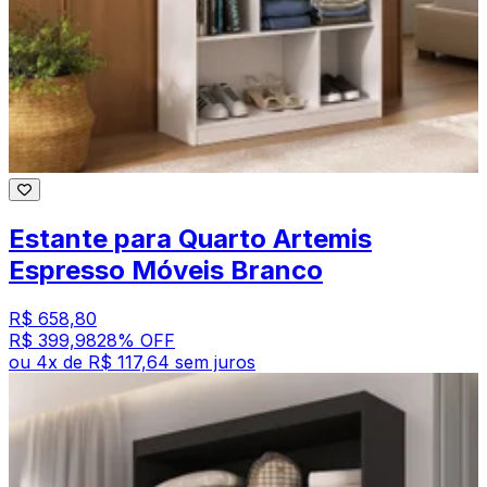
Estante para Quarto Artemis
Espresso Móveis Branco
R$ 658,80
R$ 399,98
28
% OFF
ou
4
x de
R$ 117,64
sem juros