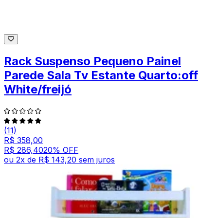
Rack Suspenso Pequeno Painel
Parede Sala Tv Estante Quarto:off
White/freijó
(11)
R$ 358,00
R$ 286,40
20
% OFF
ou
2
x de
R$ 143,20
sem juros