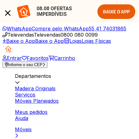
08.08 OFERTAS 
BAIXE O APP
IMPERDÍVEIS
WhatsApp
Compre pelo WhatsApp
55 41 74031865
Televendas
Televendas
0800 080 0099
Baixe o App
Baixe o App
Lojas
Lojas Físicas
Entrar
Favoritos
Carrinho
Informe o seu CEP
Departamentos
Madeira Originals
Serviços
Móveis Planejados
Meus pedidos
Ajuda
Móveis