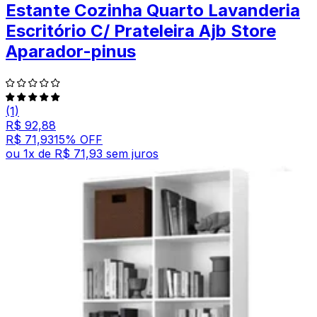
Estante Cozinha Quarto Lavanderia
Escritório C/ Prateleira Ajb Store
Aparador-pinus
(1)
R$ 92,88
R$ 71,93
15
% OFF
ou
1
x de
R$ 71,93
sem juros