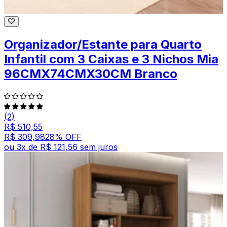
Organizador/Estante para Quarto
Infantil com 3 Caixas e 3 Nichos Mia
96CMX74CMX30CM Branco
(2)
R$ 510,55
R$ 309,98
28
% OFF
ou
3
x de
R$ 121,56
sem juros