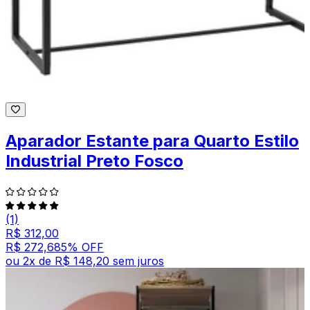
Aparador Estante para Quarto Estilo
Industrial Preto Fosco
(1)
R$ 312,00
R$ 272,68
5
% OFF
ou
2
x de
R$ 148,20
sem juros