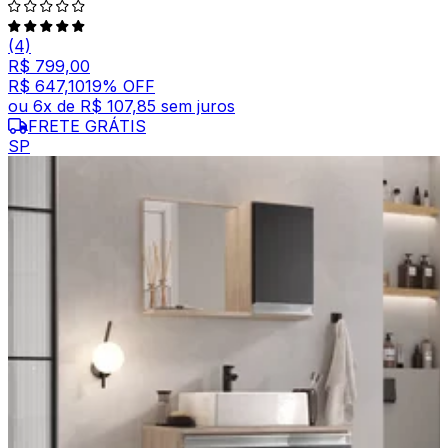
(4)
R$ 799,00
R$ 647,10
19
% OFF
ou
6
x de
R$ 107,85
sem juros
FRETE GRÁTIS
SP