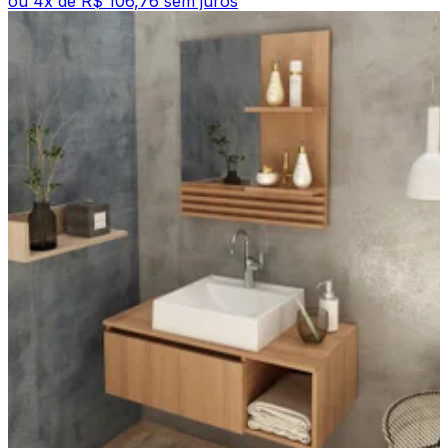
ou
4
x de
R$ 106,76
sem juros