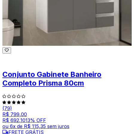
Conjunto Gabinete Banheiro
Completo Prisma 80cm
(79)
R$ 799,00
R$ 692,10
13
% OFF
ou
6
x de
R$ 115,35
sem juros
FRETE GRÁTIS