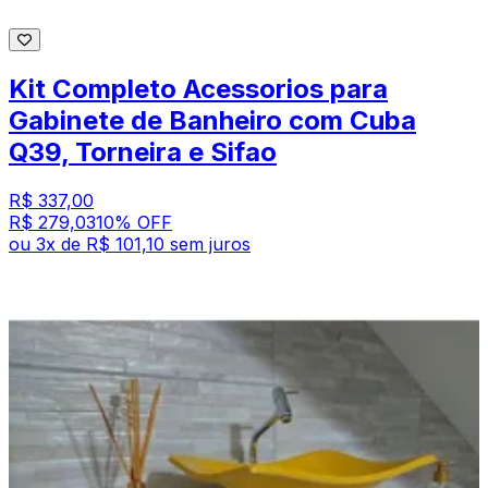
Kit Completo Acessorios para
Gabinete de Banheiro com Cuba
Q39, Torneira e Sifao
R$ 337,00
R$ 279,03
10
% OFF
ou
3
x de
R$ 101,10
sem juros