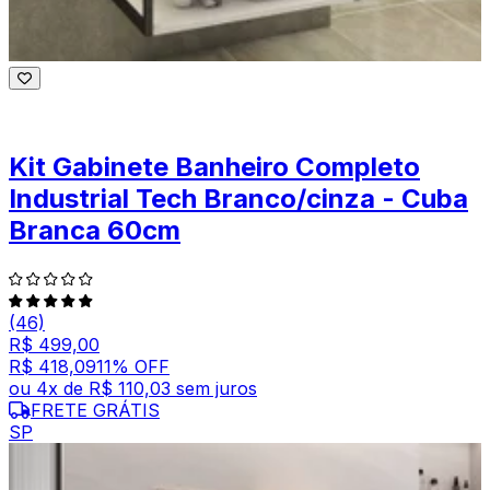
Kit Gabinete Banheiro Completo
Industrial Tech Branco/cinza - Cuba
Branca 60cm
(46)
R$ 499,00
R$ 418,09
11
% OFF
ou
4
x de
R$ 110,03
sem juros
FRETE GRÁTIS
SP