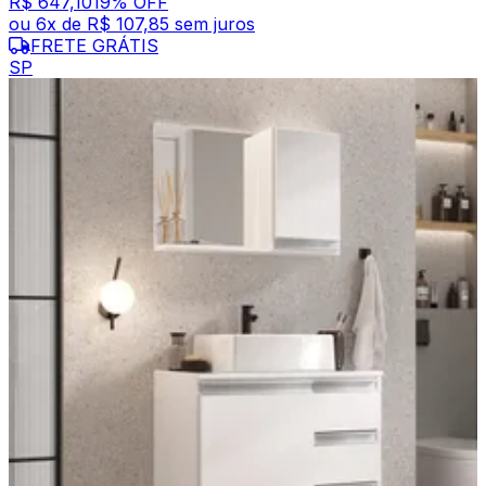
R$ 647,10
19
% OFF
ou
6
x de
R$ 107,85
sem juros
FRETE GRÁTIS
SP