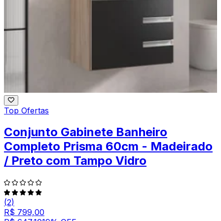
Top Ofertas
Conjunto Gabinete Banheiro
Completo Prisma 60cm - Madeirado
/ Preto com Tampo Vidro
(2)
R$ 799,00