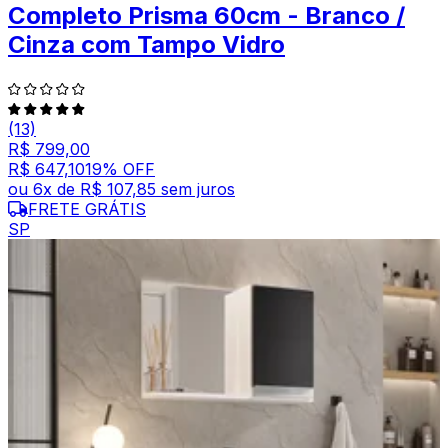
Completo Prisma 60cm - Branco /
Cinza com Tampo Vidro
(13)
R$ 799,00
R$ 647,10
19
% OFF
ou
6
x de
R$ 107,85
sem juros
FRETE GRÁTIS
SP