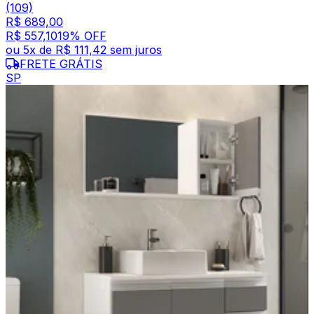
(109)
R$ 689,00
R$ 557,10
19
% OFF
ou
5
x de
R$ 111,42
sem juros
FRETE GRÁTIS
SP