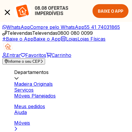
08.08 OFERTAS 
BAIXE O APP
IMPERDÍVEIS
WhatsApp
Compre pelo WhatsApp
55 41 74031865
Televendas
Televendas
0800 080 0099
Baixe o App
Baixe o App
Lojas
Lojas Físicas
Entrar
Favoritos
Carrinho
Informe o seu CEP
Departamentos
Madeira Originals
Serviços
Móveis Planejados
Meus pedidos
Ajuda
Móveis