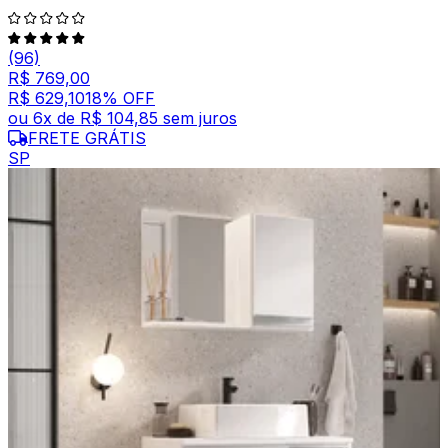
(96)
R$ 769,00
R$ 629,10
18
% OFF
ou
6
x de
R$ 104,85
sem juros
FRETE GRÁTIS
SP