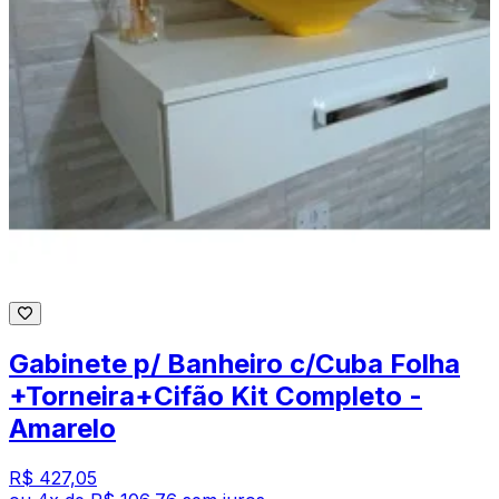
Gabinete p/ Banheiro c/Cuba Folha
+Torneira+Cifão Kit Completo -
Amarelo
R$ 427,05