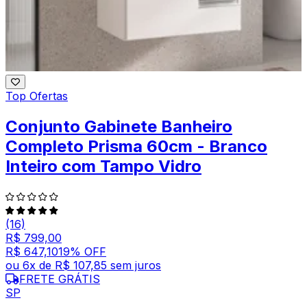
Top Ofertas
Conjunto Gabinete Banheiro
Completo Prisma 60cm - Branco
Inteiro com Tampo Vidro
(16)
R$ 799,00
R$ 647,10
19
% OFF
ou
6
x de
R$ 107,85
sem juros
FRETE GRÁTIS
SP