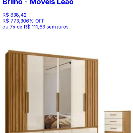
Brilho - Móveis Leão
R$ 838,42
R$ 773,30
6
% OFF
ou
7
x de
R$ 111,63
sem juros