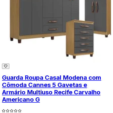
Guarda Roupa Casal Modena com
Cômoda Cannes 5 Gavetas e
Armário Multiuso Recife Carvalho
Americano G