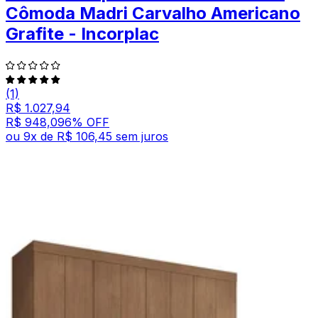
Cômoda Madri Carvalho Americano
Grafite - Incorplac
(1)
R$ 1.027,94
R$ 948,09
6
% OFF
ou
9
x de
R$ 106,45
sem juros