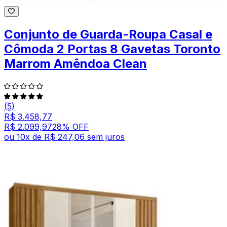
Conjunto de Guarda-Roupa Casal e
Cômoda 2 Portas 8 Gavetas Toronto
Marrom Amêndoa Clean
(5)
R$ 3.458,77
R$ 2.099,97
28
% OFF
ou
10
x de
R$ 247,06
sem juros