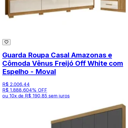
Guarda Roupa Casal Amazonas e
Cômoda Vênus Freijó Off White com
Espelho - Moval
R$ 2.006,44
R$ 1.888,60
4
% OFF
ou
10
x de
R$ 190,85
sem juros