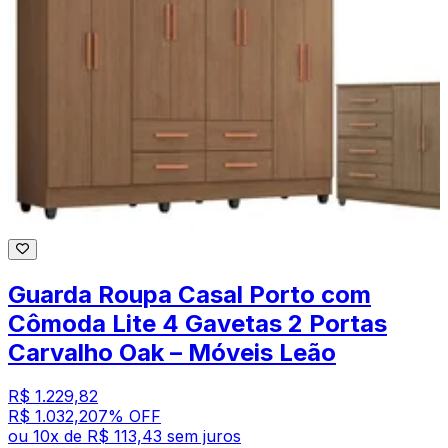
Guarda Roupa Casal Porto com
Cômoda Lite 4 Gavetas 2 Portas
Carvalho Oak – Móveis Leão
R$ 1.229,82
R$ 1.032,20
7
% OFF
ou
10
x de
R$ 113,43
sem juros