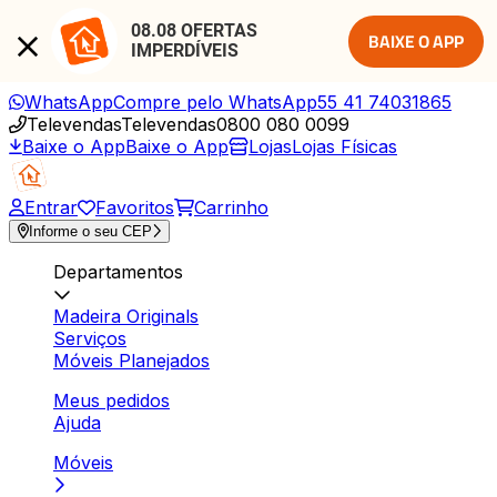
08.08 OFERTAS 
BAIXE O APP
IMPERDÍVEIS
WhatsApp
Compre pelo WhatsApp
55 41 74031865
Televendas
Televendas
0800 080 0099
Baixe o App
Baixe o App
Lojas
Lojas Físicas
Entrar
Favoritos
Carrinho
Informe o seu CEP
Departamentos
Madeira Originals
Serviços
Móveis Planejados
Meus pedidos
Ajuda
Móveis