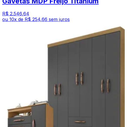
Gavetas MDP Freijo Titanium
R$ 2.546,64
ou
10
x de
R$ 254,66
sem juros