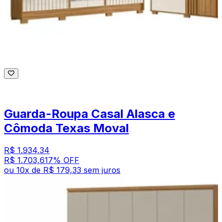
Guarda-Roupa Casal Alasca e
Cômoda Texas Moval
R$ 1.934,34
R$ 1.703,61
7
% OFF
ou
10
x de
R$ 179,33
sem juros