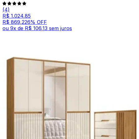
(4)
R$ 1.024,85
R$ 869,22
6
% OFF
ou
9
x de
R$ 106,13
sem juros