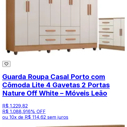
Guarda Roupa Casal Porto com
Cômoda Lite 4 Gavetas 2 Portas
Nature Off White – Móveis Leão
R$ 1.229,82
R$ 1.088,91
6
% OFF
ou
10
x de
R$ 114,62
sem juros