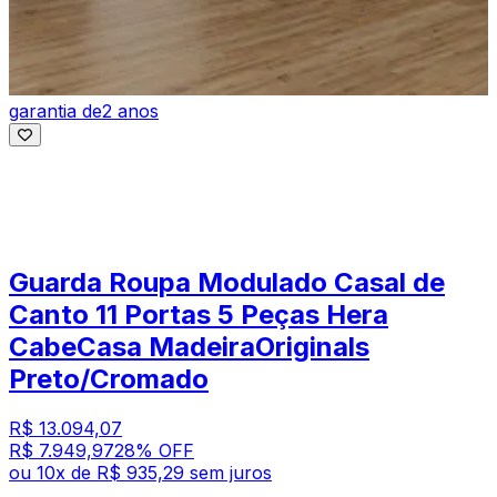
garantia de
2 anos
Guarda Roupa Modulado Casal de
Canto 11 Portas 5 Peças Hera
CabeCasa MadeiraOriginals
Preto/Cromado
R$ 13.094,07
R$ 7.949,97
28
% OFF
ou
10
x de
R$ 935,29
sem juros