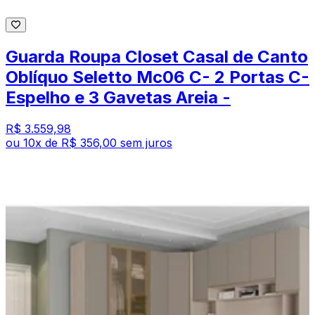
Guarda Roupa Closet Casal de Canto
Oblíquo Seletto Mc06 C- 2 Portas C-
Espelho e 3 Gavetas Areia -
R$ 3.559,98
ou
10
x de
R$ 356,00
sem juros