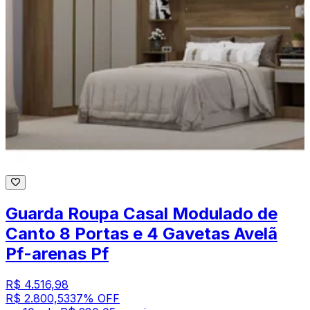
Guarda Roupa Casal Modulado de
Canto 8 Portas e 4 Gavetas Avelã
Pf-arenas Pf
R$ 4.516,98
R$ 2.800,53
37
% OFF