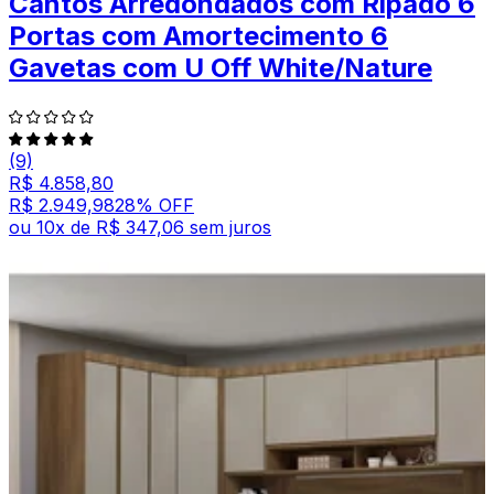
Cantos Arredondados com Ripado 6
Portas com Amortecimento 6
Gavetas com U Off White/Nature
(9)
R$ 4.858,80
R$ 2.949,98
28
% OFF
ou
10
x de
R$ 347,06
sem juros