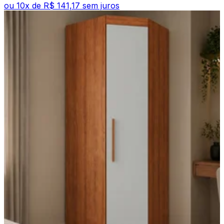
ou
10
x de
R$ 141,17
sem juros