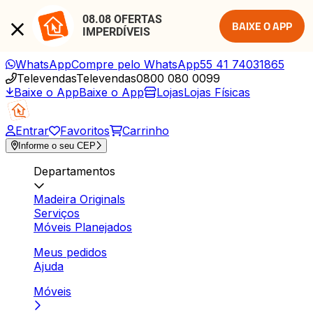
08.08 OFERTAS 
BAIXE O APP
IMPERDÍVEIS
WhatsApp
Compre pelo WhatsApp
55 41 74031865
Televendas
Televendas
0800 080 0099
Baixe o App
Baixe o App
Lojas
Lojas Físicas
Entrar
Favoritos
Carrinho
Informe o seu CEP
Departamentos
Madeira Originals
Serviços
Móveis Planejados
Meus pedidos
Ajuda
Móveis