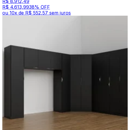
R$ 8.912,49
R$ 4.613,99
38
% OFF
ou
10
x de
R$ 552,57
sem juros