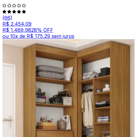
(66)
R$ 2.454,09
R$ 1.489,98
28
% OFF
ou
10
x de
R$ 175,29
sem juros