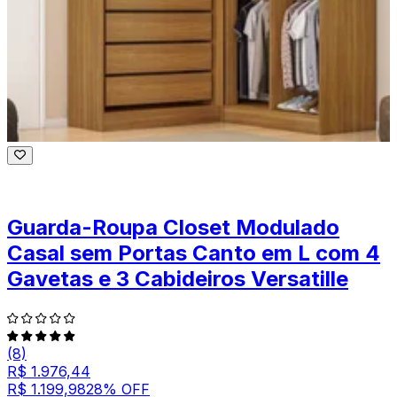
Guarda-Roupa Closet Modulado
Casal sem Portas Canto em L com 4
Gavetas e 3 Cabideiros Versatille
(8)
R$ 1.976,44
R$ 1.199,98
28
% OFF