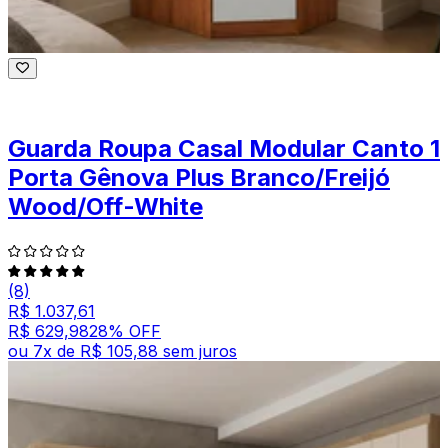
Guarda Roupa Casal Modular Canto 1
Porta Gênova Plus Branco/Freijó
Wood/Off-White
(8)
R$ 1.037,61
R$ 629,98
28
% OFF
ou
7
x de
R$ 105,88
sem juros