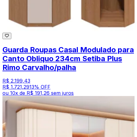
Guarda Roupas Casal Modulado para
Canto Obliquo 234cm Setiba Plus
Rimo Carvalho/palha
R$ 2.199,43
R$ 1.721,29
13
% OFF
ou
10
x de
R$ 191,26
sem juros