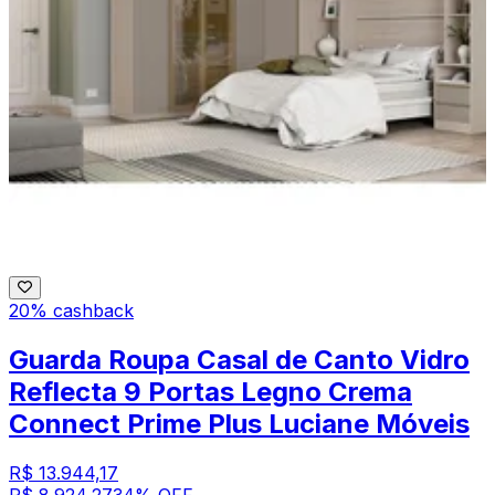
20% cashback
Guarda Roupa Casal de Canto Vidro
Reflecta 9 Portas Legno Crema
Connect Prime Plus Luciane Móveis
R$ 13.944,17
R$ 8.924,27
34
% OFF