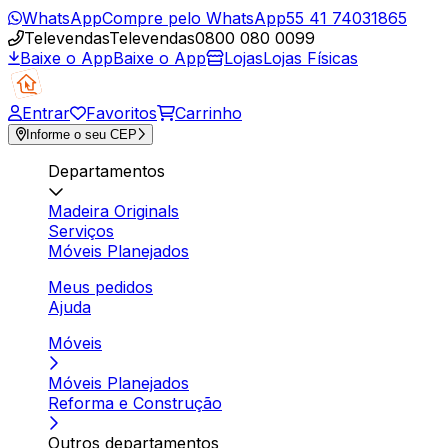
WhatsApp
Compre pelo WhatsApp
55 41 74031865
Televendas
Televendas
0800 080 0099
Baixe o App
Baixe o App
Lojas
Lojas Físicas
Entrar
Favoritos
Carrinho
Informe o seu CEP
Departamentos
Madeira Originals
Serviços
Móveis Planejados
Meus pedidos
Ajuda
Móveis
Móveis Planejados
Reforma e Construção
Outros departamentos