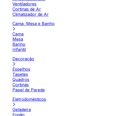
Ventiladores
Cortinas de Ar
Climatizador de Ar
Cama, Mesa e Banho
Cama
Mesa
Banho
Infantil
Decoração
Espelhos
Tapetes
Quadros
Cortinas
Papel de Parede
Eletrodomésticos
Geladeira
Fogão