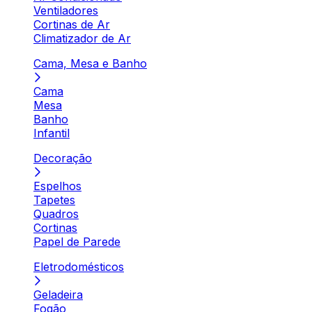
Ventiladores
Cortinas de Ar
Climatizador de Ar
Cama, Mesa e Banho
Cama
Mesa
Banho
Infantil
Decoração
Espelhos
Tapetes
Quadros
Cortinas
Papel de Parede
Eletrodomésticos
Geladeira
Fogão