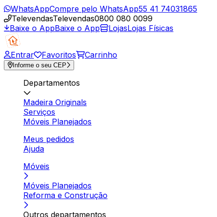
WhatsApp
Compre pelo WhatsApp
55 41 74031865
Televendas
Televendas
0800 080 0099
Baixe o App
Baixe o App
Lojas
Lojas Físicas
Entrar
Favoritos
Carrinho
Informe o seu CEP
Departamentos
Madeira Originals
Serviços
Móveis Planejados
Meus pedidos
Ajuda
Móveis
Móveis Planejados
Reforma e Construção
Outros departamentos