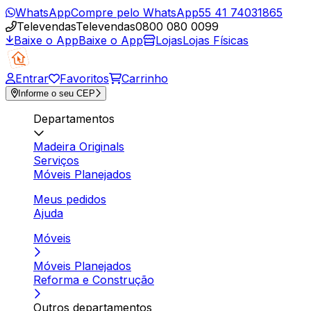
WhatsApp
Compre pelo WhatsApp
55 41 74031865
Televendas
Televendas
0800 080 0099
Baixe o App
Baixe o App
Lojas
Lojas Físicas
Entrar
Favoritos
Carrinho
Informe o seu CEP
Departamentos
Madeira Originals
Serviços
Móveis Planejados
Meus pedidos
Ajuda
Móveis
Móveis Planejados
Reforma e Construção
Outros departamentos