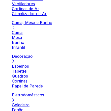
Ventiladores
Cortinas de Ar
Climatizador de Ar
Cama, Mesa e Banho
Cama
Mesa
Banho
Infantil
Decoração
Espelhos
Tapetes
Quadros
Cortinas
Papel de Parede
Eletrodomésticos
Geladeira
Fogão