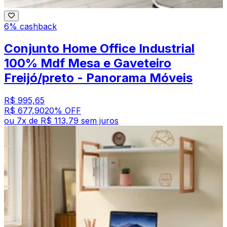
6% cashback
Conjunto Home Office Industrial
100% Mdf Mesa e Gaveteiro
Freijó/preto - Panorama Móveis
R$ 995,65
R$ 677,90
20
% OFF
ou
7
x de
R$ 113,79
sem juros