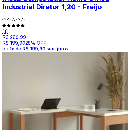
Industrial Diretor 1,20 - Freijo
(1)
R$ 280,99
R$ 199,90
28
% OFF
ou
1
x de
R$ 199,90
sem juros