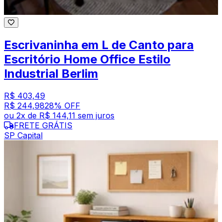
Escrivaninha em L de Canto para
Escritório Home Office Estilo
Industrial Berlim
R$ 403,49
R$ 244,98
28
% OFF
ou
2
x de
R$ 144,11
sem juros
FRETE GRÁTIS
SP Capital