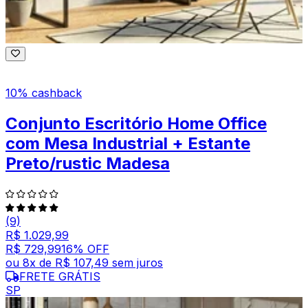
10% cashback
Conjunto Escritório Home Office
com Mesa Industrial + Estante
Preto/rustic Madesa
(9)
R$ 1.029,99
R$ 729,99
16
% OFF
ou
8
x de
R$ 107,49
sem juros
FRETE GRÁTIS
SP