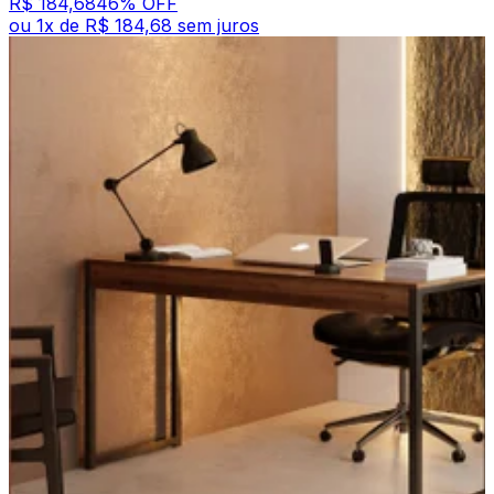
R$ 184,68
46
% OFF
ou
1
x de
R$ 184,68
sem juros