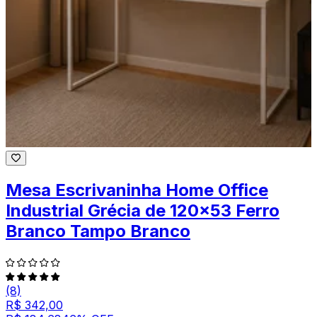
Mesa Escrivaninha Home Office
Industrial Grécia de 120x53 Ferro
Branco Tampo Branco
(8)
R$ 342,00