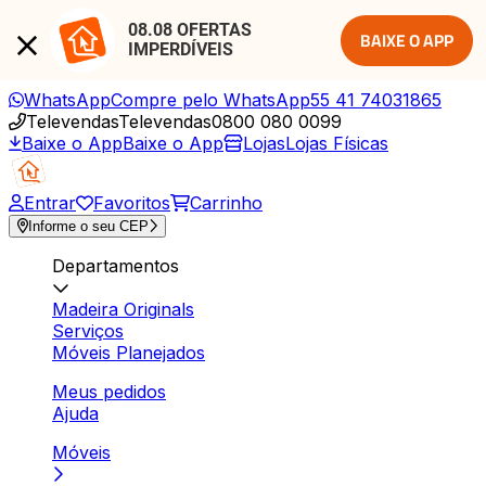
08.08 OFERTAS 
BAIXE O APP
IMPERDÍVEIS
WhatsApp
Compre pelo WhatsApp
55 41 74031865
Televendas
Televendas
0800 080 0099
Baixe o App
Baixe o App
Lojas
Lojas Físicas
Entrar
Favoritos
Carrinho
Informe o seu CEP
Departamentos
Madeira Originals
Serviços
Móveis Planejados
Meus pedidos
Ajuda
Móveis