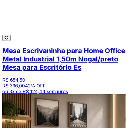
Mesa Escrivaninha para Home Office
Metal Industrial 1,50m Nogal/preto
Mesa para Escritório Es
R$ 654,50
R$ 336,00
42
% OFF
ou
3
x de
R$ 124,44
sem juros