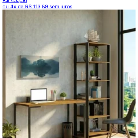
R$ 455,56
ou
4
x de
R$ 113,89
sem juros