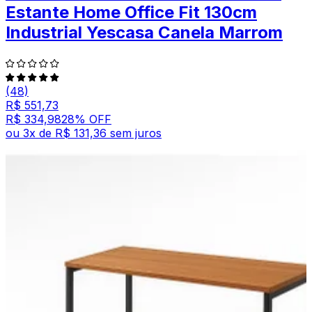
Estante Home Office Fit 130cm
Industrial Yescasa Canela Marrom
(48)
R$ 551,73
R$ 334,98
28
% OFF
ou
3
x de
R$ 131,36
sem juros