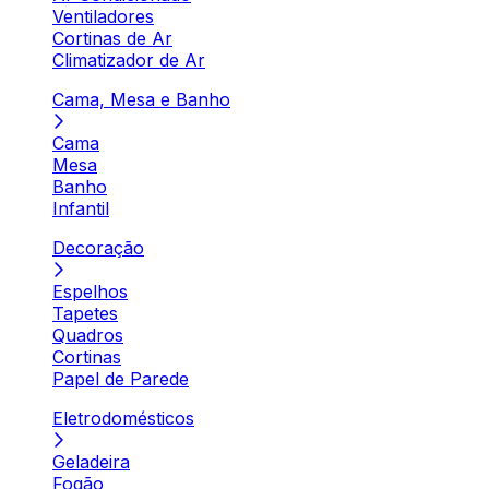
Ventiladores
Cortinas de Ar
Climatizador de Ar
Cama, Mesa e Banho
Cama
Mesa
Banho
Infantil
Decoração
Espelhos
Tapetes
Quadros
Cortinas
Papel de Parede
Eletrodomésticos
Geladeira
Fogão