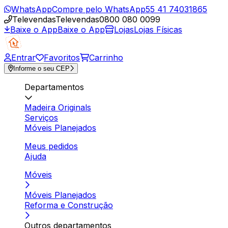
WhatsApp
Compre pelo WhatsApp
55 41 74031865
Televendas
Televendas
0800 080 0099
Baixe o App
Baixe o App
Lojas
Lojas Físicas
Entrar
Favoritos
Carrinho
Informe o seu CEP
Departamentos
Madeira Originals
Serviços
Móveis Planejados
Meus pedidos
Ajuda
Móveis
Móveis Planejados
Reforma e Construção
Outros departamentos