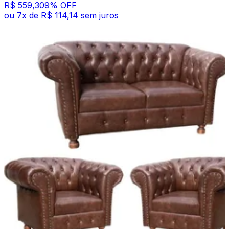
R$ 559,30
9
% OFF
ou
7
x de
R$ 114,14
sem juros