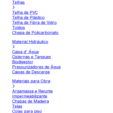
Telhas
Telha de PVC
Telha de Plástico
Telha de Fibra de Vidro
Toldos
Chapa de Policarbonato
Material Hidráulico
Caixa d' Água
Cisternas e Tanques
Biodigestor
Pressurizadores de Água
Caixas de Descarga
Materiais para Obra
Argamassa e Rejunte
Impermeabilizante
Chapas de Madeira
Telas
Colas para piso