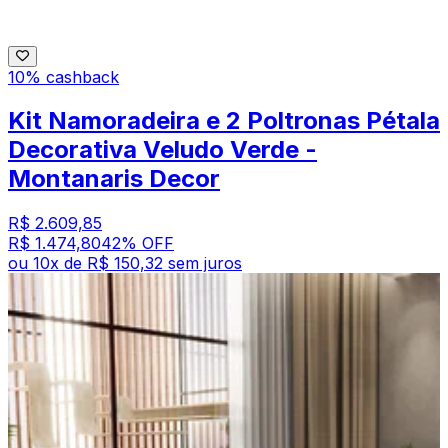
10% cashback
Kit Namoradeira e 2 Poltronas Pétala
Decorativa Veludo Verde -
Montanaris Decor
R$ 2.609,85
R$ 1.474,80
42
% OFF
ou
10
x de
R$ 150,32
sem juros