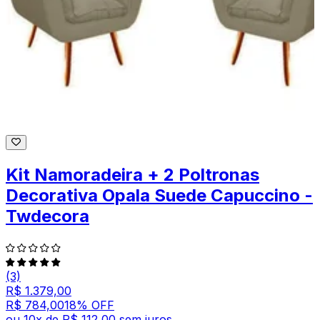
Kit Namoradeira + 2 Poltronas
Decorativa Opala Suede Capuccino -
Twdecora
(3)
R$ 1.379,00
R$ 784,00
18
% OFF
ou
10
x de
R$ 112,00
sem juros