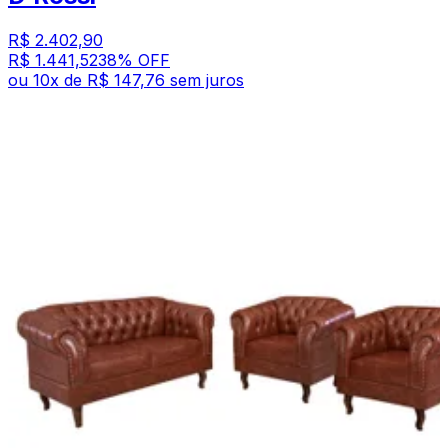
R$ 2.402,90
R$ 1.441,52
38
% OFF
ou
10
x de
R$ 147,76
sem juros