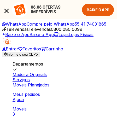
08.08 OFERTAS 
BAIXE O APP
IMPERDÍVEIS
WhatsApp
Compre pelo WhatsApp
55 41 74031865
Televendas
Televendas
0800 080 0099
Baixe o App
Baixe o App
Lojas
Lojas Físicas
Entrar
Favoritos
Carrinho
Informe o seu CEP
Departamentos
Madeira Originals
Serviços
Móveis Planejados
Meus pedidos
Ajuda
Móveis