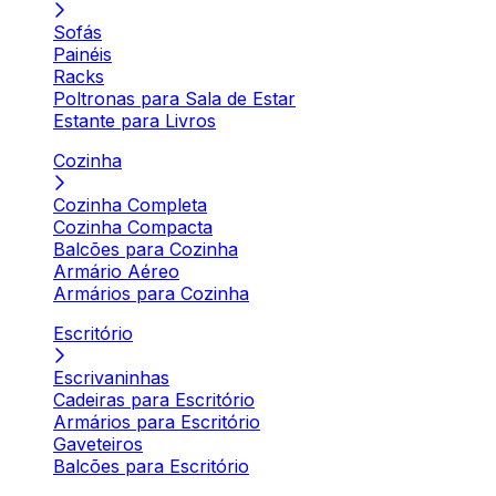
Sofás
Painéis
Racks
Poltronas para Sala de Estar
Estante para Livros
Cozinha
Cozinha Completa
Cozinha Compacta
Balcões para Cozinha
Armário Aéreo
Armários para Cozinha
Escritório
Escrivaninhas
Cadeiras para Escritório
Armários para Escritório
Gaveteiros
Balcões para Escritório