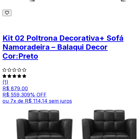
Kit 02 Poltrona Decorativa+ Sofá
Namoradeira – Balaqui Decor
Cor:Preto
(1)
R$ 879,00
R$ 559,30
9
% OFF
ou
7
x de
R$ 114,14
sem juros