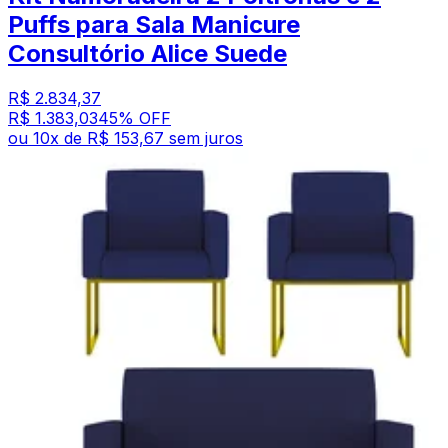
Puffs para Sala Manicure
Consultório Alice Suede
R$ 2.834,37
R$ 1.383,03
45
% OFF
ou
10
x de
R$ 153,67
sem juros