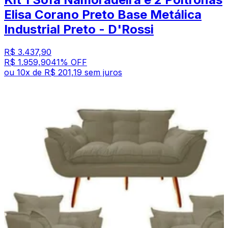
Elisa Corano Preto Base Metálica
Industrial Preto - D'Rossi
R$ 3.437,90
R$ 1.959,90
41
% OFF
ou
10
x de
R$ 201,19
sem juros