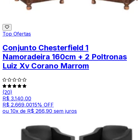
Top Ofertas
Conjunto Chesterfield 1
Namoradeira 160cm + 2 Poltronas
Luiz Xv Corano Marrom
(20)
R$ 3.140,00
R$ 2.669,00
15
% OFF
ou
10
x de
R$ 266,90
sem juros