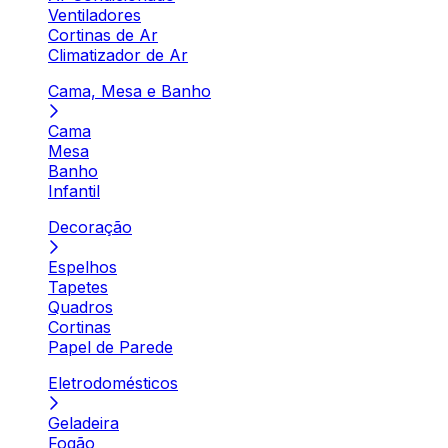
Ventiladores
Cortinas de Ar
Climatizador de Ar
Cama, Mesa e Banho
Cama
Mesa
Banho
Infantil
Decoração
Espelhos
Tapetes
Quadros
Cortinas
Papel de Parede
Eletrodomésticos
Geladeira
Fogão