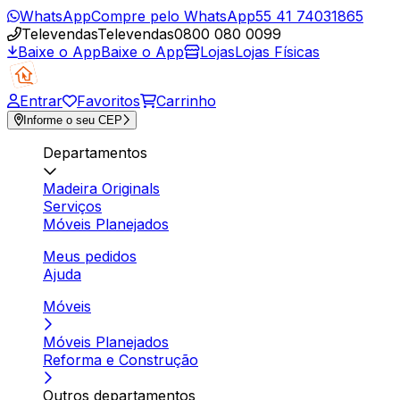
WhatsApp
Compre pelo WhatsApp
55 41 74031865
Televendas
Televendas
0800 080 0099
Baixe o App
Baixe o App
Lojas
Lojas Físicas
Entrar
Favoritos
Carrinho
Informe o seu CEP
Departamentos
Madeira Originals
Serviços
Móveis Planejados
Meus pedidos
Ajuda
Móveis
Móveis Planejados
Reforma e Construção
Outros departamentos