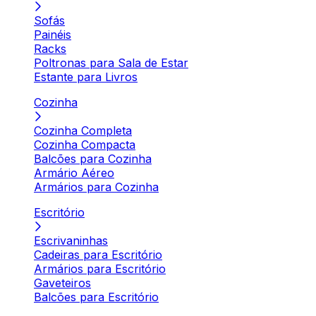
Sofás
Painéis
Racks
Poltronas para Sala de Estar
Estante para Livros
Cozinha
Cozinha Completa
Cozinha Compacta
Balcões para Cozinha
Armário Aéreo
Armários para Cozinha
Escritório
Escrivaninhas
Cadeiras para Escritório
Armários para Escritório
Gaveteiros
Balcões para Escritório