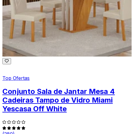
Top Ofertas
Conjunto Sala de Jantar Mesa 4
Cadeiras Tampo de Vidro Miami
Yescasa Off White
(280)