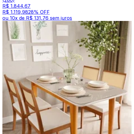
R$ 1.844,67
R$ 1.119,98
28
% OFF
ou
10
x de
R$ 131,76
sem juros