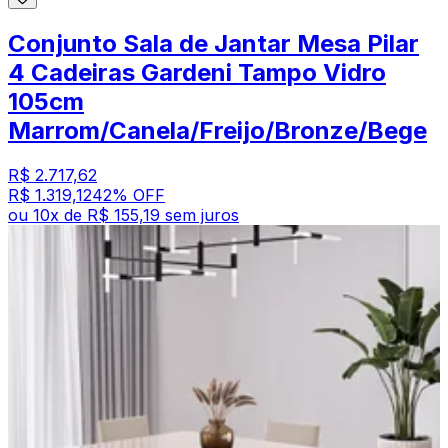
Conjunto Sala de Jantar Mesa Pilar
4 Cadeiras Gardeni Tampo Vidro
105cm
Marrom/Canela/Freijo/Bronze/Bege
R$ 2.717,62
R$ 1.319,12
42
% OFF
ou
10
x de
R$ 155,19
sem juros