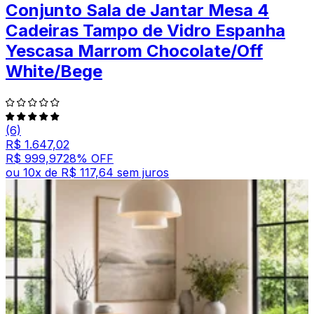
Conjunto Sala de Jantar Mesa 4
Cadeiras Tampo de Vidro Espanha
Yescasa Marrom Chocolate/Off
White/Bege
(6)
R$ 1.647,02
R$ 999,97
28
% OFF
ou
10
x de
R$ 117,64
sem juros