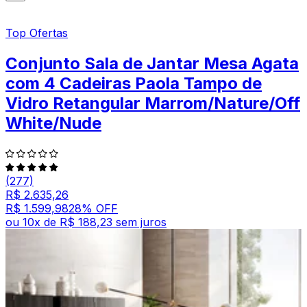
Top Ofertas
Conjunto Sala de Jantar Mesa Agata
com 4 Cadeiras Paola Tampo de
Vidro Retangular Marrom/Nature/Off
White/Nude
(277)
R$ 2.635,26
R$ 1.599,98
28
% OFF
ou
10
x de
R$ 188,23
sem juros