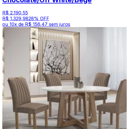
R$ 2.190,55
R$ 1.329,98
28
% OFF
ou
10
x de
R$ 156,47
sem juros