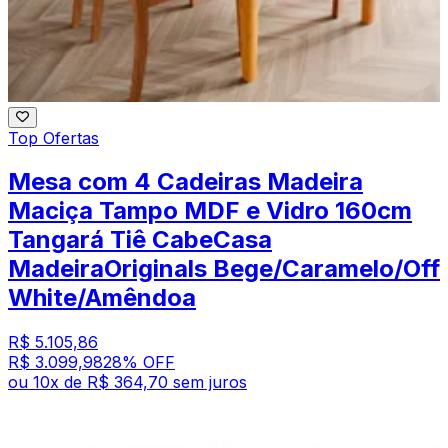
Top Ofertas
Mesa com 4 Cadeiras Madeira
Maciça Tampo MDF e Vidro 160cm
Tangará Tiê CabeCasa
MadeiraOriginals Bege/Caramelo/Off
White/Amêndoa
R$ 5.105,86
R$ 3.099,98
28
% OFF
ou
10
x de
R$ 364,70
sem juros