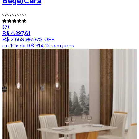
Bege/Cara
(7)
R$ 4.397,61
R$ 2.669,98
28
% OFF
ou
10
x de
R$ 314,12
sem juros