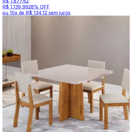
R$ 1.877,62
R$ 1.139,99
28
% OFF
ou
10
x de
R$ 134,12
sem juros