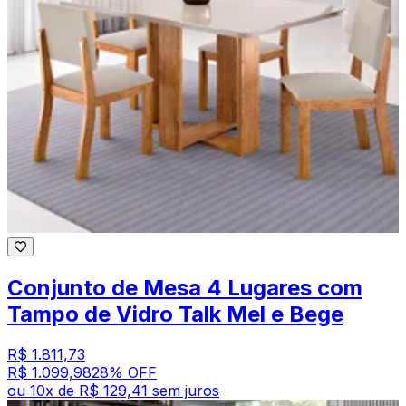
Conjunto de Mesa 4 Lugares com
Tampo de Vidro Talk Mel e Bege
R$ 1.811,73
R$ 1.099,98
28
% OFF
ou
10
x de
R$ 129,41
sem juros