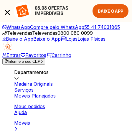
08.08 OFERTAS 
BAIXE O APP
IMPERDÍVEIS
WhatsApp
Compre pelo WhatsApp
55 41 74031865
Televendas
Televendas
0800 080 0099
Baixe o App
Baixe o App
Lojas
Lojas Físicas
Entrar
Favoritos
Carrinho
Informe o seu CEP
Departamentos
Madeira Originals
Serviços
Móveis Planejados
Meus pedidos
Ajuda
Móveis