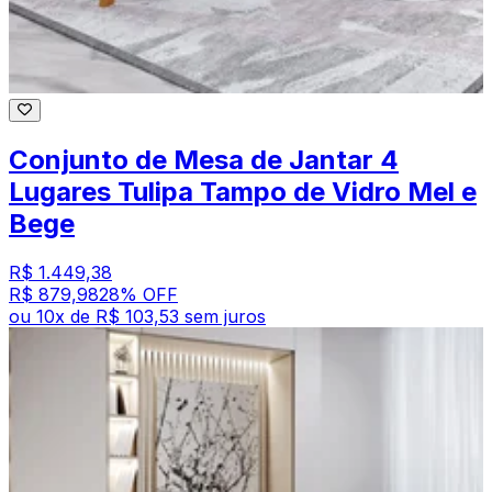
Conjunto de Mesa de Jantar 4
Lugares Tulipa Tampo de Vidro Mel e
Bege
R$ 1.449,38
R$ 879,98
28
% OFF
ou
10
x de
R$ 103,53
sem juros