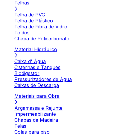
Telhas
Telha de PVC
Telha de Plástico
Telha de Fibra de Vidro
Toldos
Chapa de Policarbonato
Material Hidráulico
Caixa d' Água
Cisternas e Tanques
Biodigestor
Pressurizadores de Água
Caixas de Descarga
Materiais para Obra
Argamassa e Rejunte
Impermeabilizante
Chapas de Madeira
Telas
Colas para piso