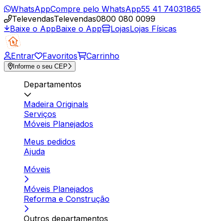
WhatsApp
Compre pelo WhatsApp
55 41 74031865
Televendas
Televendas
0800 080 0099
Baixe o App
Baixe o App
Lojas
Lojas Físicas
Entrar
Favoritos
Carrinho
Informe o seu CEP
Departamentos
Madeira Originals
Serviços
Móveis Planejados
Meus pedidos
Ajuda
Móveis
Móveis Planejados
Reforma e Construção
Outros departamentos