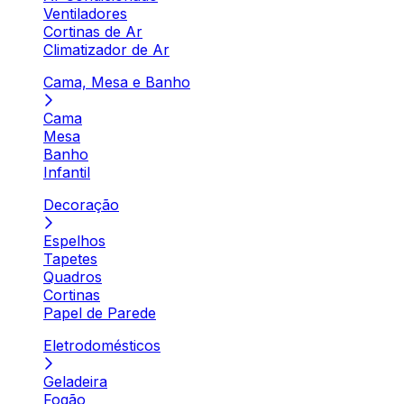
Ventiladores
Cortinas de Ar
Climatizador de Ar
Cama, Mesa e Banho
Cama
Mesa
Banho
Infantil
Decoração
Espelhos
Tapetes
Quadros
Cortinas
Papel de Parede
Eletrodomésticos
Geladeira
Fogão