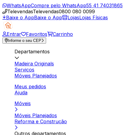
WhatsApp
Compre pelo WhatsApp
55 41 74031865
Televendas
Televendas
0800 080 0099
Baixe o App
Baixe o App
Lojas
Lojas Físicas
Entrar
Favoritos
Carrinho
Informe o seu CEP
Departamentos
Madeira Originals
Serviços
Móveis Planejados
Meus pedidos
Ajuda
Móveis
Móveis Planejados
Reforma e Construção
Outros departamentos