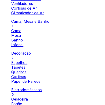
Ventiladores
Cortinas de Ar
Climatizador de Ar
Cama, Mesa e Banho
Cama
Mesa
Banho
Infantil
Decoração
Espelhos
Tapetes
Quadros
Cortinas
Papel de Parede
Eletrodomésticos
Geladeira
Fogão