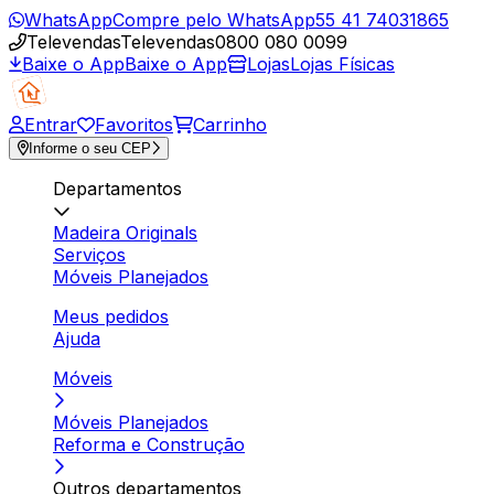
WhatsApp
Compre pelo WhatsApp
55 41 74031865
Televendas
Televendas
0800 080 0099
Baixe o App
Baixe o App
Lojas
Lojas Físicas
Entrar
Favoritos
Carrinho
Informe o seu CEP
Departamentos
Madeira Originals
Serviços
Móveis Planejados
Meus pedidos
Ajuda
Móveis
Móveis Planejados
Reforma e Construção
Outros departamentos