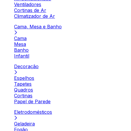
Ventiladores
Cortinas de Ar
Climatizador de Ar
Cama, Mesa e Banho
Cama
Mesa
Banho
Infantil
Decoração
Espelhos
Tapetes
Quadros
Cortinas
Papel de Parede
Eletrodomésticos
Geladeira
Fogão