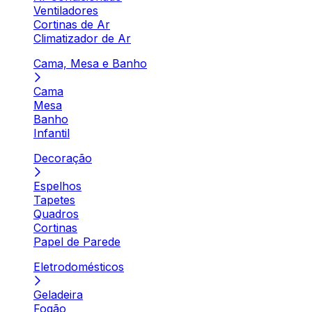
Ventiladores
Cortinas de Ar
Climatizador de Ar
Cama, Mesa e Banho
Cama
Mesa
Banho
Infantil
Decoração
Espelhos
Tapetes
Quadros
Cortinas
Papel de Parede
Eletrodomésticos
Geladeira
Fogão