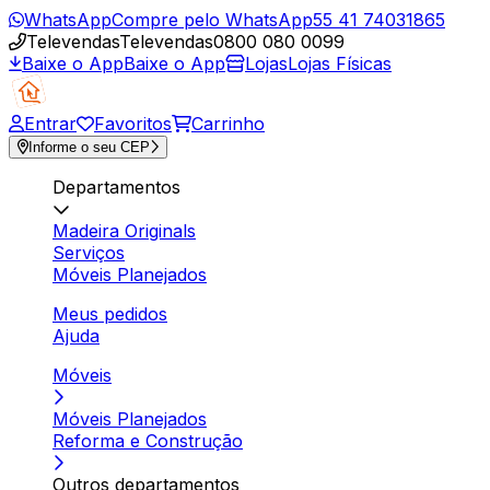
WhatsApp
Compre pelo WhatsApp
55 41 74031865
Televendas
Televendas
0800 080 0099
Baixe o App
Baixe o App
Lojas
Lojas Físicas
Entrar
Favoritos
Carrinho
Informe o seu CEP
Departamentos
Madeira Originals
Serviços
Móveis Planejados
Meus pedidos
Ajuda
Móveis
Móveis Planejados
Reforma e Construção
Outros departamentos