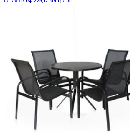
ou
10
x de
R$ 775,17
sem juros