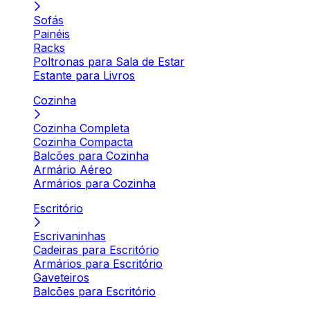
Sofás
Painéis
Racks
Poltronas para Sala de Estar
Estante para Livros
Cozinha
Cozinha Completa
Cozinha Compacta
Balcões para Cozinha
Armário Aéreo
Armários para Cozinha
Escritório
Escrivaninhas
Cadeiras para Escritório
Armários para Escritório
Gaveteiros
Balcões para Escritório