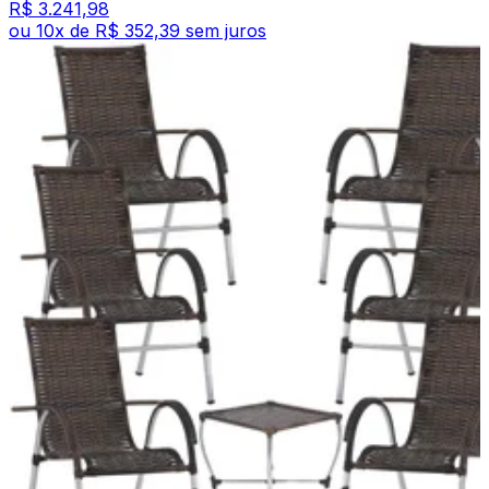
R$ 3.241,98
ou
10
x de
R$ 352,39
sem juros