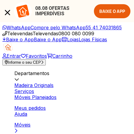
08.08 OFERTAS 
BAIXE O APP
IMPERDÍVEIS
WhatsApp
Compre pelo WhatsApp
55 41 74031865
Televendas
Televendas
0800 080 0099
Baixe o App
Baixe o App
Lojas
Lojas Físicas
Entrar
Favoritos
Carrinho
Informe o seu CEP
Departamentos
Madeira Originals
Serviços
Móveis Planejados
Meus pedidos
Ajuda
Móveis