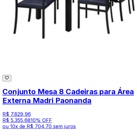
Conjunto Mesa 8 Cadeiras para Área
Externa Madri Paonanda
R$ 7.829,96
R$ 5.355,68
10
% OFF
ou
10
x de
R$ 704,70
sem juros