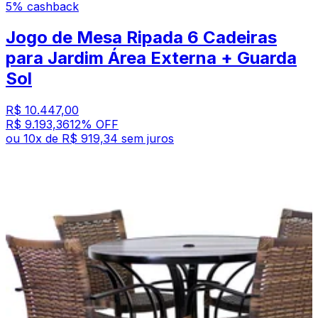
5% cashback
Jogo de Mesa Ripada 6 Cadeiras
para Jardim Área Externa + Guarda
Sol
R$ 10.447,00
R$ 9.193,36
12
% OFF
ou
10
x de
R$ 919,34
sem juros