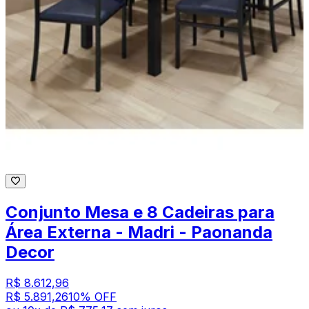
Conjunto Mesa e 8 Cadeiras para
Área Externa - Madri - Paonanda
Decor
R$ 8.612,96
R$ 5.891,26
10
% OFF