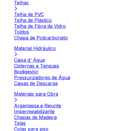
Telhas
Telha de PVC
Telha de Plástico
Telha de Fibra de Vidro
Toldos
Chapa de Policarbonato
Material Hidráulico
Caixa d' Água
Cisternas e Tanques
Biodigestor
Pressurizadores de Água
Caixas de Descarga
Materiais para Obra
Argamassa e Rejunte
Impermeabilizante
Chapas de Madeira
Telas
Colas para piso