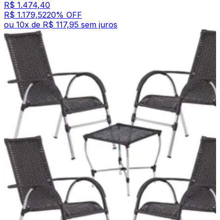
R$ 1.474,40
R$ 1.179,52
20
% OFF
ou
10
x de
R$ 117,95
sem juros