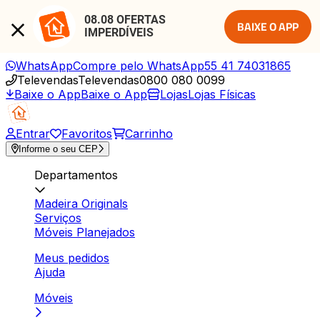
08.08 OFERTAS 
BAIXE O APP
IMPERDÍVEIS
WhatsApp
Compre pelo WhatsApp
55 41 74031865
Televendas
Televendas
0800 080 0099
Baixe o App
Baixe o App
Lojas
Lojas Físicas
Entrar
Favoritos
Carrinho
Informe o seu CEP
Departamentos
Madeira Originals
Serviços
Móveis Planejados
Meus pedidos
Ajuda
Móveis