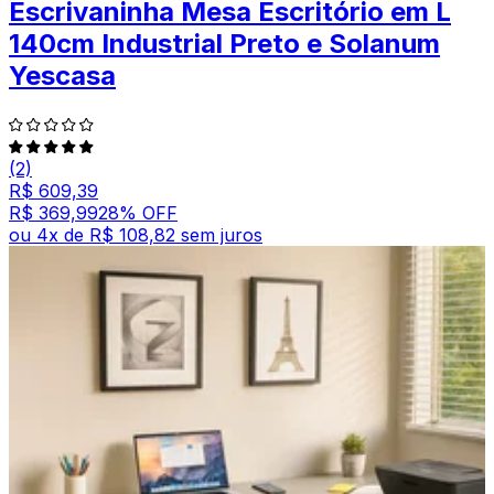
Escrivaninha Mesa Escritório em L
140cm Industrial Preto e Solanum
Yescasa
(2)
R$ 609,39
R$ 369,99
28
% OFF
ou
4
x de
R$ 108,82
sem juros