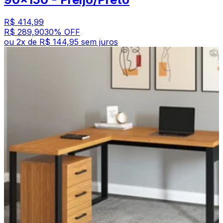
R$ 414,99
R$ 289,90
30
% OFF
ou
2
x de
R$ 144,95
sem juros