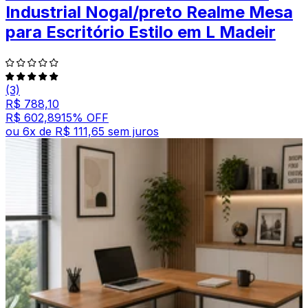
Industrial Nogal/preto Realme Mesa
para Escritório Estilo em L Madeir
(3)
R$ 788,10
R$ 602,89
15
% OFF
ou
6
x de
R$ 111,65
sem juros