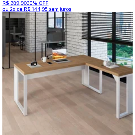
R$ 289,90
30
% OFF
ou
2
x de
R$ 144,95
sem juros