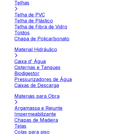
Telhas
Telha de PVC
Telha de Plástico
Telha de Fibra de Vidro
Toldos
Chapa de Policarbonato
Material Hidráulico
Caixa d' Água
Cisternas e Tanques
Biodigestor
Pressurizadores de Água
Caixas de Descarga
Materiais para Obra
Argamassa e Rejunte
Impermeabilizante
Chapas de Madeira
Telas
Colas para piso