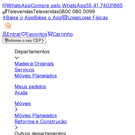
WhatsApp
Compre pelo WhatsApp
55 41 74031865
Televendas
Televendas
0800 080 0099
Baixe o App
Baixe o App
Lojas
Lojas Físicas
Entrar
Favoritos
Carrinho
Informe o seu CEP
Departamentos
Madeira Originals
Serviços
Móveis Planejados
Meus pedidos
Ajuda
Móveis
Móveis Planejados
Reforma e Construção
Outros departamentos