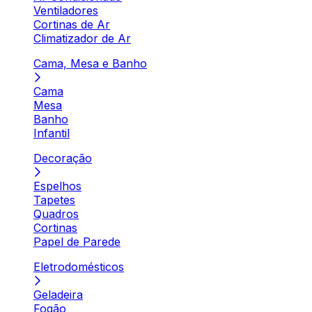
Ventiladores
Cortinas de Ar
Climatizador de Ar
Cama, Mesa e Banho
Cama
Mesa
Banho
Infantil
Decoração
Espelhos
Tapetes
Quadros
Cortinas
Papel de Parede
Eletrodomésticos
Geladeira
Fogão