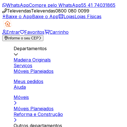
WhatsApp
Compre pelo WhatsApp
55 41 74031865
Televendas
Televendas
0800 080 0099
Baixe o App
Baixe o App
Lojas
Lojas Físicas
Entrar
Favoritos
Carrinho
Informe o seu CEP
Departamentos
Madeira Originals
Serviços
Móveis Planejados
Meus pedidos
Ajuda
Móveis
Móveis Planejados
Reforma e Construção
Outros departamentos