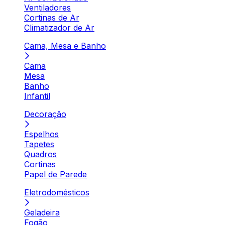
Ventiladores
Cortinas de Ar
Climatizador de Ar
Cama, Mesa e Banho
Cama
Mesa
Banho
Infantil
Decoração
Espelhos
Tapetes
Quadros
Cortinas
Papel de Parede
Eletrodomésticos
Geladeira
Fogão