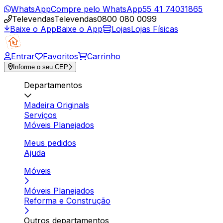
WhatsApp
Compre pelo WhatsApp
55 41 74031865
Televendas
Televendas
0800 080 0099
Baixe o App
Baixe o App
Lojas
Lojas Físicas
Entrar
Favoritos
Carrinho
Informe o seu CEP
Departamentos
Madeira Originals
Serviços
Móveis Planejados
Meus pedidos
Ajuda
Móveis
Móveis Planejados
Reforma e Construção
Outros departamentos