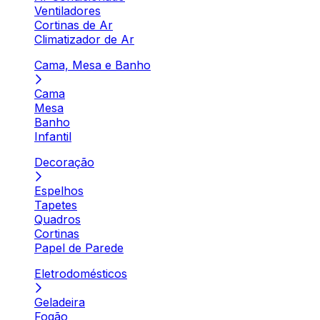
Ventiladores
Cortinas de Ar
Climatizador de Ar
Cama, Mesa e Banho
Cama
Mesa
Banho
Infantil
Decoração
Espelhos
Tapetes
Quadros
Cortinas
Papel de Parede
Eletrodomésticos
Geladeira
Fogão