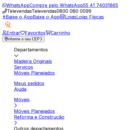
WhatsApp
Compre pelo WhatsApp
55 41 74031865
Televendas
Televendas
0800 080 0099
Baixe o App
Baixe o App
Lojas
Lojas Físicas
Entrar
Favoritos
Carrinho
Informe o seu CEP
Departamentos
Madeira Originals
Serviços
Móveis Planejados
Meus pedidos
Ajuda
Móveis
Móveis Planejados
Reforma e Construção
Outros departamentos