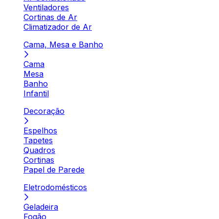
Ventiladores
Cortinas de Ar
Climatizador de Ar
Cama, Mesa e Banho
Cama
Mesa
Banho
Infantil
Decoração
Espelhos
Tapetes
Quadros
Cortinas
Papel de Parede
Eletrodomésticos
Geladeira
Fogão