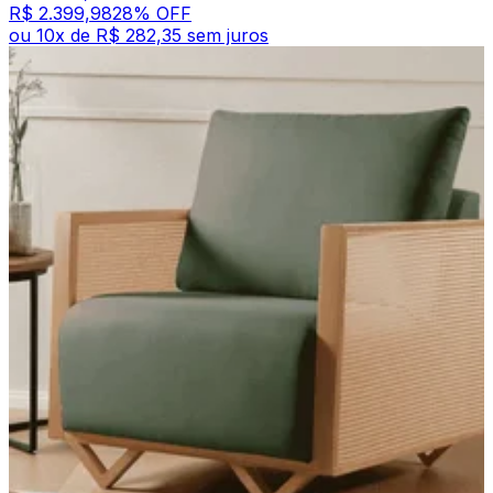
R$ 2.399,98
28
% OFF
ou
10
x de
R$ 282,35
sem juros