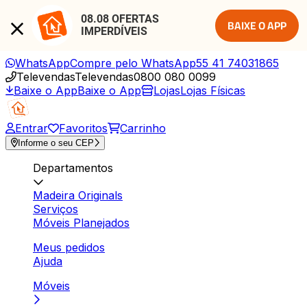
08.08 OFERTAS 
BAIXE O APP
IMPERDÍVEIS
WhatsApp
Compre pelo WhatsApp
55 41 74031865
Televendas
Televendas
0800 080 0099
Baixe o App
Baixe o App
Lojas
Lojas Físicas
Entrar
Favoritos
Carrinho
Informe o seu CEP
Departamentos
Madeira Originals
Serviços
Móveis Planejados
Meus pedidos
Ajuda
Móveis