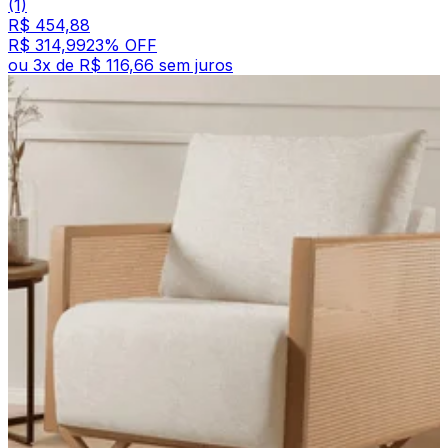
(1)
R$ 454,88
R$ 314,99
23
% OFF
ou
3
x de
R$ 116,66
sem juros