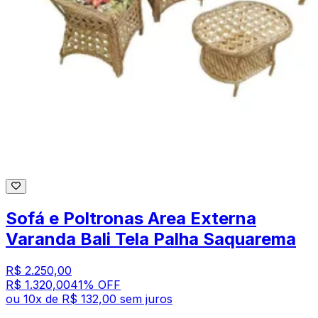
Sofá e Poltronas Area Externa
Varanda Bali Tela Palha Saquarema
R$ 2.250,00
R$ 1.320,00
41
% OFF
ou
10
x de
R$ 132,00
sem juros