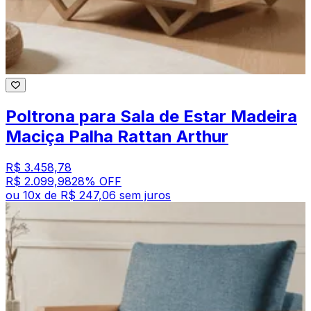
Poltrona para Sala de Estar Madeira
Maciça Palha Rattan Arthur
R$ 3.458,78
R$ 2.099,98
28
% OFF
ou
10
x de
R$ 247,06
sem juros