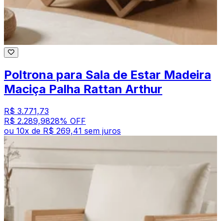
Poltrona para Sala de Estar Madeira
Maciça Palha Rattan Arthur
R$ 3.771,73
R$ 2.289,98
28
% OFF
ou
10
x de
R$ 269,41
sem juros