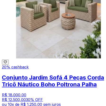
20% cashback
Conjunto Jardim Sofá 4 Peças Corda
Tricô Náutico Boho Poltrona Palha
R$ 18.000,00
R$ 12.500,00
30
% OFF
ou
10
x de
R$ 1.250,00
sem juros