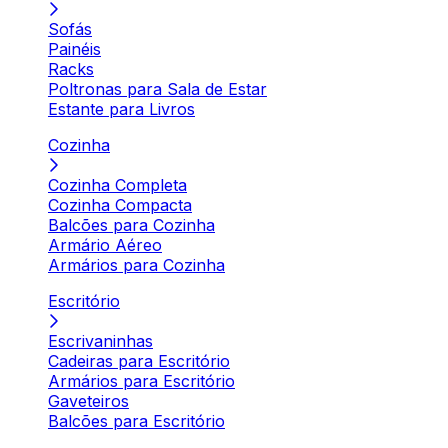
Sofás
Painéis
Racks
Poltronas para Sala de Estar
Estante para Livros
Cozinha
Cozinha Completa
Cozinha Compacta
Balcões para Cozinha
Armário Aéreo
Armários para Cozinha
Escritório
Escrivaninhas
Cadeiras para Escritório
Armários para Escritório
Gaveteiros
Balcões para Escritório