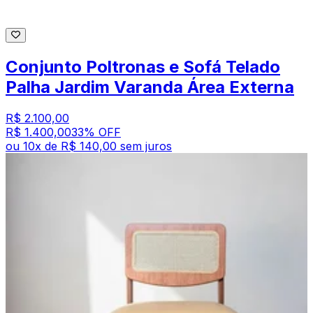
Conjunto Poltronas e Sofá Telado
Palha Jardim Varanda Área Externa
R$ 2.100,00
R$ 1.400,00
33
% OFF
ou
10
x de
R$ 140,00
sem juros