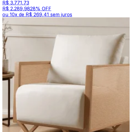
R$ 3.771,73
R$ 2.289,98
28
% OFF
ou
10
x de
R$ 269,41
sem juros