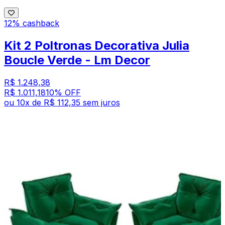
12% cashback
Kit 2 Poltronas Decorativa Julia
Boucle Verde - Lm Decor
R$ 1.248,38
R$ 1.011,18
10
% OFF
ou
10
x de
R$ 112,35
sem juros