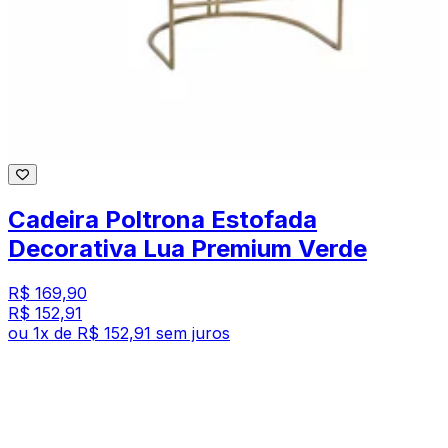
Cadeira Poltrona Estofada
Decorativa Lua Premium Verde
R$ 169,90
R$ 152,91
ou
1
x de
R$ 152,91
sem juros