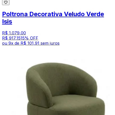
Poltrona Decorativa Veludo Verde
Isis
R$ 1.079,00
R$ 917,15
15
% OFF
ou
9
x de
R$ 101,91
sem juros