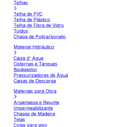
Telhas
Telha de PVC
Telha de Plástico
Telha de Fibra de Vidro
Toldos
Chapa de Policarbonato
Material Hidráulico
Caixa d' Água
Cisternas e Tanques
Biodigestor
Pressurizadores de Água
Caixas de Descarga
Materiais para Obra
Argamassa e Rejunte
Impermeabilizante
Chapas de Madeira
Telas
Colas para piso