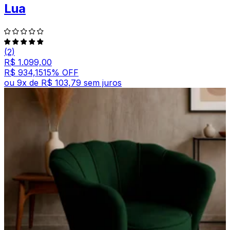
Lua
(2)
R$ 1.099,00
R$ 934,15
15
% OFF
ou
9
x de
R$ 103,79
sem juros