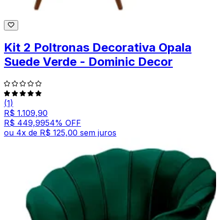
Kit 2 Poltronas Decorativa Opala
Suede Verde - Dominic Decor
(1)
R$ 1.109,90
R$ 449,99
54
% OFF
ou
4
x de
R$ 125,00
sem juros