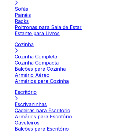
Sofás
Painéis
Racks
Poltronas para Sala de Estar
Estante para Livros
Cozinha
Cozinha Completa
Cozinha Compacta
Balcões para Cozinha
Armário Aéreo
Armários para Cozinha
Escritório
Escrivaninhas
Cadeiras para Escritório
Armários para Escritório
Gaveteiros
Balcões para Escritório