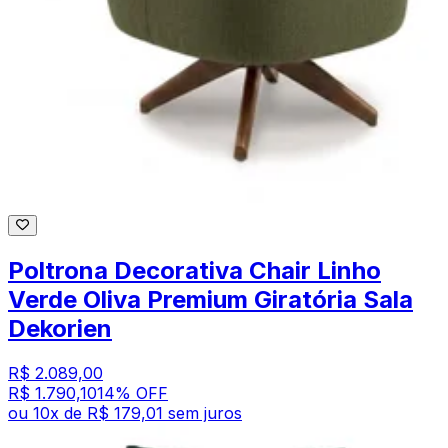
Poltrona Decorativa Chair Linho
Verde Oliva Premium Giratória Sala
Dekorien
R$ 2.089,00
R$ 1.790,10
14
% OFF
ou
10
x de
R$ 179,01
sem juros