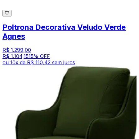
Poltrona Decorativa Veludo Verde
Agnes
R$ 1.299,00
R$ 1.104,15
15
% OFF
ou
10
x de
R$ 110,42
sem juros