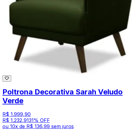
Poltrona Decorativa Sarah Veludo
Verde
R$ 1.999,90
R$ 1.232,91
31
% OFF
ou
10
x de
R$ 136,99
sem juros