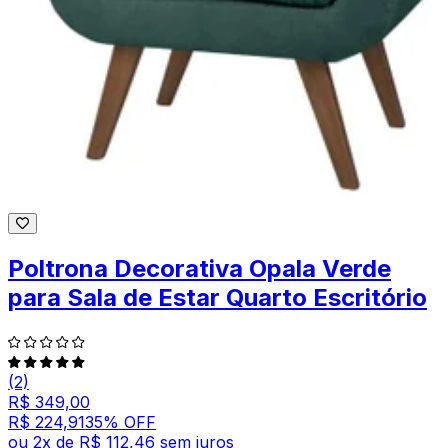
Poltrona Decorativa Opala Verde
para Sala de Estar Quarto Escritório
(2)
R$ 349,00
R$ 224,91
35
% OFF
ou
2
x de
R$ 112,46
sem juros