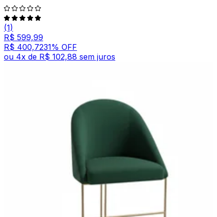
(1)
R$ 599,99
R$ 400,72
31
% OFF
ou
4
x de
R$ 102,88
sem juros