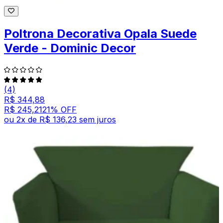
Poltrona Decorativa Opala Suede
Verde - Dominic Decor
(4)
R$ 344,88
R$ 245,21
21
% OFF
ou
2
x de
R$ 136,23
sem juros