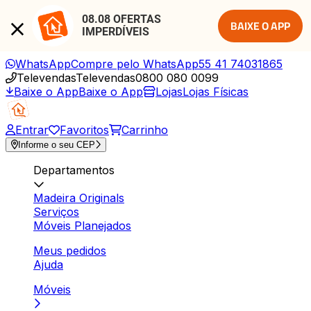
08.08 OFERTAS 
BAIXE O APP
IMPERDÍVEIS
WhatsApp
Compre pelo WhatsApp
55 41 74031865
Televendas
Televendas
0800 080 0099
Baixe o App
Baixe o App
Lojas
Lojas Físicas
Entrar
Favoritos
Carrinho
Informe o seu CEP
Departamentos
Madeira Originals
Serviços
Móveis Planejados
Meus pedidos
Ajuda
Móveis