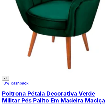
10% cashback
Poltrona Pétala Decorativa Verde
Militar Pés Palito Em Madeira Maciça