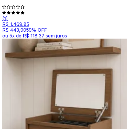
(1)
R$ 1.469,85
R$ 443,90
59
% OFF
ou
5
x de
R$ 118,37
sem juros