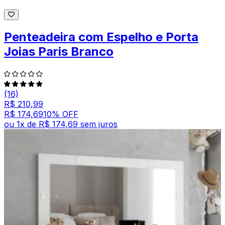
Penteadeira com Espelho e Porta
Joias Paris Branco
(16)
R$ 210,99
R$ 174,69
10
% OFF
ou
1
x de
R$ 174,69
sem juros