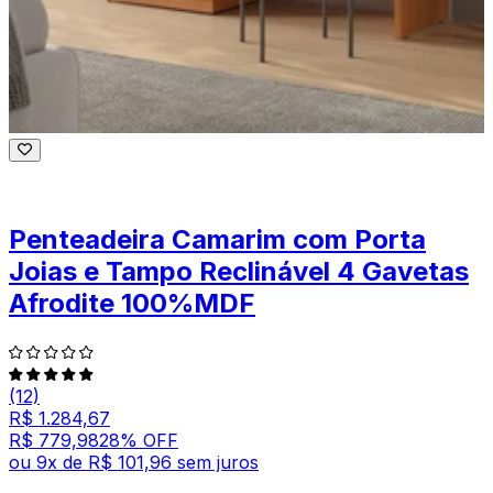
Penteadeira Camarim com Porta
Joias e Tampo Reclinável 4 Gavetas
Afrodite 100%MDF
(12)
R$ 1.284,67
R$ 779,98
28
% OFF
ou
9
x de
R$ 101,96
sem juros