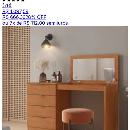
(76)
R$ 1.097,59
R$ 666,39
28
% OFF
ou
7
x de
R$ 112,00
sem juros