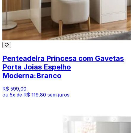
Penteadeira Princesa com Gavetas
Porta Joias Espelho
Moderna:Branco
R$ 599,00
ou
5
x de
R$ 119,80
sem juros