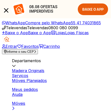
08.08 OFERTAS 
BAIXE O APP
IMPERDÍVEIS
WhatsApp
Compre pelo WhatsApp
55 41 74031865
Televendas
Televendas
0800 080 0099
Baixe o App
Baixe o App
Lojas
Lojas Físicas
Entrar
Favoritos
Carrinho
Informe o seu CEP
Departamentos
Madeira Originals
Serviços
Móveis Planejados
Meus pedidos
Ajuda
Móveis