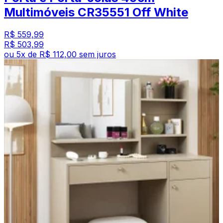
Multimóveis CR35551 Off White
R$ 559,99
R$ 503,99
ou
5
x de
R$ 112,00
sem juros