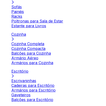
Sofás
Painéis
Racks
Poltronas para Sala de Estar
Estante para Livros
Cozinha
Cozinha Completa
Cozinha Compacta
Balcões para Cozinha
Armário Aéreo
Armários para Cozinha
Escritório
Escrivaninhas
Cadeiras para Escritório
Armários para Escritório
Gaveteiros
Balcões para Escritório