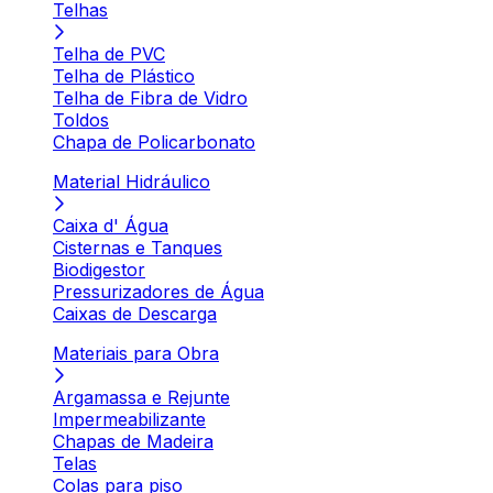
Telhas
Telha de PVC
Telha de Plástico
Telha de Fibra de Vidro
Toldos
Chapa de Policarbonato
Material Hidráulico
Caixa d' Água
Cisternas e Tanques
Biodigestor
Pressurizadores de Água
Caixas de Descarga
Materiais para Obra
Argamassa e Rejunte
Impermeabilizante
Chapas de Madeira
Telas
Colas para piso