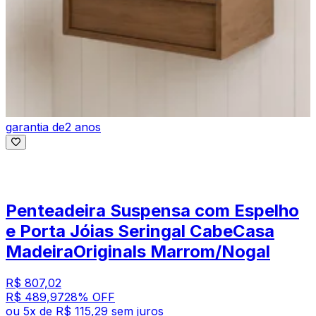
garantia de
2 anos
Penteadeira Suspensa com Espelho
e Porta Jóias Seringal CabeCasa
MadeiraOriginals Marrom/Nogal
R$ 807,02
R$ 489,97
28
% OFF
ou
5
x de
R$ 115,29
sem juros