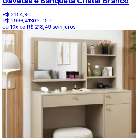
Gavetas e Banqueta Cristal Branco
R$ 3.164,90
R$ 1.966,41
30
% OFF
ou
10
x de
R$ 218,49
sem juros