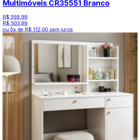
Multimóveis CR35551 Branco
R$ 559,99
R$ 503,99
ou
5
x de
R$ 112,00
sem juros