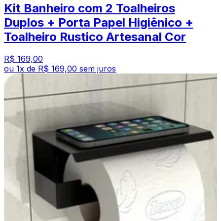
Kit Banheiro com 2 Toalheiros
Duplos + Porta Papel Higiênico +
Toalheiro Rustico Artesanal Cor
R$ 169,00
ou
1
x de
R$ 169,00
sem juros