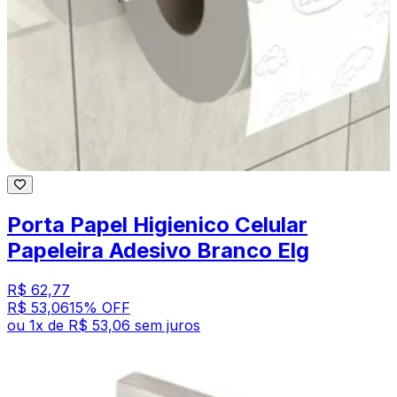
Porta Papel Higienico Celular
Papeleira Adesivo Branco Elg
R$ 62,77
R$ 53,06
15
% OFF
ou
1
x de
R$ 53,06
sem juros