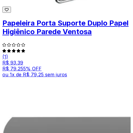
Papeleira Porta Suporte Duplo Papel
Higiênico Parede Ventosa
(1)
R$ 93,39
R$ 79,25
5
% OFF
ou
1
x de
R$ 79,25
sem juros