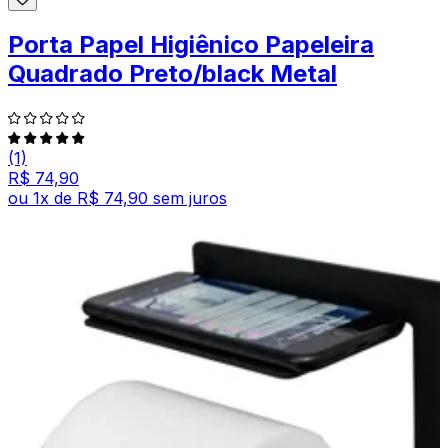
Porta Papel Higiênico Papeleira
Quadrado Preto/black Metal
(1)
R$ 74,90
ou
1
x de
R$ 74,90
sem juros