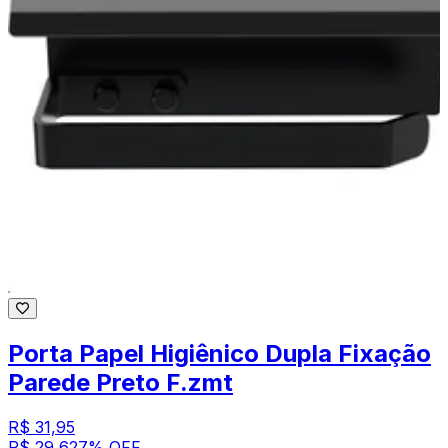
Porta Papel Higiênico Dupla Fixação
Parede Preto F.zmt
R$ 31,95
R$ 29,62
7
% OFF