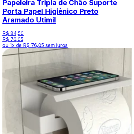
Papeleira Tripla de Chão Suporte
Porta Papel Higiênico Preto
Aramado Utimil
R$ 84,50
R$ 76,05
ou
1
x de
R$ 76,05
sem juros