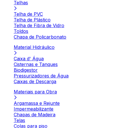
Telhas
Telha de PVC
Telha de Plástico
Telha de Fibra de Vidro
Toldos
Chapa de Policarbonato
Material Hidráulico
Caixa d' Água
Cisternas e Tanques
Biodigestor
Pressurizadores de Água
Caixas de Descarga
Materiais para Obra
Argamassa e Rejunte
Impermeabilizante
Chapas de Madeira
Telas
Colas para piso