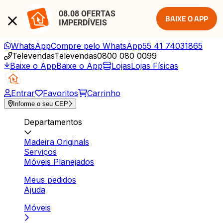
08.08 OFERTAS 
BAIXE O APP
IMPERDÍVEIS
WhatsApp
Compre pelo WhatsApp
55 41 74031865
Televendas
Televendas
0800 080 0099
Baixe o App
Baixe o App
Lojas
Lojas Físicas
Entrar
Favoritos
Carrinho
Informe o seu CEP
Departamentos
Madeira Originals
Serviços
Móveis Planejados
Meus pedidos
Ajuda
Móveis