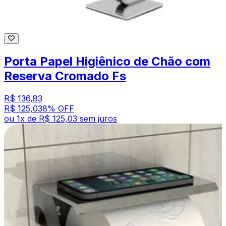
Porta Papel Higiênico de Chão com
Reserva Cromado Fs
R$ 136,83
R$ 125,03
8
% OFF
ou
1
x de
R$ 125,03
sem juros