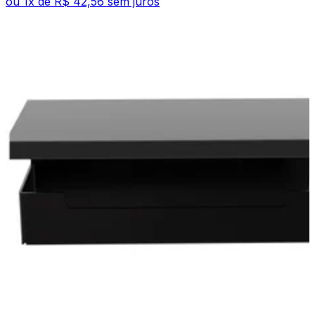
ou
1
x de
R$ 42,56
sem juros