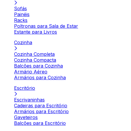
Sofás
Painéis
Racks
Poltronas para Sala de Estar
Estante para Livros
Cozinha
Cozinha Completa
Cozinha Compacta
Balcões para Cozinha
Armário Aéreo
Armários para Cozinha
Escritório
Escrivaninhas
Cadeiras para Escritório
Armários para Escritório
Gaveteiros
Balcões para Escritório