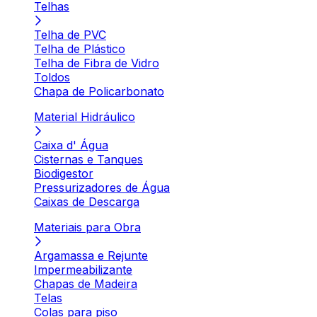
Telhas
Telha de PVC
Telha de Plástico
Telha de Fibra de Vidro
Toldos
Chapa de Policarbonato
Material Hidráulico
Caixa d' Água
Cisternas e Tanques
Biodigestor
Pressurizadores de Água
Caixas de Descarga
Materiais para Obra
Argamassa e Rejunte
Impermeabilizante
Chapas de Madeira
Telas
Colas para piso