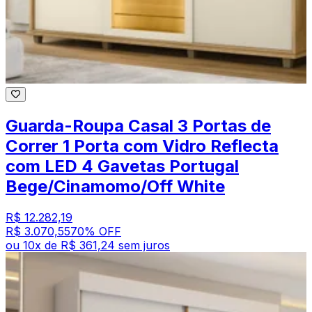
Guarda-Roupa Casal 3 Portas de
Correr 1 Porta com Vidro Reflecta
com LED 4 Gavetas Portugal
Bege/Cinamomo/Off White
R$ 12.282,19
R$ 3.070,55
70
% OFF
ou
10
x de
R$ 361,24
sem juros