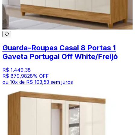
Guarda-Roupas Casal 8 Portas 1
Gaveta Portugal Off White/Freijó
R$ 1.449,38
R$ 879,98
28
% OFF
ou
10
x de
R$ 103,53
sem juros