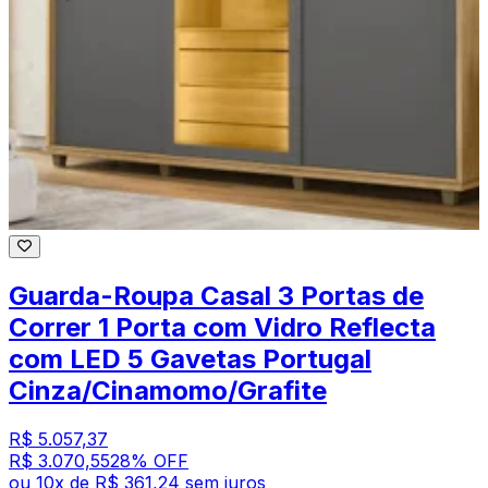
Guarda-Roupa Casal 3 Portas de
Correr 1 Porta com Vidro Reflecta
com LED 5 Gavetas Portugal
Cinza/Cinamomo/Grafite
R$ 5.057,37
R$ 3.070,55
28
% OFF
ou
10
x de
R$ 361,24
sem juros