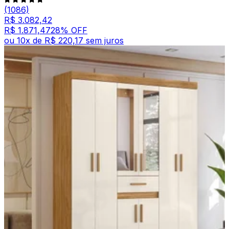
(1086)
R$ 3.082,42
R$ 1.871,47
28
% OFF
ou
10
x de
R$ 220,17
sem juros