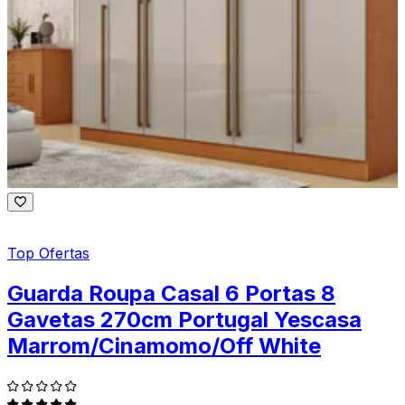
Top Ofertas
Guarda Roupa Casal 6 Portas 8
Gavetas 270cm Portugal Yescasa
Marrom/Cinamomo/Off White