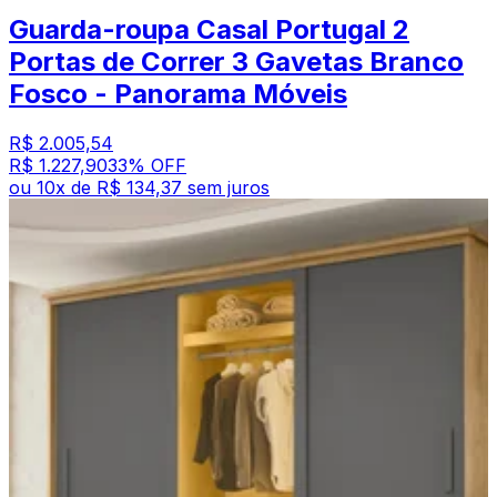
Guarda-roupa Casal Portugal 2
Portas de Correr 3 Gavetas Branco
Fosco - Panorama Móveis
R$ 2.005,54
R$ 1.227,90
33
% OFF
ou
10
x de
R$ 134,37
sem juros