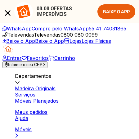
08.08 OFERTAS 
BAIXE O APP
IMPERDÍVEIS
WhatsApp
Compre pelo WhatsApp
55 41 74031865
Televendas
Televendas
0800 080 0099
Baixe o App
Baixe o App
Lojas
Lojas Físicas
Entrar
Favoritos
Carrinho
Informe o seu CEP
Departamentos
Madeira Originals
Serviços
Móveis Planejados
Meus pedidos
Ajuda
Móveis