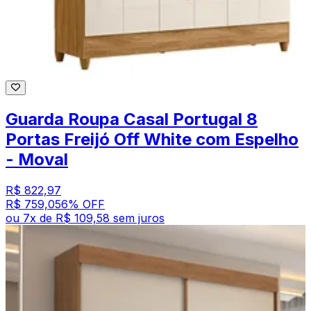
Guarda Roupa Casal Portugal 8
Portas Freijó Off White com Espelho
- Moval
R$ 822,97
R$ 759,05
6
% OFF
ou
7
x de
R$ 109,58
sem juros