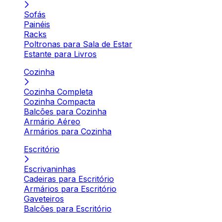
Sofás
Painéis
Racks
Poltronas para Sala de Estar
Estante para Livros
Cozinha
Cozinha Completa
Cozinha Compacta
Balcões para Cozinha
Armário Aéreo
Armários para Cozinha
Escritório
Escrivaninhas
Cadeiras para Escritório
Armários para Escritório
Gaveteiros
Balcões para Escritório