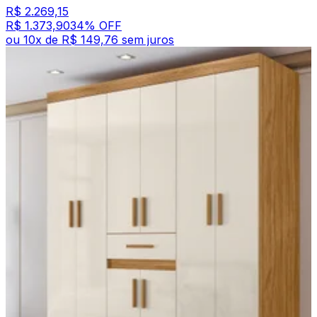
R$ 2.269,15
R$ 1.373,90
34
% OFF
ou
10
x de
R$ 149,76
sem juros