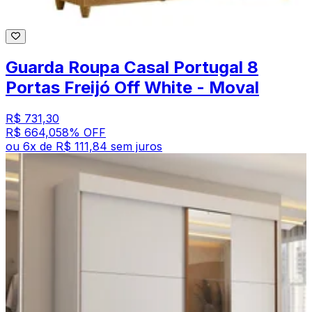
Guarda Roupa Casal Portugal 8
Portas Freijó Off White - Moval
R$ 731,30
R$ 664,05
8
% OFF
ou
6
x de
R$ 111,84
sem juros