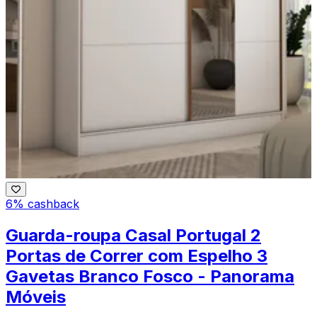
6% cashback
Guarda-roupa Casal Portugal 2
Portas de Correr com Espelho 3
Gavetas Branco Fosco - Panorama
Móveis