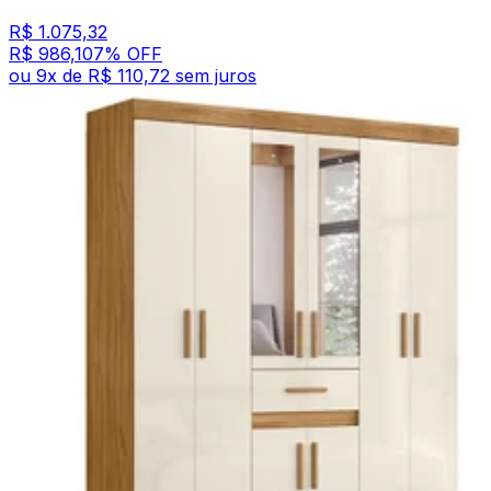
R$ 1.075,32
R$ 986,10
7
% OFF
ou
9
x de
R$ 110,72
sem juros