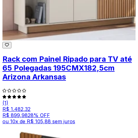
Rack com Painel Ripado para TV até
65 Polegadas 195CMX182,5cm
Arizona Arkansas
(1)
R$ 1.482,32
R$ 899,98
28
% OFF
ou
10
x de
R$ 105,88
sem juros