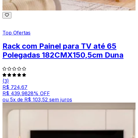
Top Ofertas
Rack com Painel para TV até 65
Polegadas 182CMX150,5cm Duna
(3)
R$ 724,67
R$ 439,98
28
% OFF
ou
5
x de
R$ 103,52
sem juros