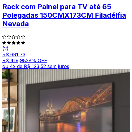
Rack com Painel para TV até 65
Polegadas 150CMX173CM Filadélfia
Nevada
(2)
R$ 691,73
R$ 419,98
28
% OFF
ou
4
x de
R$ 123,52
sem juros