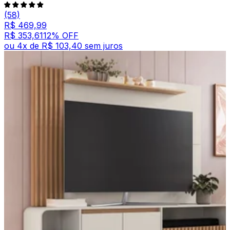
(58)
R$ 469,99
R$ 353,61
12
% OFF
ou
4
x de
R$ 103,40
sem juros