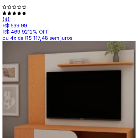
(4)
R$ 539,99
R$ 469,92
12
% OFF
ou
4
x de
R$ 117,48
sem juros