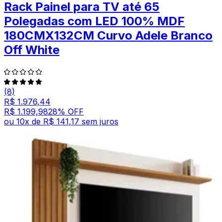
Rack Painel para TV até 65
Polegadas com LED 100% MDF
180CMX132CM Curvo Adele Branco
Off White
(8)
R$ 1.976,44
R$ 1.199,98
28
% OFF
ou
10
x de
R$ 141,17
sem juros