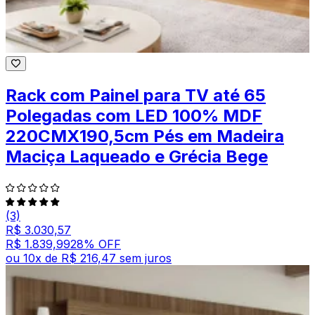
Rack com Painel para TV até 65
Polegadas com LED 100% MDF
220CMX190,5cm Pés em Madeira
Maciça Laqueado e Grécia Bege
(3)
R$ 3.030,57
R$ 1.839,99
28
% OFF
ou
10
x de
R$ 216,47
sem juros