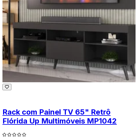
Rack com Painel TV 65" Retrô
Flórida Up Multimóveis MP1042