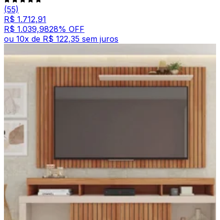
(55)
R$ 1.712,91
R$ 1.039,98
28
% OFF
ou
10
x de
R$ 122,35
sem juros