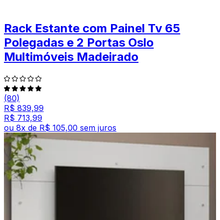
Rack Estante com Painel Tv 65
Polegadas e 2 Portas Oslo
Multimóveis Madeirado
(80)
R$ 839,99
R$ 713,99
ou
8
x de
R$ 105,00
sem juros