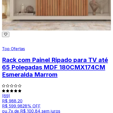
Top Ofertas
Rack com Painel Ripado para TV até
65 Polegadas MDF 180CMX174CM
Esmeralda Marrom
(69)
R$ 988,20
R$ 599,98
28
% OFF
ou
7
x de
R$ 100,84
sem juros