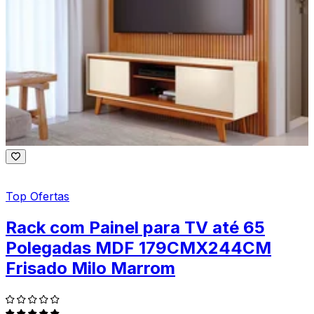
Top Ofertas
Rack com Painel para TV até 65
Polegadas MDF 179CMX244CM
Frisado Milo Marrom