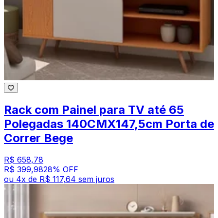
Rack com Painel para TV até 65
Polegadas 140CMX147,5cm Porta de
Correr Bege
R$ 658,78
R$ 399,98
28
% OFF
ou
4
x de
R$ 117,64
sem juros