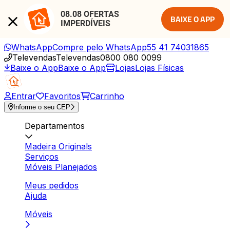
08.08 OFERTAS 
BAIXE O APP
IMPERDÍVEIS
WhatsApp
Compre pelo WhatsApp
55 41 74031865
Televendas
Televendas
0800 080 0099
Baixe o App
Baixe o App
Lojas
Lojas Físicas
Entrar
Favoritos
Carrinho
Informe o seu CEP
Departamentos
Madeira Originals
Serviços
Móveis Planejados
Meus pedidos
Ajuda
Móveis