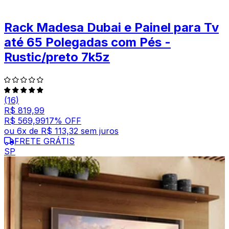
Rack Madesa Dubai e Painel para Tv
até 65 Polegadas com Pés -
Rustic/preto 7k5z
(16)
R$ 819,99
R$ 569,99
17
% OFF
ou
6
x de
R$ 113,32
sem juros
FRETE GRÁTIS
SP