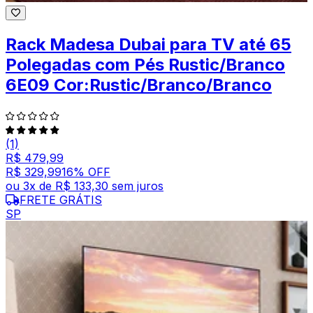
Rack Madesa Dubai para TV até 65
Polegadas com Pés Rustic/Branco
6E09 Cor:Rustic/Branco/Branco
(1)
R$ 479,99
R$ 329,99
16
% OFF
ou
3
x de
R$ 133,30
sem juros
FRETE GRÁTIS
SP