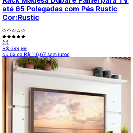
Rack Madesa Dubai e Painel para TV
até 65 Polegadas com Pés Rustic
Cor:Rustic
(2)
R$ 699,99
ou
6
x de
R$ 116,67
sem juros