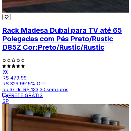
Rack Madesa Dubai para TV até 65
Polegadas com Pés Preto/Rustic
D85Z Cor:Preto/Rustic/Rustic
(9)
R$ 479,99
R$ 329,99
16
% OFF
ou
3
x de
R$ 133,30
sem juros
FRETE GRÁTIS
SP