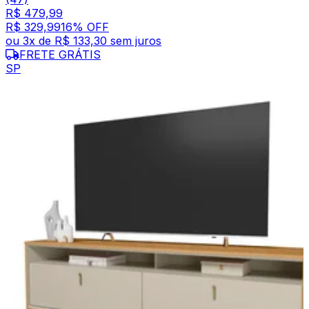
R$ 479,99
R$ 329,99
16
% OFF
ou
3
x de
R$ 133,30
sem juros
FRETE GRÁTIS
SP