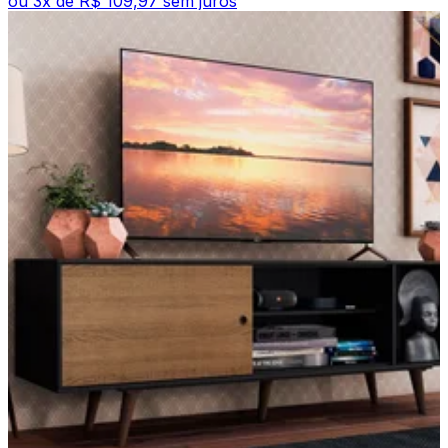
ou
3
x de
R$ 109,97
sem juros