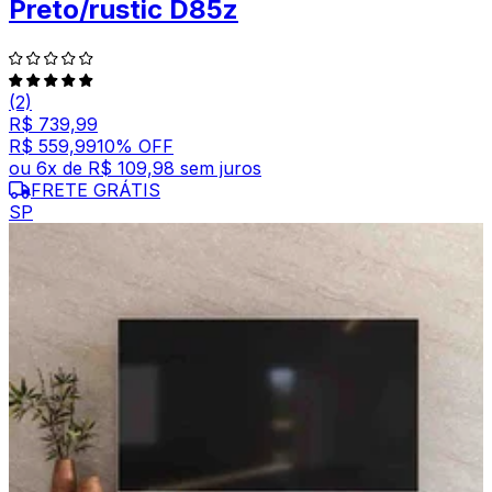
Preto/rustic D85z
(2)
R$ 739,99
R$ 559,99
10
% OFF
ou
6
x de
R$ 109,98
sem juros
FRETE GRÁTIS
SP