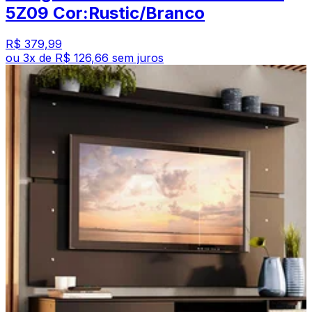
5Z09 Cor:Rustic/Branco
R$ 379,99
ou
3
x de
R$ 126,66
sem juros