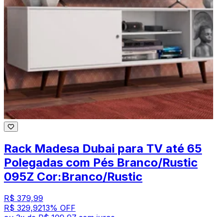
Rack Madesa Dubai para TV até 65
Polegadas com Pés Branco/Rustic
095Z Cor:Branco/Rustic
R$ 379,99
R$ 329,92
13
% OFF