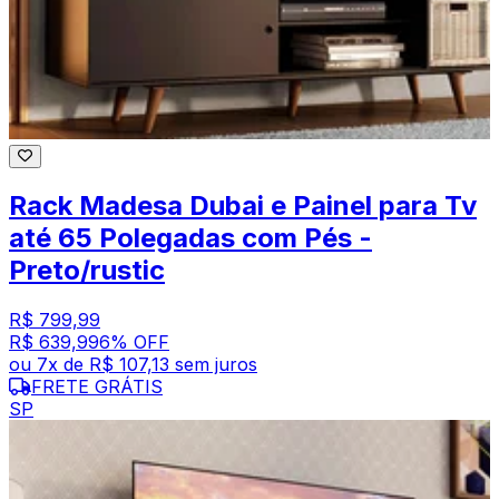
Rack Madesa Dubai e Painel para Tv
até 65 Polegadas com Pés -
Preto/rustic
R$ 799,99
R$ 639,99
6
% OFF
ou
7
x de
R$ 107,13
sem juros
FRETE GRÁTIS
SP