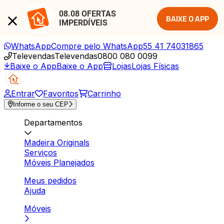
08.08 OFERTAS 
BAIXE O APP
IMPERDÍVEIS
WhatsApp
Compre pelo WhatsApp
55 41 74031865
Televendas
Televendas
0800 080 0099
Baixe o App
Baixe o App
Lojas
Lojas Físicas
Entrar
Favoritos
Carrinho
Informe o seu CEP
Departamentos
Madeira Originals
Serviços
Móveis Planejados
Meus pedidos
Ajuda
Móveis