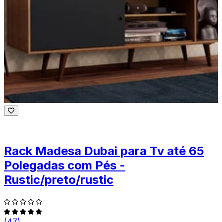
Rack Madesa Dubai para Tv até 65
Polegadas com Pés -
Rustic/preto/rustic
(47)