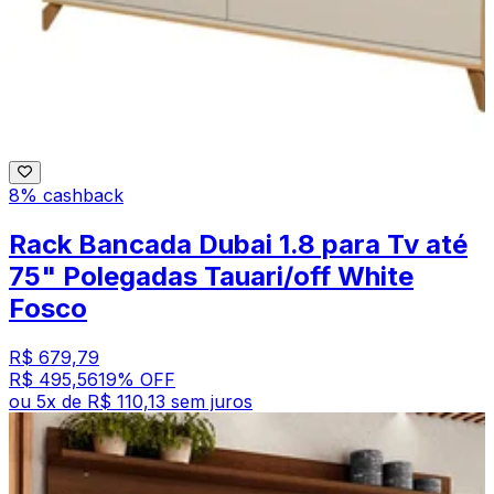
8% cashback
Rack Bancada Dubai 1.8 para Tv até
75" Polegadas Tauari/off White
Fosco
R$ 679,79
R$ 495,56
19
% OFF
ou
5
x de
R$ 110,13
sem juros