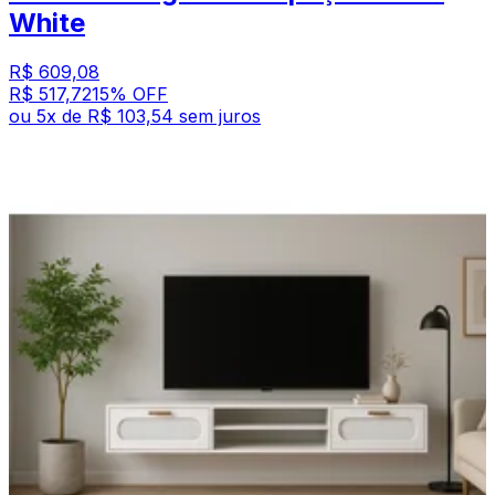
White
R$ 609,08
R$ 517,72
15
% OFF
ou
5
x de
R$ 103,54
sem juros