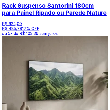
Rack Suspenso Santorini 180cm
para Painel Ripado ou Parede Nature
R$ 624,00
R$ 485,79
17
% OFF
ou
5
x de
R$ 103,36
sem juros