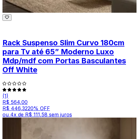
Rack Suspenso Slim Curvo 180cm
para Tv até 65” Moderno Luxo
Mdp/mdf com Portas Basculantes
Off White
(1)
R$ 564,00
R$ 446,32
20
% OFF
ou
4
x de
R$ 111,58
sem juros