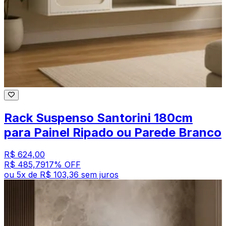
Rack Suspenso Santorini 180cm
para Painel Ripado ou Parede Branco
R$ 624,00
R$ 485,79
17
% OFF
ou
5
x de
R$ 103,36
sem juros