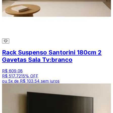
Rack Suspenso Santorini 180cm 2
Gavetas Sala Tv:branco
R$ 609,08
R$ 517,72
15
% OFF
ou
5
x de
R$ 103,54
sem juros