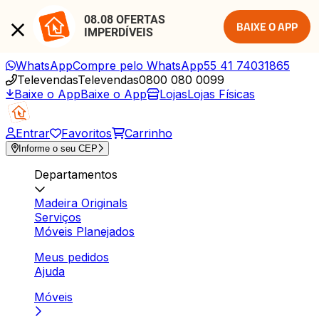
08.08 OFERTAS 
BAIXE O APP
IMPERDÍVEIS
WhatsApp
Compre pelo WhatsApp
55 41 74031865
Televendas
Televendas
0800 080 0099
Baixe o App
Baixe o App
Lojas
Lojas Físicas
Entrar
Favoritos
Carrinho
Informe o seu CEP
Departamentos
Madeira Originals
Serviços
Móveis Planejados
Meus pedidos
Ajuda
Móveis