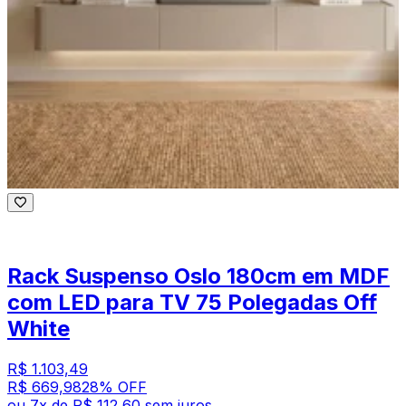
Rack Suspenso Oslo 180cm em MDF
com LED para TV 75 Polegadas Off
White
R$ 1.103,49
R$ 669,98
28
% OFF
ou
7
x de
R$ 112,60
sem juros