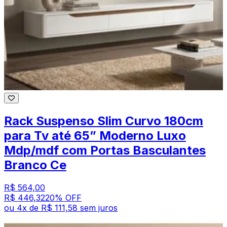
Rack Suspenso Slim Curvo 180cm
para Tv até 65” Moderno Luxo
Mdp/mdf com Portas Basculantes
Branco Ce
R$ 564,00
R$ 446,32
20
% OFF
ou
4
x de
R$ 111,58
sem juros