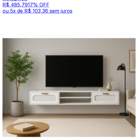
R$ 485,79
17
% OFF
ou
5
x de
R$ 103,36
sem juros