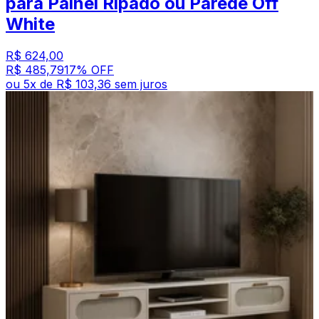
para Painel Ripado ou Parede Off
White
R$ 624,00
R$ 485,79
17
% OFF
ou
5
x de
R$ 103,36
sem juros