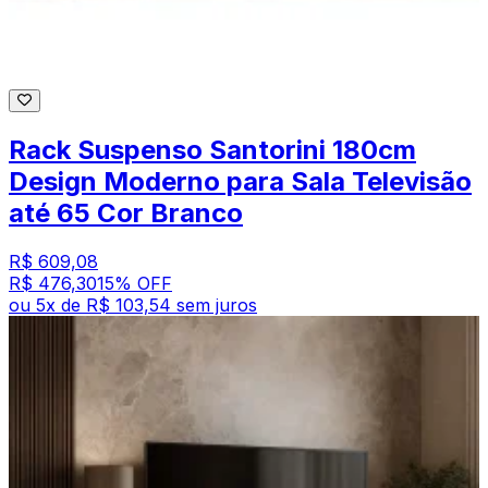
Rack Suspenso Santorini 180cm
Design Moderno para Sala Televisão
até 65 Cor Branco
R$ 609,08
R$ 476,30
15
% OFF
ou
5
x de
R$ 103,54
sem juros