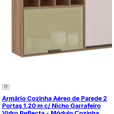
Armário Cozinha Aéreo de Parede 2
Portas 1,20 m c/ Nicho Garrafeiro
Vidro Reflecta - Módulo Cozinha