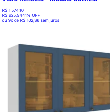
R$ 1.574,10
R$ 925,94
41
% OFF
ou
9
x de
R$ 102,88
sem juros