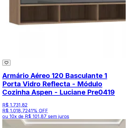
Armário Aéreo 120 Basculante 1
Porta Vidro Reflecta - Módulo
Cozinha Aspen - Luciane Pre0419
R$ 1.731,82
R$ 1.018,72
41
% OFF
ou
10
x de
R$ 101,87
sem juros