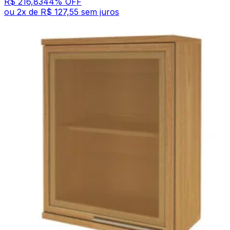
R$ 216,83
44
% OFF
ou
2
x de
R$ 127,55
sem juros