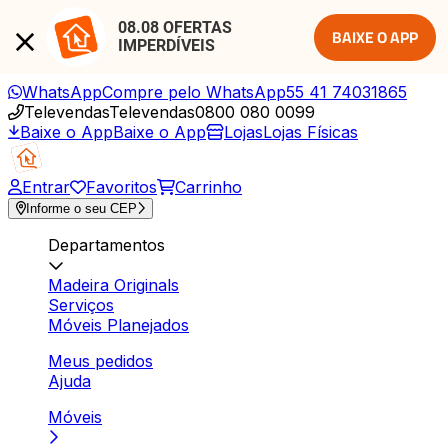
08.08 OFERTAS 
BAIXE O APP
IMPERDÍVEIS
WhatsApp
Compre pelo WhatsApp
55 41 74031865
Televendas
Televendas
0800 080 0099
Baixe o App
Baixe o App
Lojas
Lojas Físicas
Entrar
Favoritos
Carrinho
Informe o seu CEP
Departamentos
Madeira Originals
Serviços
Móveis Planejados
Meus pedidos
Ajuda
Móveis