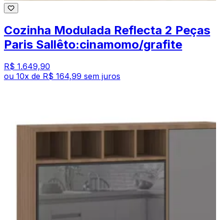
Cozinha Modulada Reflecta 2 Peças
Paris Sallêto:cinamomo/grafite
R$ 1.649,90
ou
10
x de
R$ 164,99
sem juros