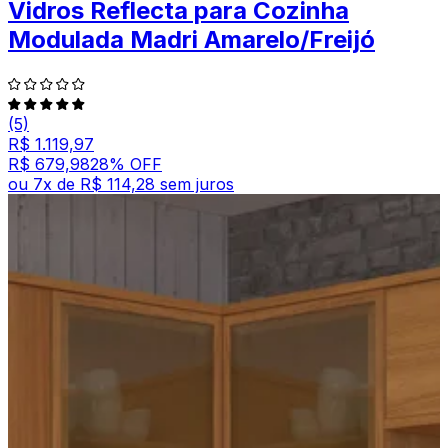
Vidros Reflecta para Cozinha
Modulada Madri Amarelo/Freijó
(5)
R$ 1.119,97
R$ 679,98
28
% OFF
ou
7
x de
R$ 114,28
sem juros