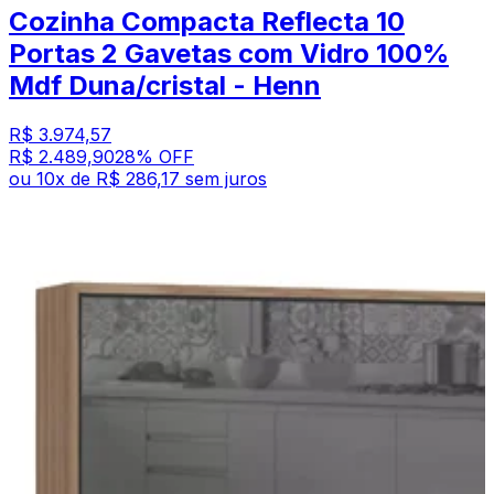
Cozinha Compacta Reflecta 10
Portas 2 Gavetas com Vidro 100%
Mdf Duna/cristal - Henn
R$ 3.974,57
R$ 2.489,90
28
% OFF
ou
10
x de
R$ 286,17
sem juros