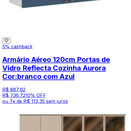
5% cashback
Armário Aéreo 120cm Portas de
Vidro Reflecta Cozinha Aurora
Cor:branco com Azul
R$ 887,62
R$ 736,72
10
% OFF
ou
7
x de
R$ 113,35
sem juros