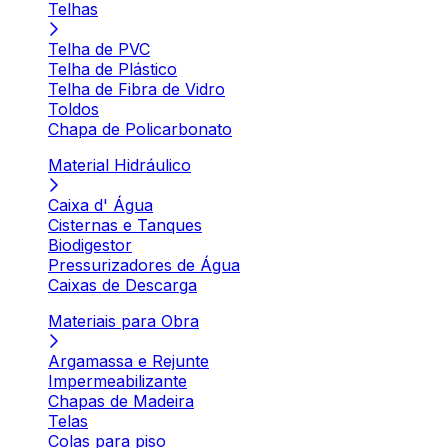
Telhas
Telha de PVC
Telha de Plástico
Telha de Fibra de Vidro
Toldos
Chapa de Policarbonato
Material Hidráulico
Caixa d' Água
Cisternas e Tanques
Biodigestor
Pressurizadores de Água
Caixas de Descarga
Materiais para Obra
Argamassa e Rejunte
Impermeabilizante
Chapas de Madeira
Telas
Colas para piso