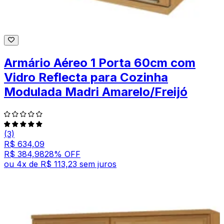
Armário Aéreo 1 Porta 60cm com
Vidro Reflecta para Cozinha
Modulada Madri Amarelo/Freijó
(3)
R$ 634,09
R$ 384,98
28
% OFF
ou
4
x de
R$ 113,23
sem juros