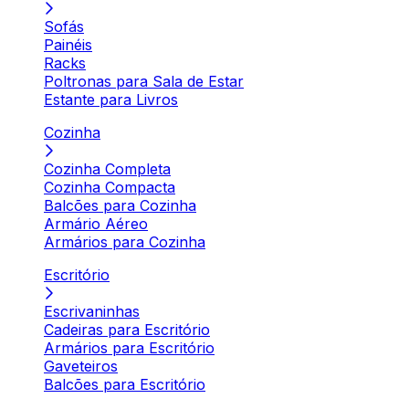
Sofás
Painéis
Racks
Poltronas para Sala de Estar
Estante para Livros
Cozinha
Cozinha Completa
Cozinha Compacta
Balcões para Cozinha
Armário Aéreo
Armários para Cozinha
Escritório
Escrivaninhas
Cadeiras para Escritório
Armários para Escritório
Gaveteiros
Balcões para Escritório