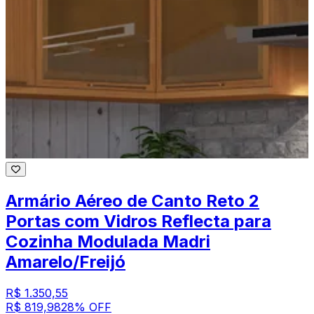
Armário Aéreo de Canto Reto 2
Portas com Vidros Reflecta para
Cozinha Modulada Madri
Amarelo/Freijó
R$ 1.350,55
R$ 819,98
28
% OFF