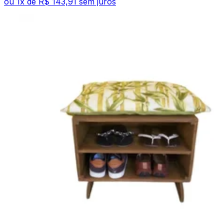
ou
1
x de
R$ 143,91
sem juros