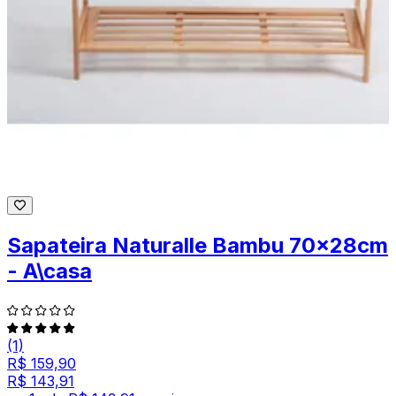
Sapateira Naturalle Bambu 70x28cm
- A\casa
(1)
R$ 159,90
R$ 143,91