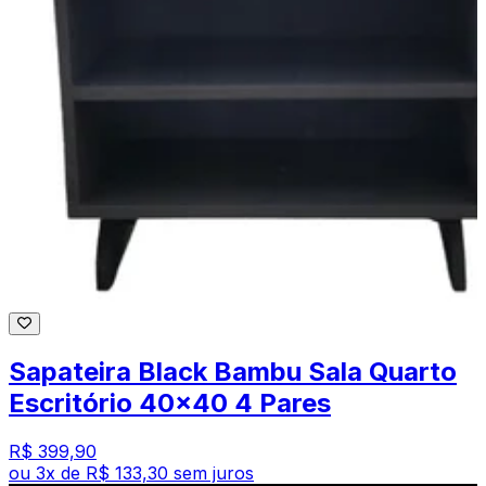
Sapateira Black Bambu Sala Quarto
Escritório 40x40 4 Pares
R$ 399,90
ou
3
x de
R$ 133,30
sem juros