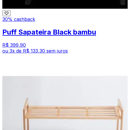
30% cashback
Puff Sapateira Black bambu
R$ 399,90
ou
3
x de
R$ 133,30
sem juros