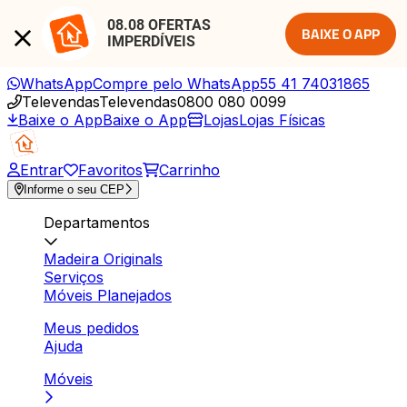
08.08 OFERTAS 
BAIXE O APP
IMPERDÍVEIS
WhatsApp
Compre pelo WhatsApp
55 41 74031865
Televendas
Televendas
0800 080 0099
Baixe o App
Baixe o App
Lojas
Lojas Físicas
Entrar
Favoritos
Carrinho
Informe o seu CEP
Departamentos
Madeira Originals
Serviços
Móveis Planejados
Meus pedidos
Ajuda
Móveis