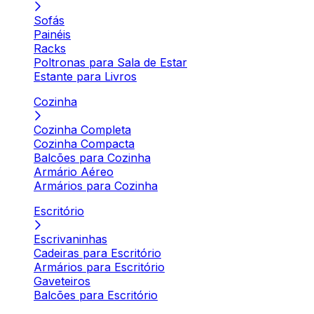
Sofás
Painéis
Racks
Poltronas para Sala de Estar
Estante para Livros
Cozinha
Cozinha Completa
Cozinha Compacta
Balcões para Cozinha
Armário Aéreo
Armários para Cozinha
Escritório
Escrivaninhas
Cadeiras para Escritório
Armários para Escritório
Gaveteiros
Balcões para Escritório