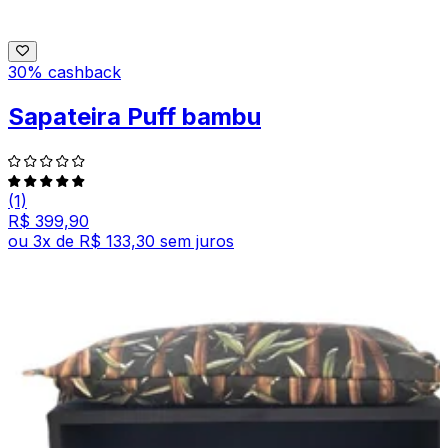
30% cashback
Sapateira Puff bambu
(1)
R$ 399,90
ou
3
x de
R$ 133,30
sem juros