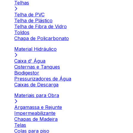
Telhas
Telha de PVC
Telha de Plástico
Telha de Fibra de Vidro
Toldos
Chapa de Policarbonato
Material Hidráulico
Caixa d' Água
Cisternas e Tanques
Biodigestor
Pressurizadores de Água
Caixas de Descarga
Materiais para Obra
Argamassa e Rejunte
Impermeabilizante
Chapas de Madeira
Telas
Colas para piso