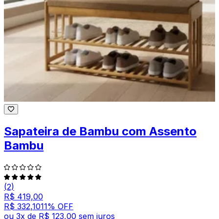
Sapateira de Bambu com Assento
Bambu
(2)
R$ 419,00
R$ 332,10
11
% OFF
ou
3
x de
R$ 123,00
sem juros