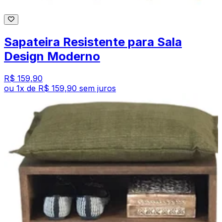
Sapateira Resistente para Sala
Design Moderno
R$ 159,90
ou
1
x de
R$ 159,90
sem juros