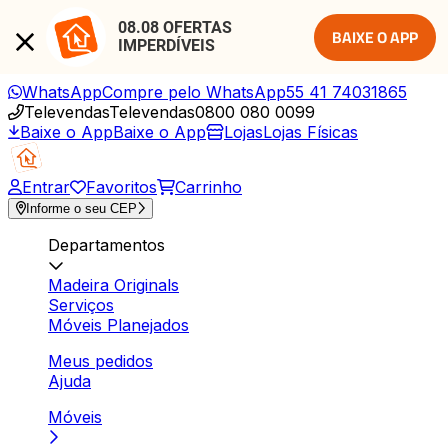
08.08 OFERTAS 
BAIXE O APP
IMPERDÍVEIS
WhatsApp
Compre pelo WhatsApp
55 41 74031865
Televendas
Televendas
0800 080 0099
Baixe o App
Baixe o App
Lojas
Lojas Físicas
Entrar
Favoritos
Carrinho
Informe o seu CEP
Departamentos
Madeira Originals
Serviços
Móveis Planejados
Meus pedidos
Ajuda
Móveis