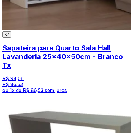
Sapateira para Quarto Sala Hall
Lavanderia 25x40x50cm - Branco
Tx
R$ 94,06
R$ 86,53
ou
1
x de
R$ 86,53
sem juros