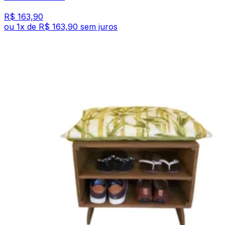
R$ 163,90
ou
1
x de
R$ 163,90
sem juros