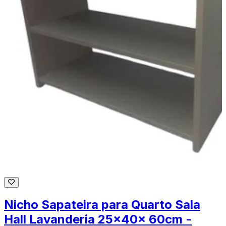
Nicho Sapateira para Quarto Sala
Hall Lavanderia 25x40x 60cm -