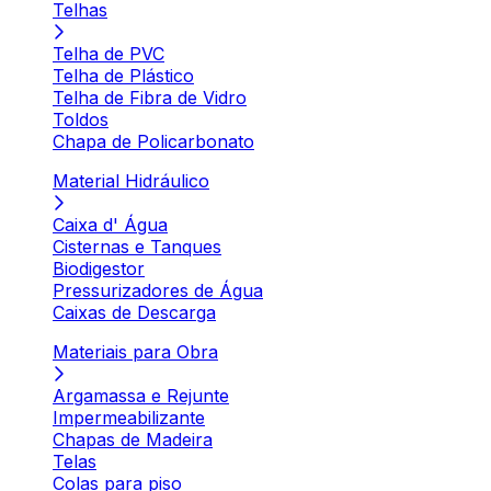
Telhas
Telha de PVC
Telha de Plástico
Telha de Fibra de Vidro
Toldos
Chapa de Policarbonato
Material Hidráulico
Caixa d' Água
Cisternas e Tanques
Biodigestor
Pressurizadores de Água
Caixas de Descarga
Materiais para Obra
Argamassa e Rejunte
Impermeabilizante
Chapas de Madeira
Telas
Colas para piso