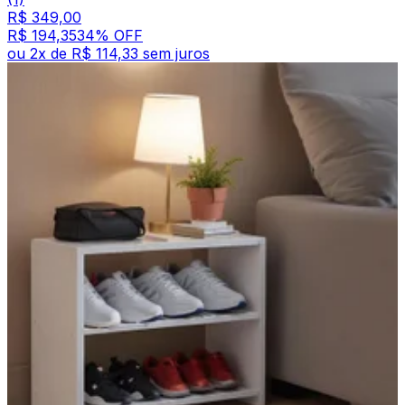
R$ 349,00
R$ 194,35
34
% OFF
ou
2
x de
R$ 114,33
sem juros