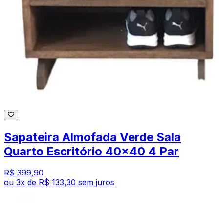
Sapateira Almofada Verde Sala
Quarto Escritório 40x40 4 Par
R$ 399,90
ou
3
x de
R$ 133,30
sem juros