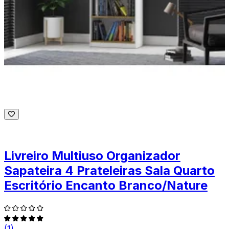
Livreiro Multiuso Organizador
Sapateira 4 Prateleiras Sala Quarto
Escritório Encanto Branco/Nature
(1)