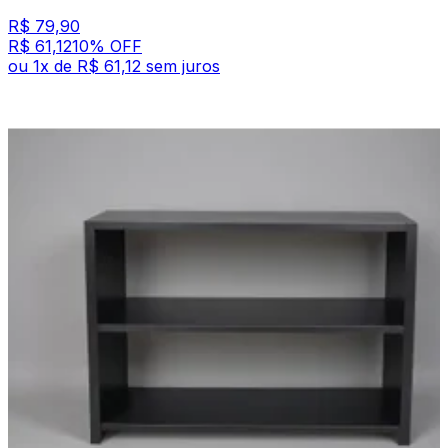
R$ 79,90
R$ 61,12
10
% OFF
ou
1
x de
R$ 61,12
sem juros