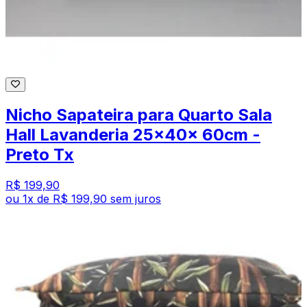
Nicho Sapateira para Quarto Sala
Hall Lavanderia 25x40x 60cm -
Preto Tx
R$ 199,90
ou
1
x de
R$ 199,90
sem juros