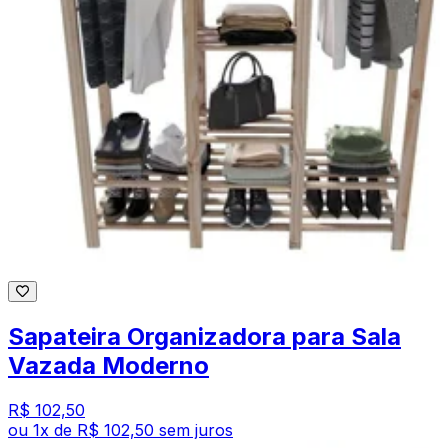
Sapateira Organizadora para Sala
Vazada Moderno
R$ 102,50
ou
1
x de
R$ 102,50
sem juros