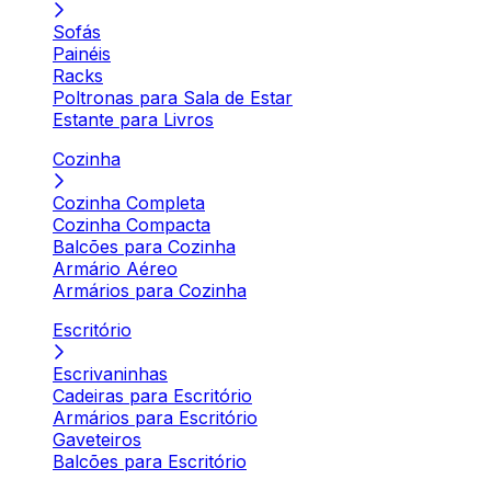
Sofás
Painéis
Racks
Poltronas para Sala de Estar
Estante para Livros
Cozinha
Cozinha Completa
Cozinha Compacta
Balcões para Cozinha
Armário Aéreo
Armários para Cozinha
Escritório
Escrivaninhas
Cadeiras para Escritório
Armários para Escritório
Gaveteiros
Balcões para Escritório