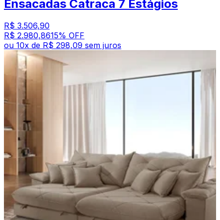
Ensacadas Catraca 7 Estágios
R$ 3.506,90
R$ 2.980,86
15
% OFF
ou
10
x de
R$ 298,09
sem juros