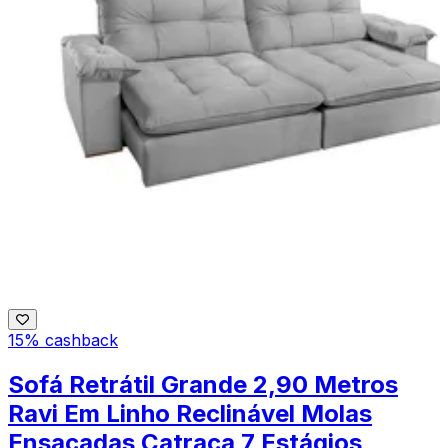
15% cashback
Sofá Retrátil Grande 2,90 Metros
Ravi Em Linho Reclinável Molas
Ensacadas Catraca 7 Estágios