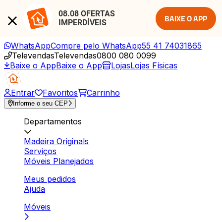
08.08 OFERTAS 
BAIXE O APP
IMPERDÍVEIS
WhatsApp
Compre pelo WhatsApp
55 41 74031865
Televendas
Televendas
0800 080 0099
Baixe o App
Baixe o App
Lojas
Lojas Físicas
Entrar
Favoritos
Carrinho
Informe o seu CEP
Departamentos
Madeira Originals
Serviços
Móveis Planejados
Meus pedidos
Ajuda
Móveis