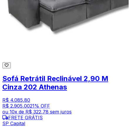
Sofá Retrátil Reclinável 2,90 M
Cinza 202 Athenas
R$ 4.085,80
R$ 2.905,00
21
% OFF
ou
10
x de
R$ 322,78
sem juros
FRETE GRÁTIS
SP Capital