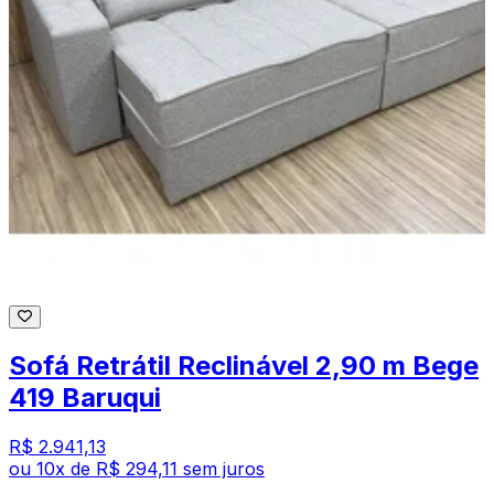
Sofá Retrátil Reclinável 2,90 m Bege
419 Baruqui
R$ 2.941,13
ou
10
x de
R$ 294,11
sem juros