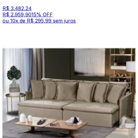
R$ 3.482,24
R$ 2.959,90
15
% OFF
ou
10
x de
R$ 295,99
sem juros