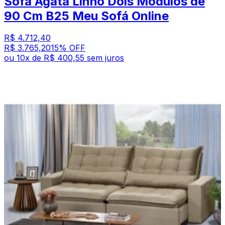
Sofá Ágata Linho Dois Módulos de
90 Cm B25 Meu Sofá Online
R$ 4.712,40
R$ 3.765,20
15
% OFF
ou
10
x de
R$ 400,55
sem juros