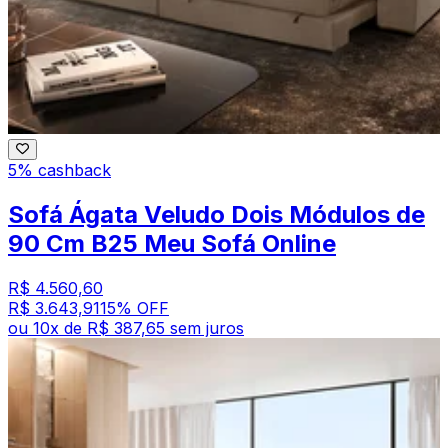
5% cashback
Sofá Ágata Veludo Dois Módulos de
90 Cm B25 Meu Sofá Online
R$ 4.560,60
R$ 3.643,91
15
% OFF
ou
10
x de
R$ 387,65
sem juros