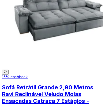
15% cashback
Sofá Retrátil Grande 2,90 Metros
Ravi Reclinável Veludo Molas
Ensacadas Catraca 7 Estágios -