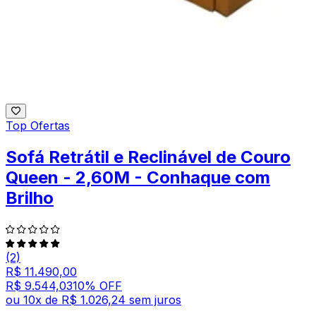
Top Ofertas
Sofá Retrátil e Reclinável de Couro
Queen - 2,60M - Conhaque com
Brilho
(2)
R$ 11.490,00
R$ 9.544,03
10
% OFF
ou
10
x de
R$ 1.026,24
sem juros