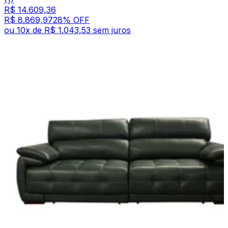
R$ 14.609,36
R$ 8.869,97
28
% OFF
ou
10
x de
R$ 1.043,53
sem juros