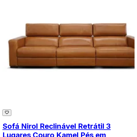
Sofá Nirol Reclinável Retrátil 3
Lugares Couro Kamel Pés em