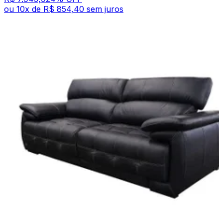
ou
10
x de
R$ 854,40
sem juros