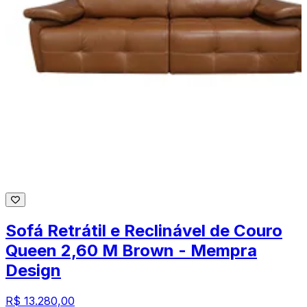
Sofá Retrátil e Reclinável de Couro
Queen 2,60 M Brown - Mempra
Design
R$ 13.280,00