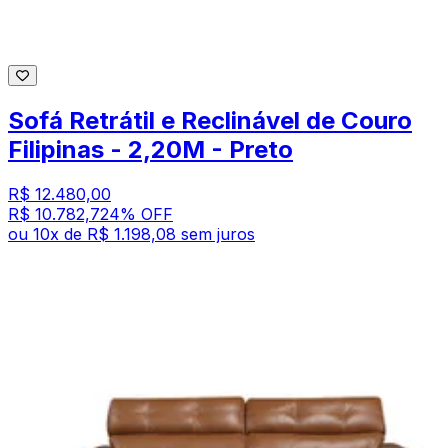
Sofá Retrátil e Reclinável de Couro
Filipinas - 2,20M - Preto
R$ 12.480,00
R$ 10.782,72
4
% OFF
ou
10
x de
R$ 1.198,08
sem juros