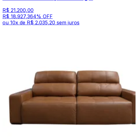
R$ 21.200,00
R$ 18.927,36
4
% OFF
ou
10
x de
R$ 2.035,20
sem juros