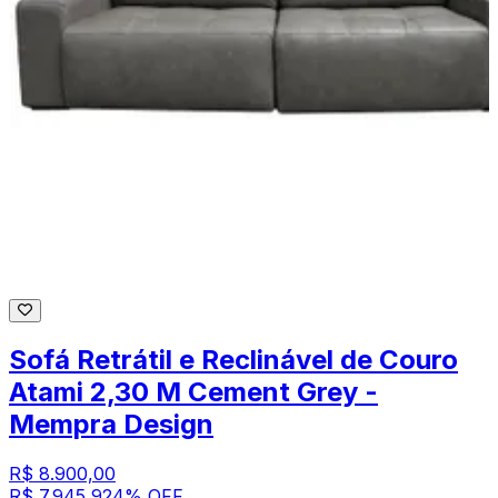
Sofá Retrátil e Reclinável de Couro
Atami 2,30 M Cement Grey -
Mempra Design
R$ 8.900,00
R$ 7.945,92
4
% OFF