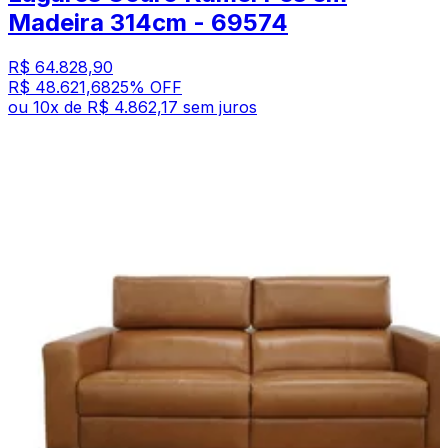
Madeira 314cm - 69574
R$ 64.828,90
R$ 48.621,68
25
% OFF
ou
10
x de
R$ 4.862,17
sem juros