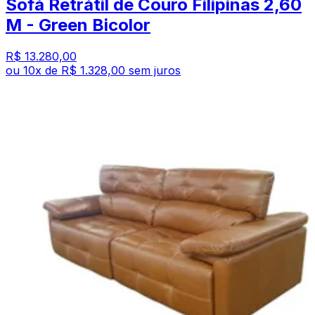
Sofá Retrátil de Couro Filipinas 2,60
M - Green Bicolor
R$ 13.280,00
ou
10
x de
R$ 1.328,00
sem juros