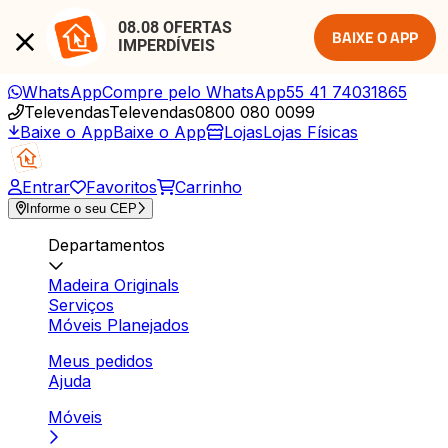
08.08 OFERTAS 
BAIXE O APP
IMPERDÍVEIS
WhatsApp
Compre pelo WhatsApp
55 41 74031865
Televendas
Televendas
0800 080 0099
Baixe o App
Baixe o App
Lojas
Lojas Físicas
Entrar
Favoritos
Carrinho
Informe o seu CEP
Departamentos
Madeira Originals
Serviços
Móveis Planejados
Meus pedidos
Ajuda
Móveis