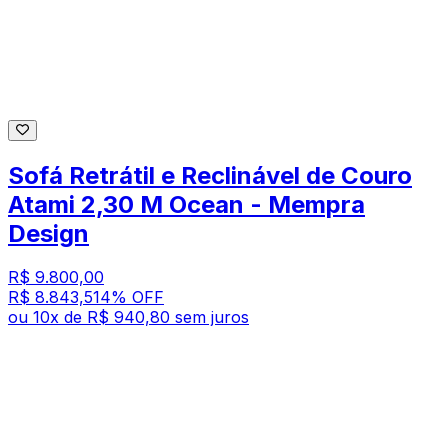
Sofá Retrátil e Reclinável de Couro
Atami 2,30 M Ocean - Mempra
Design
R$ 9.800,00
R$ 8.843,51
4
% OFF
ou
10
x de
R$ 940,80
sem juros