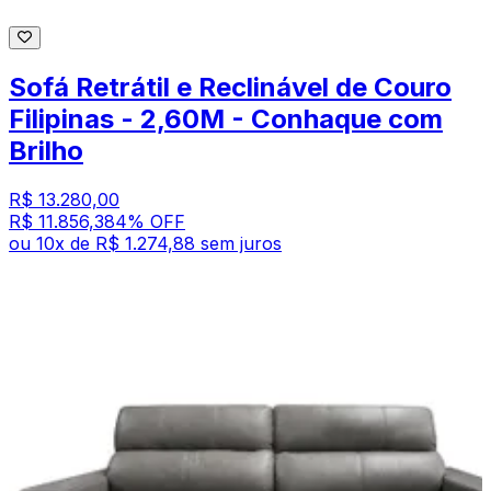
Sofá Retrátil e Reclinável de Couro
Filipinas - 2,60M - Conhaque com
Brilho
R$ 13.280,00
R$ 11.856,38
4
% OFF
ou
10
x de
R$ 1.274,88
sem juros