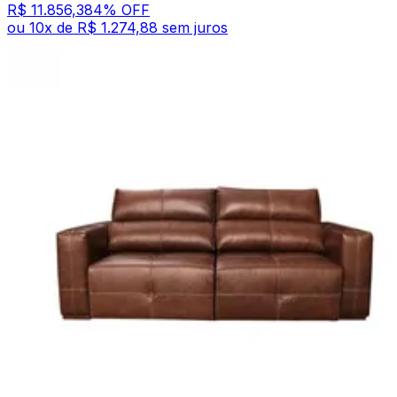
R$ 11.856,38
4
% OFF
ou
10
x de
R$ 1.274,88
sem juros