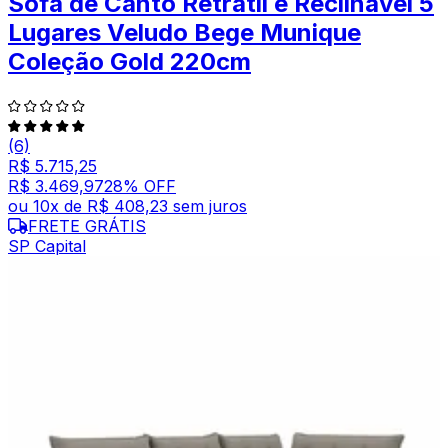
Sofá de Canto Retrátil e Reclinável 5
Lugares Veludo Bege Munique
Coleção Gold 220cm
(6)
R$ 5.715,25
R$ 3.469,97
28
% OFF
ou
10
x de
R$ 408,23
sem juros
FRETE GRÁTIS
SP Capital