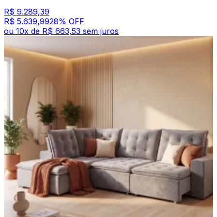
R$ 9.289,39
R$ 5.639,99
28
% OFF
ou
10
x de
R$ 663,53
sem juros