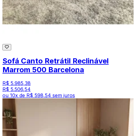
Sofá Canto Retrátil Reclinável
Marrom 500 Barcelona
R$ 5.985,38
R$ 5.506,54
ou
10
x de
R$ 598,54
sem juros