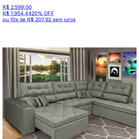
R$ 2.599,00
R$ 1.954,44
20
% OFF
ou
10
x de
R$ 207,92
sem juros