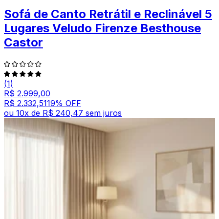
Sofá de Canto Retrátil e Reclinável 5
Lugares Veludo Firenze Besthouse
Castor
(1)
R$ 2.999,00
R$ 2.332,51
19
% OFF
ou
10
x de
R$ 240,47
sem juros