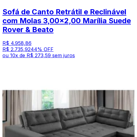
Sofá de Canto Retrátil e Reclinável
com Molas 3,00x2,00 Marília Suede
Rover & Beato
R$ 4.958,86
R$ 2.735,92
44
% OFF
ou
10
x de
R$ 273,59
sem juros