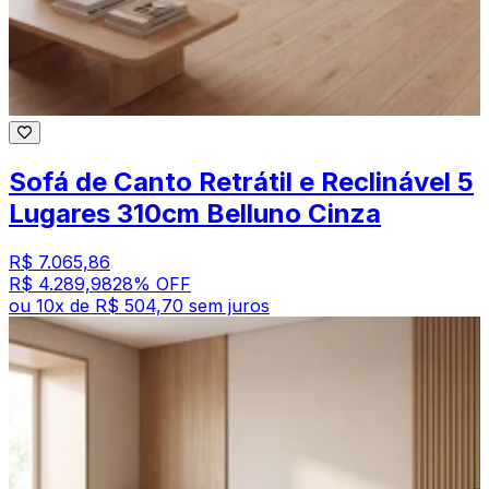
Sofá de Canto Retrátil e Reclinável 5
Lugares 310cm Belluno Cinza
R$ 7.065,86
R$ 4.289,98
28
% OFF
ou
10
x de
R$ 504,70
sem juros