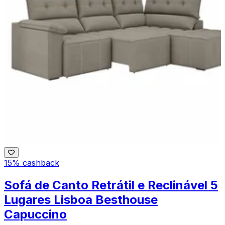
15% cashback
Sofá de Canto Retrátil e Reclinável 5
Lugares Lisboa Besthouse
Capuccino