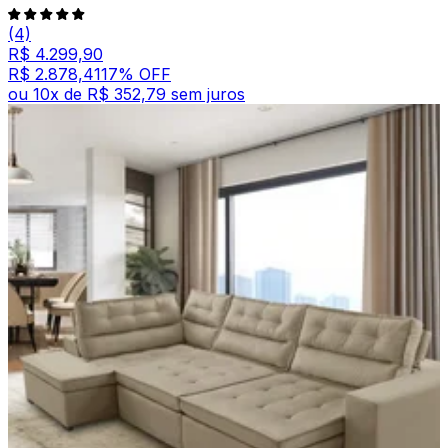
(4)
R$ 4.299,90
R$ 2.878,41
17
% OFF
ou
10
x de
R$ 352,79
sem juros