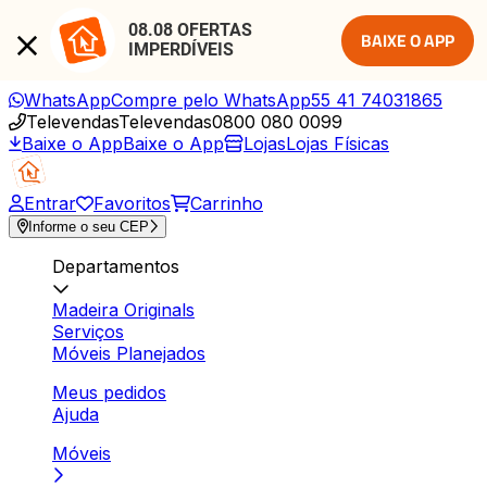
08.08 OFERTAS 
BAIXE O APP
IMPERDÍVEIS
WhatsApp
Compre pelo WhatsApp
55 41 74031865
Televendas
Televendas
0800 080 0099
Baixe o App
Baixe o App
Lojas
Lojas Físicas
Entrar
Favoritos
Carrinho
Informe o seu CEP
Departamentos
Madeira Originals
Serviços
Móveis Planejados
Meus pedidos
Ajuda
Móveis