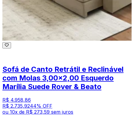
Sofá de Canto Retrátil e Reclinável
com Molas 3,00x2,00 Esquerdo
Marília Suede Rover & Beato
R$ 4.958,86
R$ 2.735,92
44
% OFF
ou
10
x de
R$ 273,59
sem juros