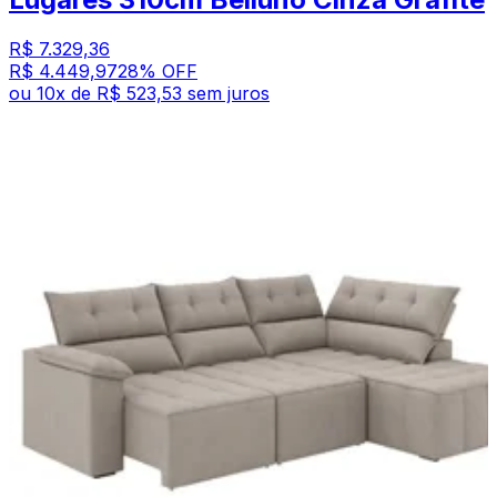
R$ 7.329,36
R$ 4.449,97
28
% OFF
ou
10
x de
R$ 523,53
sem juros