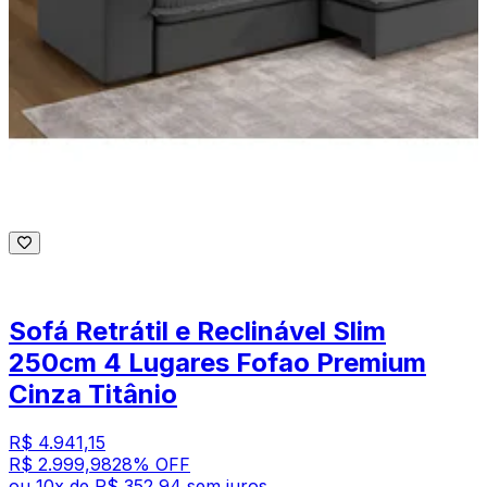
Sofá Retrátil e Reclinável Slim
250cm 4 Lugares Fofao Premium
Cinza Titânio
R$ 4.941,15
R$ 2.999,98
28
% OFF
ou
10
x de
R$ 352,94
sem juros