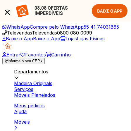
08.08 OFERTAS 
BAIXE O APP
IMPERDÍVEIS
WhatsApp
Compre pelo WhatsApp
55 41 74031865
Televendas
Televendas
0800 080 0099
Baixe o App
Baixe o App
Lojas
Lojas Físicas
Entrar
Favoritos
Carrinho
Informe o seu CEP
Departamentos
Madeira Originals
Serviços
Móveis Planejados
Meus pedidos
Ajuda
Móveis