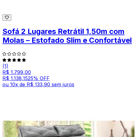
Sofá 2 Lugares Retrátil 1,50m com
Molas – Estofado Slim e Confortável
(1)
R$ 1.799,00
R$ 1.138,15
25
% OFF
ou
10
x de
R$ 133,90
sem juros