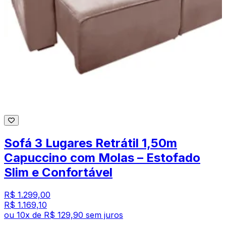
Sofá 3 Lugares Retrátil 1,50m
Capuccino com Molas – Estofado
Slim e Confortável
R$ 1.299,00
R$ 1.169,10
ou
10
x de
R$ 129,90
sem juros