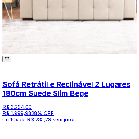
Sofá Retrátil e Reclinável 2 Lugares
180cm Suede Slim Bege
R$ 3.294,09
R$ 1.999,98
28
% OFF
ou
10
x de
R$ 235,29
sem juros