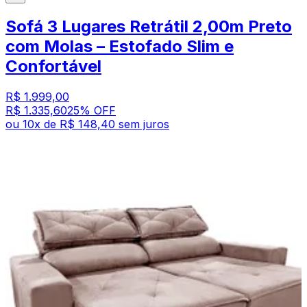
Sofá 3 Lugares Retrátil 2,00m Preto
com Molas – Estofado Slim e
Confortável
R$ 1.999,00
R$ 1.335,60
25
% OFF
ou
10
x de
R$ 148,40
sem juros