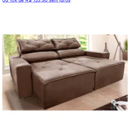
ou
10
x de
R$ 133,90
sem juros