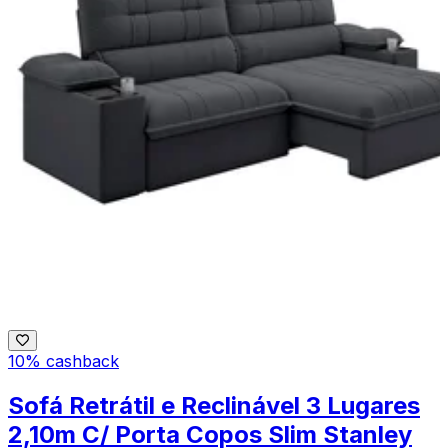
10% cashback
Sofá Retrátil e Reclinável 3 Lugares
2,10m C/ Porta Copos Slim Stanley