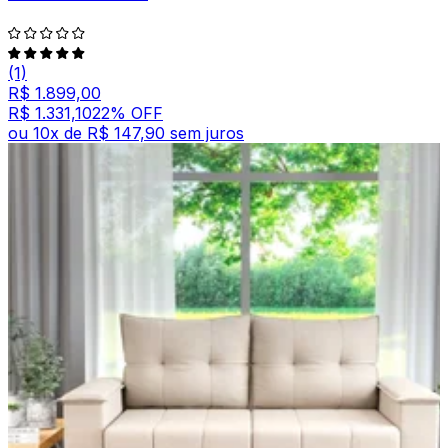
(1)
R$ 1.899,00
R$ 1.331,10
22
% OFF
ou
10
x de
R$ 147,90
sem juros