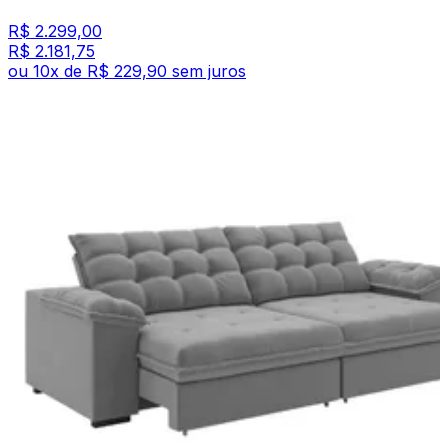
R$ 2.299,00
R$ 2.181,75
ou
10
x de
R$ 229,90
sem juros