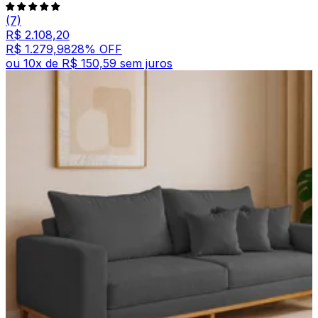
(7)
R$ 2.108,20
R$ 1.279,98
28
% OFF
ou
10
x de
R$ 150,59
sem juros