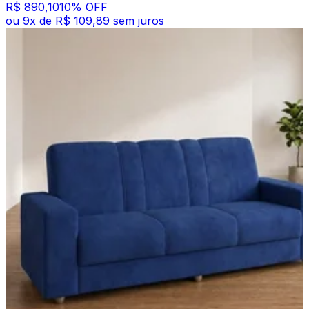
R$ 890,10
10
% OFF
ou
9
x de
R$ 109,89
sem juros