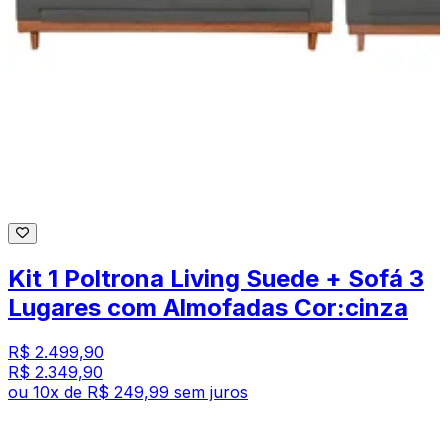
Kit 1 Poltrona Living Suede + Sofá 3
Lugares com Almofadas Cor:cinza
R$ 2.499,90
R$ 2.349,90
ou
10
x de
R$ 249,99
sem juros