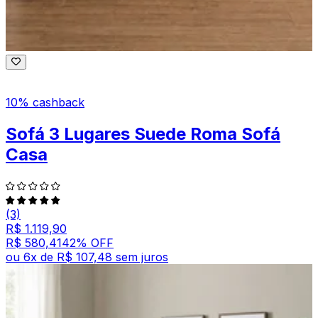
10% cashback
Sofá 3 Lugares Suede Roma Sofá
Casa
(3)
R$ 1.119,90
R$ 580,41
42
% OFF
ou
6
x de
R$ 107,48
sem juros