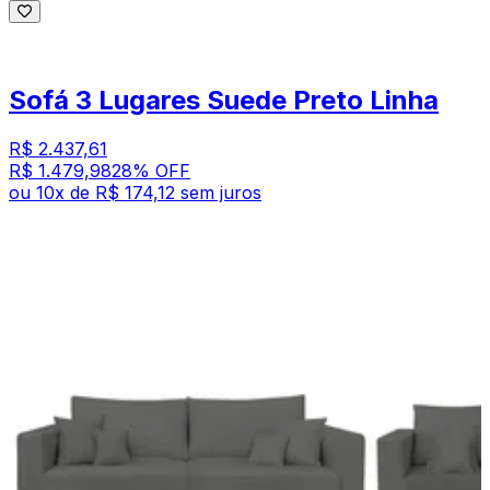
Sofá 3 Lugares Suede Preto Linha
R$ 2.437,61
R$ 1.479,98
28
% OFF
ou
10
x de
R$ 174,12
sem juros