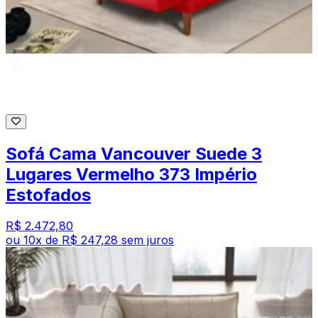
Sofá Cama Vancouver Suede 3
Lugares Vermelho 373 Império
Estofados
R$ 2.472,80
ou
10
x de
R$ 247,28
sem juros