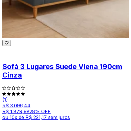
Sofá 3 Lugares Suede Viena 190cm
Cinza
(1)
R$ 3.096,44
R$ 1.879,98
28
% OFF
ou
10
x de
R$ 221,17
sem juros