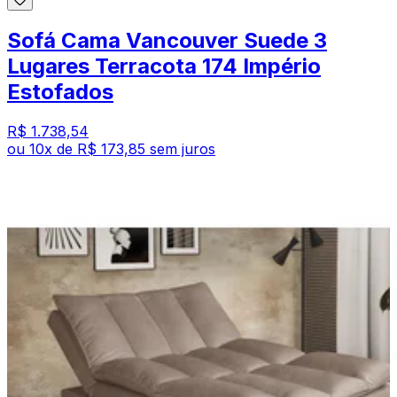
Sofá Cama Vancouver Suede 3
Lugares Terracota 174 Império
Estofados
R$ 1.738,54
ou
10
x de
R$ 173,85
sem juros