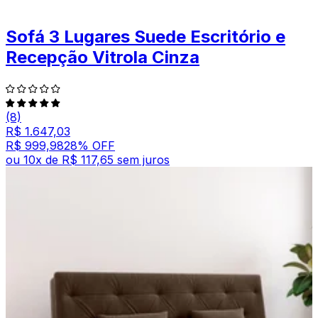
Sofá 3 Lugares Suede Escritório e
Recepção Vitrola Cinza
(8)
R$ 1.647,03
R$ 999,98
28
% OFF
ou
10
x de
R$ 117,65
sem juros