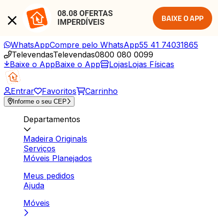
08.08 OFERTAS 
BAIXE O APP
IMPERDÍVEIS
WhatsApp
Compre pelo WhatsApp
55 41 74031865
Televendas
Televendas
0800 080 0099
Baixe o App
Baixe o App
Lojas
Lojas Físicas
Entrar
Favoritos
Carrinho
Informe o seu CEP
Departamentos
Madeira Originals
Serviços
Móveis Planejados
Meus pedidos
Ajuda
Móveis