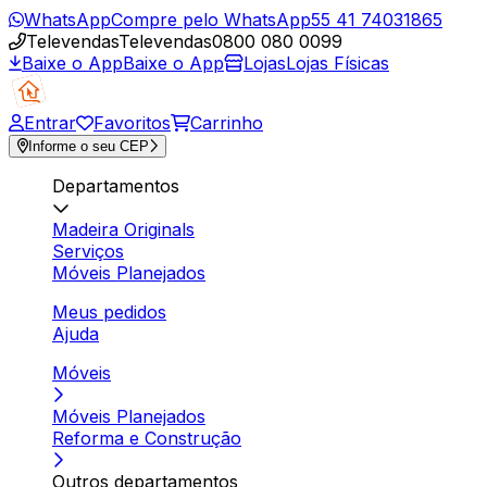
WhatsApp
Compre pelo WhatsApp
55 41 74031865
Televendas
Televendas
0800 080 0099
Baixe o App
Baixe o App
Lojas
Lojas Físicas
Entrar
Favoritos
Carrinho
Informe o seu CEP
Departamentos
Madeira Originals
Serviços
Móveis Planejados
Meus pedidos
Ajuda
Móveis
Móveis Planejados
Reforma e Construção
Outros departamentos