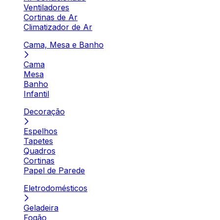
Ventiladores
Cortinas de Ar
Climatizador de Ar
Cama, Mesa e Banho
Cama
Mesa
Banho
Infantil
Decoração
Espelhos
Tapetes
Quadros
Cortinas
Papel de Parede
Eletrodomésticos
Geladeira
Fogão