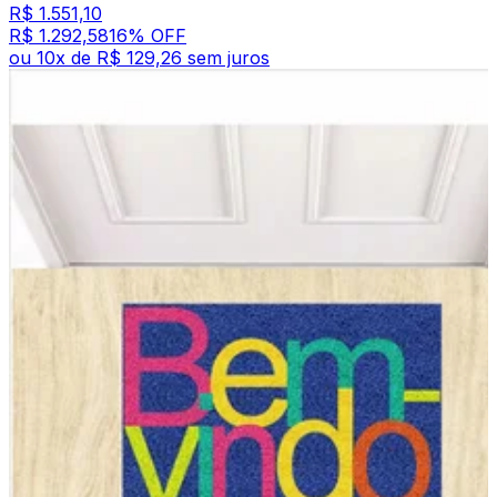
R$ 1.551,10
R$ 1.292,58
16
% OFF
ou
10
x de
R$ 129,26
sem juros