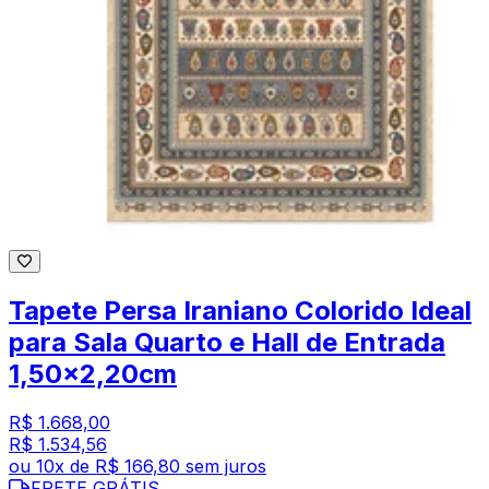
Tapete Persa Iraniano Colorido Ideal
para Sala Quarto e Hall de Entrada
1,50x2,20cm
R$ 1.668,00
R$ 1.534,56
ou
10
x de
R$ 166,80
sem juros
FRETE GRÁTIS