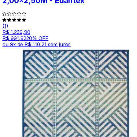
2,00x2,50M - Edantex
(1)
R$ 1.239,90
R$ 991,92
20
% OFF
ou
9
x de
R$ 110,21
sem juros