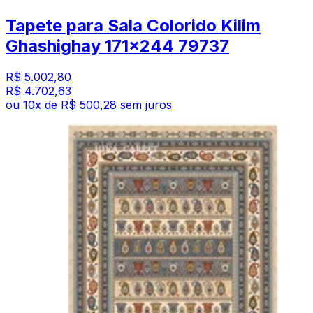
Tapete para Sala Colorido Kilim
Ghashighay 171x244 79737
R$ 5.002,80
R$ 4.702,63
ou
10
x de
R$ 500,28
sem juros