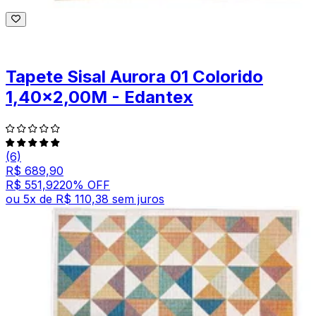
Tapete Sisal Aurora 01 Colorido
1,40x2,00M - Edantex
(6)
R$ 689,90
R$ 551,92
20
% OFF
ou
5
x de
R$ 110,38
sem juros