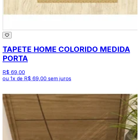
TAPETE HOME COLORIDO MEDIDA
PORTA
R$ 69,00
ou
1
x de
R$ 69,00
sem juros