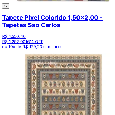
Tapete Pixel Colorido 1,50x2,00 -
Tapetes São Carlos
R$ 1.550,40
R$ 1.292,00
16
% OFF
ou
10
x de
R$ 129,20
sem juros