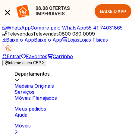
08.08 OFERTAS 
BAIXE O APP
IMPERDÍVEIS
WhatsApp
Compre pelo WhatsApp
55 41 74031865
Televendas
Televendas
0800 080 0099
Baixe o App
Baixe o App
Lojas
Lojas Físicas
Entrar
Favoritos
Carrinho
Informe o seu CEP
Departamentos
Madeira Originals
Serviços
Móveis Planejados
Meus pedidos
Ajuda
Móveis